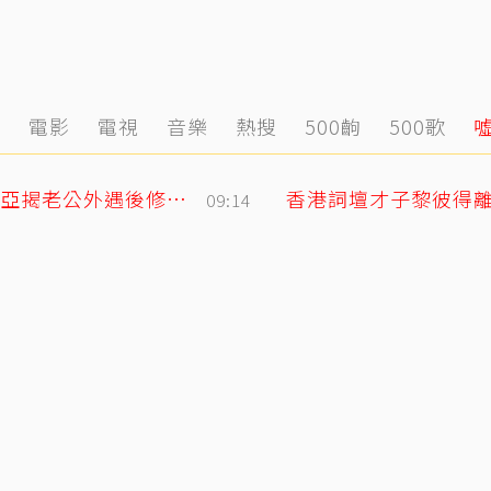
態
電影
電視
音樂
熱搜
500齣
500歌
「明明牽著手，身體卻是僵硬的」 欣西亞揭老公外遇後修復真相
香港詞壇才子黎彼得離
09:14