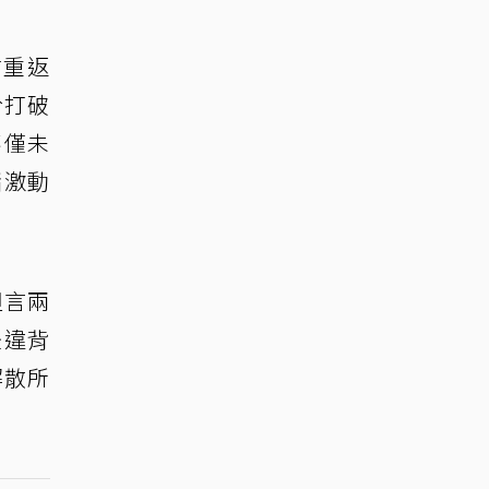
才重返
於打破
不僅未
緒激動
坦言兩
後違背
解散所