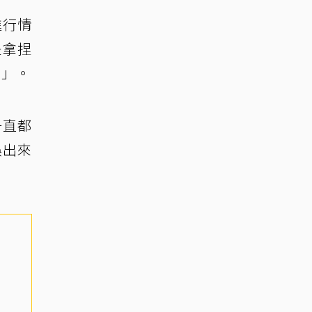
進行情
是拿捏
了」。
一直都
娛出來