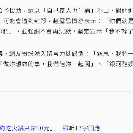
給予協助，還以「自己家人也生病」為由，對她
，可能會遭到封殺。趙露思憤怒表示：「你們就
你們」，並強調不會再沉默，堅定宣示「我不幹
議，網友紛紛湧入留言力挺偶像：「露思，我們
「做妳想做的事，我們陪妳一起闖」、「銀河酷
」
約吃火鍋只帶10元」 邵昕13字回應