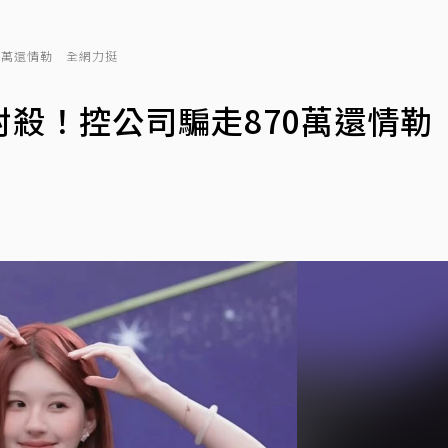
0萬還情勒 全網力挺
殺！控公司騙走870萬還情勒