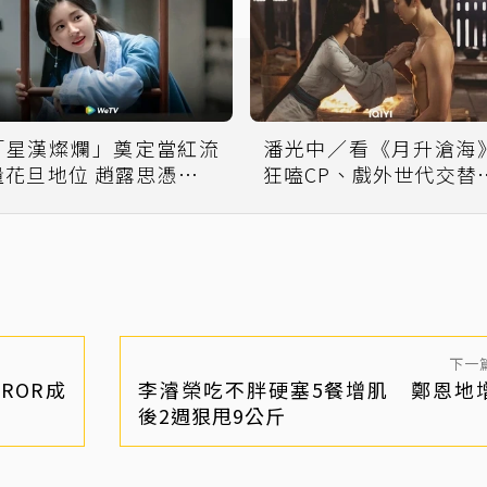
「星漢燦爛」奠定當紅流
潘光中／看《月升滄海
量花旦地位 趙露思憑什麼
狂嗑CP、戲外世代交
成就觀眾緣？
吳磊、趙露思躍升頂流
下一
ROR成
李濬榮吃不胖硬塞5餐增肌 鄭恩地
後2週狠甩9公斤