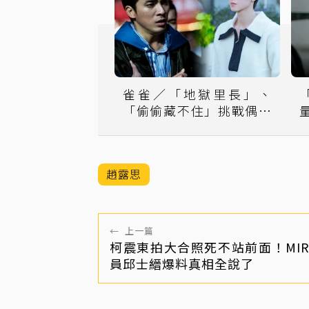
雀雀／「地獄里長」、
「偷偷藏不住」挑戰偶像
劇的接地新配方
趙露思
←
上一篇
柯震東拍大合照死不站前面！MIR
員邱士縉爆料真相全說了