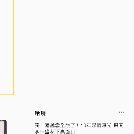
哈燒
獨／潘越雲全說了！40年感情曝光 揭開
李宗盛私下真面目