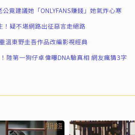
公竟建議她「ONLYFANS賺錢」她氣炸心寒
播輕生！疑不堪網路出征惡言走絕路
重溫東野圭吾作品改編影視經典
！陸第一狗仔卓偉曝DNA驗真相 網友瘋猜3字