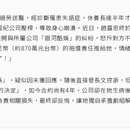
過勞送醫，經診斷罹患失語症，休養長達半年
經紀公司壓榨，導致身心崩潰。近日，趙露思終
公開與所屬公司「銀河酷娛」的糾紛，怒斥對方
民幣（約870萬元台幣）的賠償責任推給她，情
了！」
酷娛」，疑似因未獲回應，隨後直接發長文控訴，
的決定」，如今合約尚有4年，公司卻在她生病
負責相關損失，最終卻反悔，讓她獨自承擔劇組