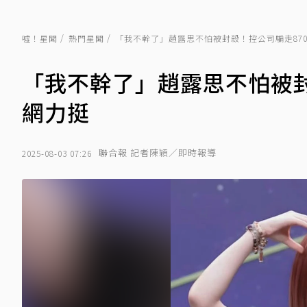
噓！星聞
熱門星聞
「我不幹了」趙露思不怕被封殺！控公司騙走87
「我不幹了」趙露思不怕被封
網力挺
聯合報 記者陳穎／即時報導
2025-08-03 07:26