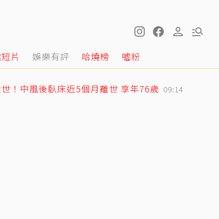
噓短片
娛樂有評
哈燒榜
噓粉
世！中風後臥床近5個月離世 享年76歲
09:14