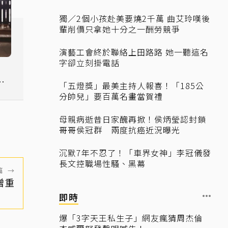
獨／2個小孩赴美要燒2千萬 曲艾玲嘆後
輩削價只拿她十分之一酬勞競爭
演藝工會終於聯絡上田路路 她一聽這名
字卻立刻掛電話
》
替
「五燈獎」最美主持人報喜！「185公
分帥兒」要百萬名畫當賀禮
母親病逝昔日家醜再掀！侯炳瑩認封鎖
哥哥侯冠群 兩度抗癌近況曝光
沉默7年不忍了！「車界女神」李冠儀發
長文控職場性騷、黑幕
篇
→
增重
即時
爆「3字天王私生子」網友瘋猜周杰倫