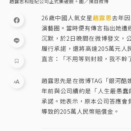
趙露思和經紀公司正式撕破臉。圖／摘自微博
26歲中國人氣女星
趙露思
去年因
演藝圈。當時便有傳言指出她遭
沉默，於2日晚間在微博發文，
履行承諾，還將高達205萬元人
直言：「不用等到封殺，我不幹
趙露思先是在微博TAG「銀河
年前與公司續約是「人生最愚蠢
承諾。她表示，原本公司答應會
導致的205萬人民幣賠償金。