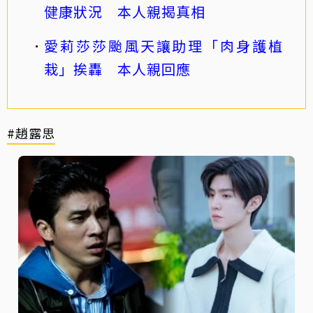
健康狀況 本人親揭真相
愛莉莎莎颱風天讓助理「肉身護植
栽」挨轟 本人親回應
#趙露思