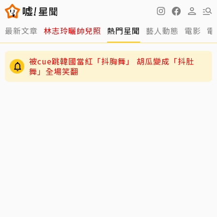
最新文章
林志玲曬帥兒照
熱門星聞
藝人動態
電影
電
被cue跳韓國當紅「抖胸舞」 胡瓜變成「抖肚
舞」全場笑翻