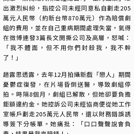
出激烈糾紛，指控公司未經同意私自劃走205
萬元人民幣（約新台幣870萬元）作為賠償劇
組的費用，並在自己重病期間處理失當，氣得
在微博連發3篇長文開撕公司及高層，怒喊：
「我不體面，但不用你們封殺我，我不幹
了！」
趙露思透露，去年12月拍攝新戲「戀人」期間
憂鬱症復發，在片場昏倒送醫，導致劇組停
拍。時隔8個月，劇組已解散，但她卻要負擔
鉅額違約金。她控訴公司未經協商便從她工作
室帳戶劃走205萬元人民幣，還以財務錯誤誘
導簽下分帳單。她痛批：「口口聲聲說會負
責，結果是我來賠錢！」