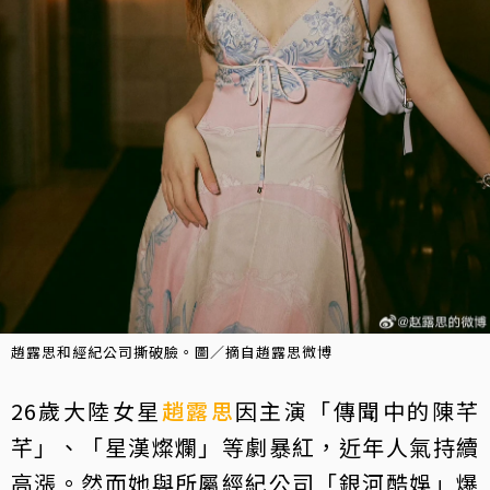
趙露思和經紀公司撕破臉。圖／摘自趙露思微博
26歲大陸女星
趙露思
因主演「傳聞中的陳芊
芊」、「星漢燦爛」等劇暴紅，近年人氣持續
高漲。然而她與所屬經紀公司「銀河酷娛」爆