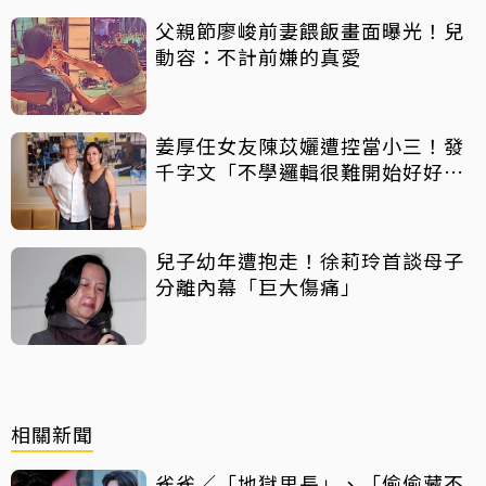
父親節廖峻前妻餵飯畫面曝光！兒
動容：不計前嫌的真愛
姜厚任女友陳苡孋遭控當小三！發
千字文「不學邏輯很難開始好好
活」
兒子幼年遭抱走！徐莉玲首談母子
分離內幕「巨大傷痛」
相關新聞
雀雀／「地獄里長」、「偷偷藏不