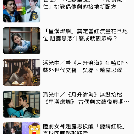
住」挑戰偶像劇的接地新配方
「星漢燦爛」奠定當紅流量花旦地
位 趙露思憑什麼成就觀眾緣？
潘光中／看《月升滄海》狂嗑CP、
戲外世代交替 吳磊、趙露思躍升
頂流
潘光中／《月升滄海》無縫接檔
《星漢燦爛》 古偶劇文藝復興期來
到？
陸劇女神趙露思挨酸「變網紅臉」
直球回應整形疑雲