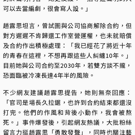
可以去當編劇，很會寫人設。」
趙露思坦言，曾試圖與公司協商解除合約，但
對方遲遲不肯歸還工作室營運權，也未就賠償
及合約作出積極處理：「我已經花了將近十年
的青春在這裡，不想再跟這些人糾纏10年。」
目前她與公司合約至2030年，若雙方談不攏，
恐面臨被冷凍長達4年半的風險。
不少網友建議趙露思提告，她則無奈回應：
「官司是場長久拉鋸，也許到合約結束都還沒
打完。他們的作風和背後小動作，我會被熬
死。」事件爆發後，引起網友熱議，大批粉絲
留言力挺趙露思「勇敢發聲」，同時也關注藝