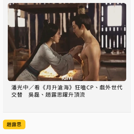
潘光中／看《月升滄海》狂嗑CP、戲外世代
交替 吳磊、趙露思躍升頂流
趙露思