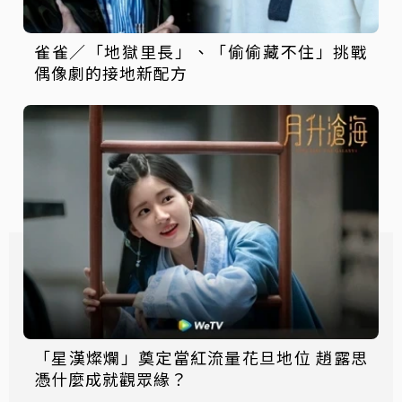
雀雀／「地獄里長」、「偷偷藏不住」挑戰
偶像劇的接地新配方
「星漢燦爛」奠定當紅流量花旦地位 趙露思
憑什麼成就觀眾緣？