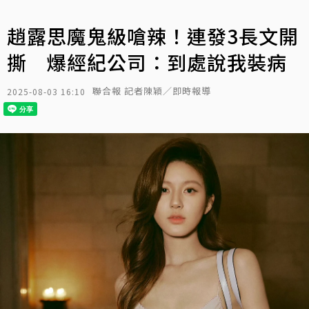
趙露思魔鬼級嗆辣！連發3長文開
撕 爆經紀公司：到處說我裝病
聯合報 記者陳穎／即時報導
2025-08-03 16:10