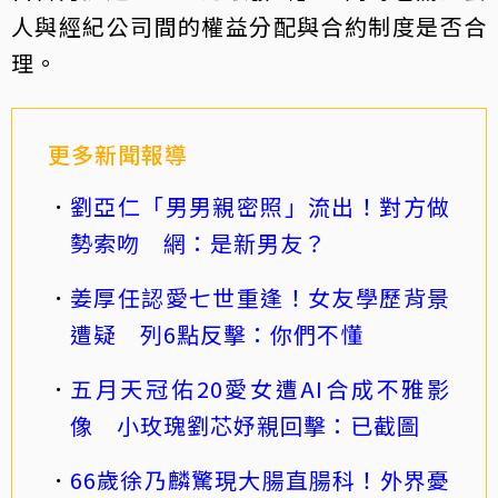
人與經紀公司間的權益分配與合約制度是否合
理。
更多新聞報導
劉亞仁「男男親密照」流出！對方做
勢索吻 網：是新男友？
姜厚任認愛七世重逢！女友學歷背景
遭疑 列6點反擊：你們不懂
五月天冠佑20愛女遭AI合成不雅影
像 小玫瑰劉芯妤親回擊：已截圖
66歲徐乃麟驚現大腸直腸科！外界憂