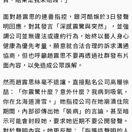
面對趙露思的連番指控，銀河酷娛於3日發聲
明回應，對其發言「深感震驚與突然」，並強
調公司並無違法或違約行為，始終以藝人身心
健康為優先考量，願意就合法合理的訴求溝通
協商，但也呼籲趙露思不要再透過社群發布片
面內容，以免造成公眾誤解。
然而趙露思絲毫不退讓，直接點名公司高層徐
喆：「你震驚什麼？意外什麼？我病到吸氧，
你在北海道滑雪。」她指控公司在她崩潰住院
期間，內部卻傳出她「裝病」的言論，甚至暗
示可能會封殺她，要求她近期不要公開發聲。
對於聲明內容，她更反酸：「指導這聲明的人