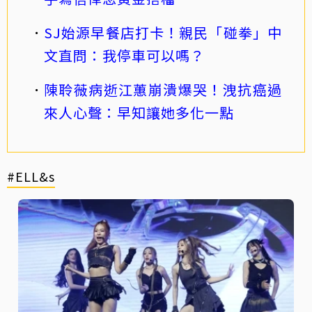
SJ始源早餐店打卡！親民「碰拳」中
文直問：我停車可以嗎？
陳聆薇病逝江蕙崩潰爆哭！洩抗癌過
來人心聲：早知讓她多化一點
#ELL&s