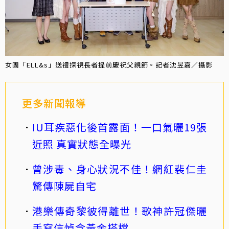
女團「ELL&s」送禮探視長者提前慶祝父親節。記者沈昱嘉／攝影
更多新聞報導
IU耳疾惡化後首露面！一口氣曬19張
近照 真實狀態全曝光
曾涉毒、身心狀況不佳！網紅裴仁圭
驚傳陳屍自宅
港樂傳奇黎彼得離世！歌神許冠傑曬
手寫信悼念黃金搭檔