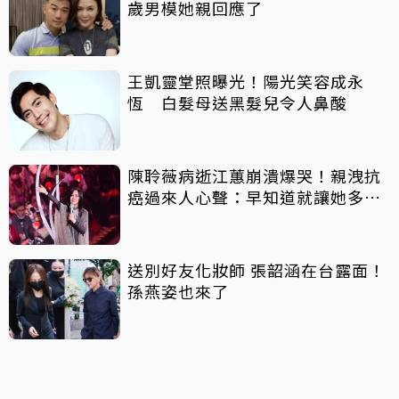
歲男模她親回應了
王凱靈堂照曝光！陽光笑容成永
恆 白髮母送黑髮兒令人鼻酸
陳聆薇病逝江蕙崩潰爆哭！親洩抗
癌過來人心聲：早知道就讓她多化
一點
送別好友化妝師 張韶涵在台露面！
孫燕姿也來了