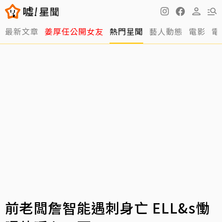
最新文章
姜厚任公開女友
熱門星聞
藝人動態
電影
電
前老闆詹智能遇刺身亡 ELL&s慟