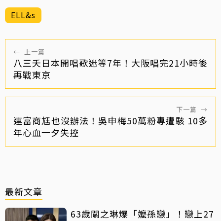
ELL&s
←
上一篇
八三夭日本開唱歌迷等7年！大阪唱完21小時後
再戰東京
下一篇
→
連富商尪也沒辦法！吳申梅50萬粉專遭駭 10多
年心血一夕失控
最新文章
63歲關之琳爆「嬤孫戀」！戀上27