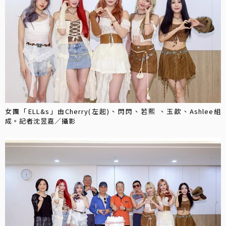
女團「ELL&s」由Cherry(左起)、閃閃、若熙 、玉歆、Ashlee組
成。記者沈昱嘉／攝影