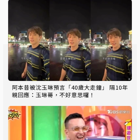
阿本昔被沈玉琳預言「40歲大走鐘」 隔10年
親回應：玉琳哥，不好意思囉！