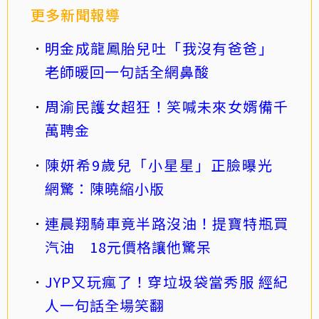
更多新聞報導
明金成龍鳳胎兒吐「我沒有爸爸」
老師暖回一句話全網鼻酸
周渝民護女超狂！笑喊未來女婿備千
萬聘金
陳妍希9歲兒「小星星」正臉曝光
網驚：陳曉縮小版
連晨翔騎車竟半路沒油！提寶特瓶買
汽油 18元價格讓他驚呆
JYP又玩瘋了！穿垃圾袋當秀服 經紀
人一句話全場笑翻