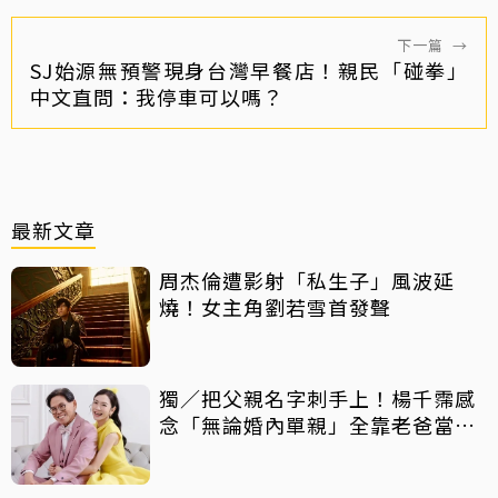
下一篇
→
SJ始源無預警現身台灣早餐店！親民「碰拳」
中文直問：我停車可以嗎？
最新文章
周杰倫遭影射「私生子」風波延
燒！女主角劉若雪首發聲
獨／把父親名字刺手上！楊千霈感
念「無論婚內單親」全靠老爸當後
盾