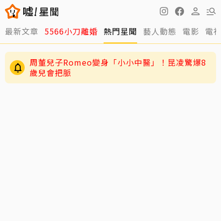
男星二度罹急性白血病！淚揭抗癌歷程：痛苦到
最新文章
5566小刀離婚
熱門星聞
藝人動態
電影
電
不想回想
周董兒子Romeo變身「小小中醫」！昆凌驚爆8
歲兒會把脈
周杰倫遭影射「私生子」風波延燒！女主角劉若
雪首發聲