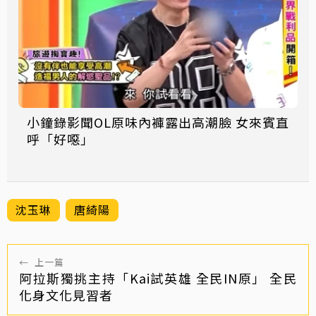
小鐘錄影聞OL原味內褲露出高潮臉 女來賓直
呼「好噁」
沈玉琳
唐綺陽
←
上一篇
阿拉斯獨挑主持「Kai試英雄 全民IN原」 全民
化身文化見習者