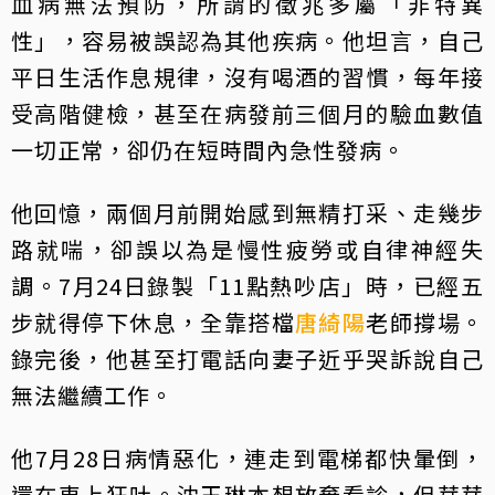
血病無法預防，所謂的徵兆多屬「非特異
性」，容易被誤認為其他疾病。他坦言，自己
平日生活作息規律，沒有喝酒的習慣，每年接
受高階健檢，甚至在病發前三個月的驗血數值
一切正常，卻仍在短時間內急性發病。
他回憶，兩個月前開始感到無精打采、走幾步
路就喘，卻誤以為是慢性疲勞或自律神經失
調。7月24日錄製「11點熱吵店」時，已經五
步就得停下休息，全靠搭檔
唐綺陽
老師撐場。
錄完後，他甚至打電話向妻子近乎哭訴說自己
無法繼續工作。
他7月28日病情惡化，連走到電梯都快暈倒，
還在車上狂吐。沈玉琳本想放棄看診，但芽芽