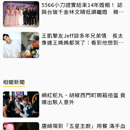
5566小刀證實結束14年婚姻！ 認
與台玻千金林文晴低調離婚 親發
聲：分開一段時間
王凱摯友Jeff談多年兄弟情 長太
像連王媽媽都哭了：看到他想到兒
子
相關新聞
網紅蛇丸、胡椒西門町開箱扭蛋 竟
爆出駭人意外
唐綺陽到「五星主廚」用餐 滿手血