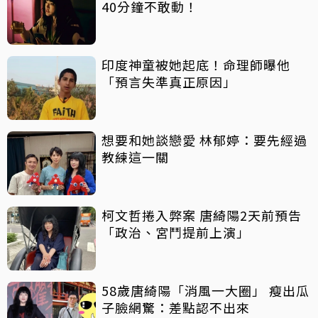
40分鐘不敢動！
印度神童被她起底！命理師曝他
「預言失準真正原因」
想要和她談戀愛 林郁婷：要先經過
教練這一關
柯文哲捲入弊案 唐綺陽2天前預告
「政治、宮鬥提前上演」
58歲唐綺陽「消風一大圈」 瘦出瓜
子臉網驚：差點認不出來