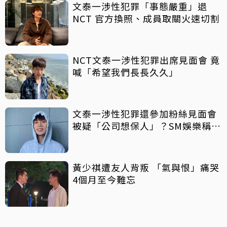
文泰一涉性犯罪「事態嚴重」退
NCT 官方換照、成員取關火速切割
NCT文泰一涉性犯罪出席見面會 竟
喊「希望我們長長久久」
文泰一涉性犯罪還參加粉絲見面會
被疑「公司想保人」？SM娛樂稱8
月中旬才知情
黃少祺遭友人背叛 「氣與恨」痛哭
4個月至今難忘