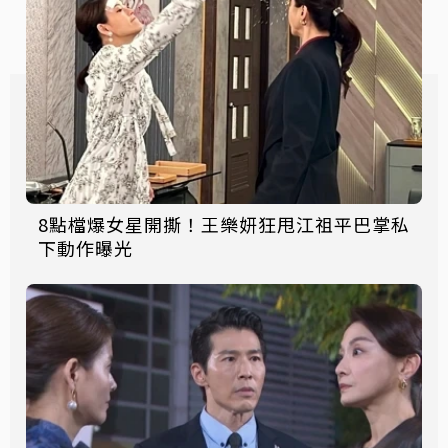
8點檔爆女星開撕！王樂妍狂甩江祖平巴掌私
下動作曝光