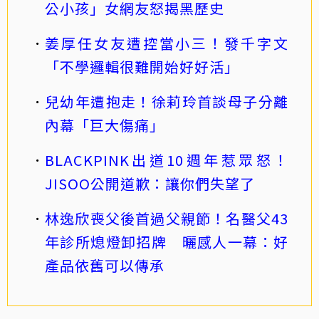
公小孩」女網友怒揭黑歷史
姜厚任女友遭控當小三！發千字文
「不學邏輯很難開始好好活」
兒幼年遭抱走！徐莉玲首談母子分離
內幕「巨大傷痛」
BLACKPINK出道10週年惹眾怒！
JISOO公開道歉：讓你們失望了
林逸欣喪父後首過父親節！名醫父43
年診所熄燈卸招牌 曬感人一幕：好
產品依舊可以傳承