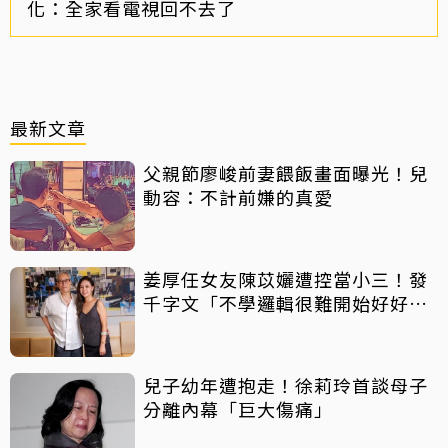
化：全家看電視回不去了
最新文章
父親節廖峻前妻餵飯畫面曝光！兒
動容：不計前嫌的真愛
姜厚任女友陳苡孋遭控當小三！發
千字文「不學邏輯很難開始好好
活」
兒子幼年遭抱走！徐莉玲首談母子
分離內幕「巨大傷痛」