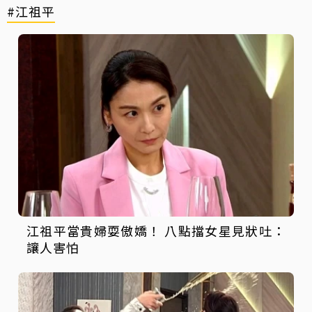
#江祖平
江祖平當貴婦耍傲嬌！ 八點擋女星見狀吐：
讓人害怕