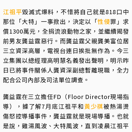
江祖平
毀滅式爆料，不惜將自己就是818口中
那位「大特」一事掀出，決定以「
性侵
罪」求
償1300萬元，全捐流浪動物之家，並繼續揭發
前男友龔益霆惡行。而龔益霆父親龔美富位居
三立資深高層，電視台連日挨批無作為。今三
立集團以總經理高明慧名義發出聲明，明示昨
日已將事件關係人龔資深副總暫離現職，全力
配合公司內部及司法單位調查。
龔益霆在三立擔任FD（Floor Director現場指
導），據了解7月底江祖平和
黃少祺
被熱湯燙
傷怒控導播事件，龔益霆就是現場導播。也就
是說，雞湯風波、大特風波，直到凌晨江祖平