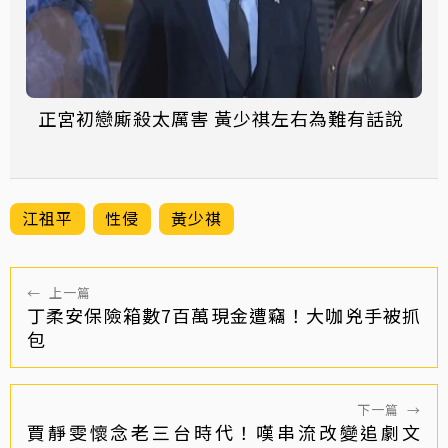
正宮初戀廝殺太厲害 黃少祺左右為難有話說
江祖平
性侵
黃少祺
←
上一篇
丁柔安保險箱數7百萬現金遭竊！大咖兇手被抓
包
下一篇
→
賈靜雯懷念老三台時代！嘆串流改變追劇文