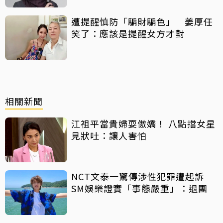
遭提醒慎防「騙財騙色」 姜厚任
笑了：應該是提醒女方才對
相關新聞
江祖平當貴婦耍傲嬌！ 八點擋女星
見狀吐：讓人害怕
NCT文泰一驚傳涉性犯罪遭起訴
SM娛樂證實「事態嚴重」：退團