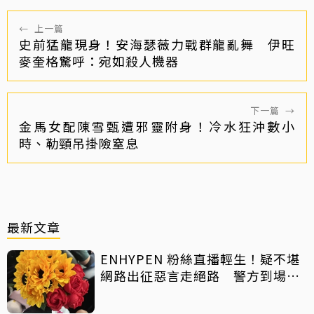
←
上一篇
史前猛龍現身！安海瑟薇力戰群龍亂舞 伊旺
麥奎格驚呼：宛如殺人機器
下一篇
→
金馬女配陳雪甄遭邪靈附身！冷水狂沖數小
時、勒頸吊掛險窒息
最新文章
ENHYPEN 粉絲直播輕生！疑不堪
網路出征惡言走絕路 警方到場已
救不回