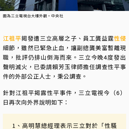
圖為三立電視台大樓外觀。中央社
江祖平
揭發遭三立高層之子、員工龔益霆
性侵
細節，雖然已緊急止血，讓副總龔美富暫離現
職，批評仍排山倒海而來。三立今晚4度發出
聲明滅火，已委請賴芳玉律師擔任調查性平事
件的外部公正人士，秉公調查。
針對江祖平揭露性平事件，三立電視今（6）
日再次向外界說明如下：
1、高明慧總經理表示三立對於「性騷