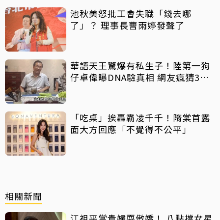
池秋美怒批工會失職「錢去哪
了」？ 理事長曹雨婷發聲了
華語天王驚爆有私生子！陸第一狗
仔卓偉曝DNA驗真相 網友瘋猜3字
巨星
「吃桌」挨轟霸凌千千！隋棠首露
面大方回應「不覺得不公平」
相關新聞
江祖平當貴婦耍傲嬌！ 八點擋女星