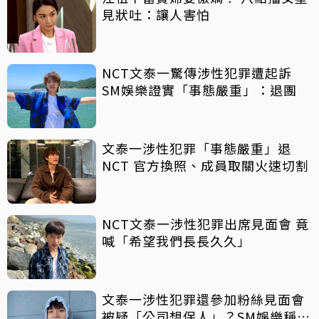
見狀吐：讓人害怕
NCT文泰一驚傳涉性犯罪遭起訴
SM娛樂證實「事態嚴重」：退團
文泰一涉性犯罪「事態嚴重」退
NCT 官方換照、成員取關火速切割
NCT文泰一涉性犯罪出席見面會 竟
喊「希望我們長長久久」
文泰一涉性犯罪還參加粉絲見面會
被疑「公司想保人」？SM娛樂稱8