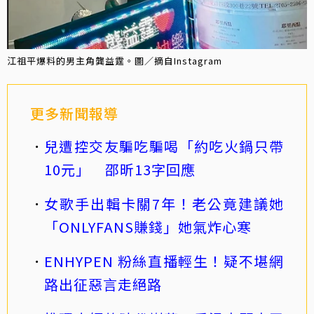
江祖平爆料的男主角龔益霆。圖／摘自Instagram
更多新聞報導
兒遭控交友騙吃騙喝「約吃火鍋只帶
10元」 邵昕13字回應
女歌手出輯卡關7年！老公竟建議她
「ONLYFANS賺錢」她氣炸心寒
ENHYPEN 粉絲直播輕生！疑不堪網
路出征惡言走絕路