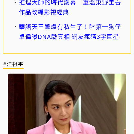
推理大師的時代謝幕 重溫東野圭吾
作品改編影視經典
華語天王驚爆有私生子！陸第一狗仔
卓偉曝DNA驗真相 網友瘋猜3字巨星
#江祖平