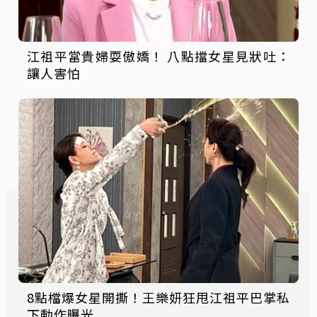
江祖平當貴婦耍傲嬌！ 八點擋女星見狀吐：
讓人害怕
8點檔爆女星開撕！王樂妍狂甩江祖平巴掌私
下動作曝光