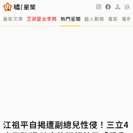
最新文章
王菲愛女李嫣
熱門星聞
藝人動態
電影
電視
江祖平自揭遭副總兒性侵！三立4