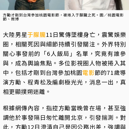
方勵才剛到台灣參加桃園電影節，被捲入于朦朧之死。圖／桃園電影
節、微博
大陸男星
于朦朧
11日驚傳墜樓身亡，震驚娛樂
圈，相關死因與細節持續引發關注。外界特別
關心事發前的「6人飯局」名單，究竟有誰參
與，成為輿論焦點。多位影視圈人物被捲入其
中，包括才剛到台灣參加桃園
電影
節的71歲導
演方勵、程青松及編劇極光光，消息一出，真
相更顯撲朔迷離。
根據網傳內容，指控方勵當晚曾在場，甚至強
調他於事發隔日匆忙離開北京，引發揣測。對
此，方勵12日澄清自己是因公務出差，強調與