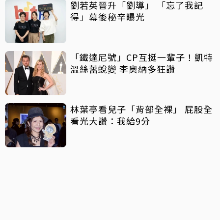
劉若英晉升「劉導」 「忘了我記
得」幕後秘辛曝光
「鐵達尼號」CP互挺一輩子！凱特
溫絲蕾蛻變 李奧納多狂讚
林葉亭看兒子「背部全裸」 屁股全
看光大讚：我給9分