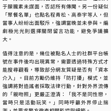
于朦朧素未謀面，否認所有傳聞。另一份疑似
「聚餐名單」也點名程青松、高泰宇等人，但
當事人紛紛出面駁斥，強調當晚並未參與。編
劇極光光則選擇關閉留言功能，避免爭議擴
大。
值得注意的是，幾位被點名人士的社群平台帳
號在事件後均出現異常，需要透過特殊方式才
能搜尋觀看，導致部分網友質疑是否有「資本
介入」。目前方勵仍維持「防打擾」模式，並
強調將對造謠者採取法律行動，針對外界流傳
的「親吻照」更嚴正澄清：「我不是同性戀，
當時只是活動玩笑。」同時呼籲外界停止揣
測，並要求警方徹查相關監控與細節。