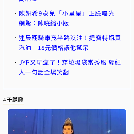
陳妍希9歲兒「小星星」正臉曝光
網驚：陳曉縮小版
連晨翔騎車竟半路沒油！提寶特瓶買
汽油 18元價格讓他驚呆
JYP又玩瘋了！穿垃圾袋當秀服 經紀
人一句話全場笑翻
#于朦朧