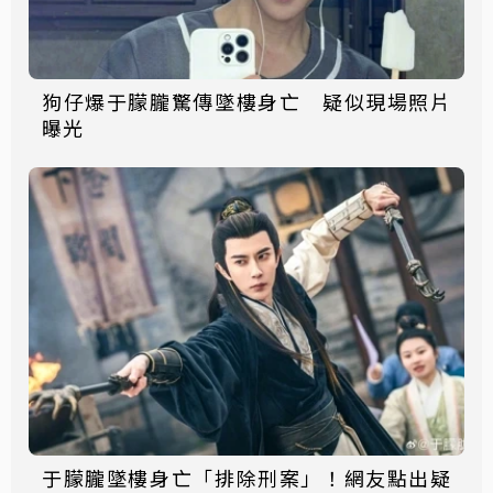
狗仔爆于朦朧驚傳墜樓身亡 疑似現場照片
曝光
于朦朧墜樓身亡「排除刑案」！網友點出疑