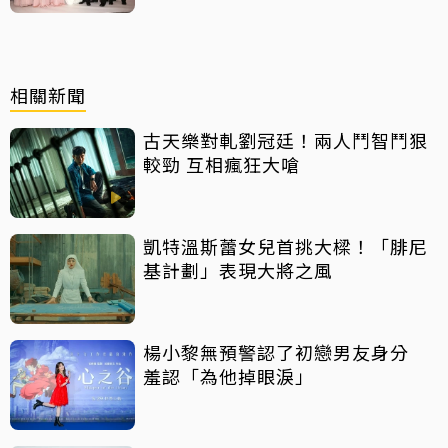
相關新聞
古天樂對軋劉冠廷！兩人鬥智鬥狠
較勁 互相瘋狂大嗆
凱特溫斯蕾女兒首挑大樑！「腓尼
基計劃」表現大將之風
楊小黎無預警認了初戀男友身分
羞認「為他掉眼淚」