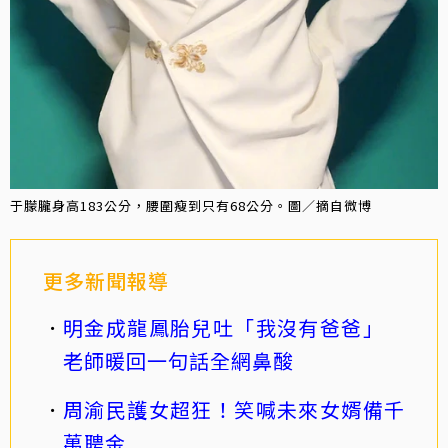
于朦朧身高183公分，腰圍瘦到只有68公分。圖／摘自微博
更多新聞報導
明金成龍鳳胎兒吐「我沒有爸爸」
老師暖回一句話全網鼻酸
周渝民護女超狂！笑喊未來女婿備千
萬聘金