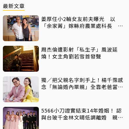
最新文章
姜厚任小2輪女友前夫曝光 以
「余家菁」嫁縣府農業處科長 3
個月閃婚
周杰倫遭影射「私生子」風波延
燒！女主角劉若雪首發聲
獨／把父親名字刺手上！楊千霈感
念「無論婚內單親」全靠老爸當後
盾
5566小刀證實結束14年婚姻！ 認
與台玻千金林文晴低調離婚 親發
聲：分開一段時間