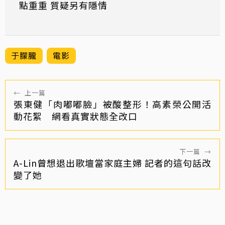
點重重 質疑另有隱情
于朦朧
電影
←
上一篇
張東健「肉嘟嘟臉」被酸整形！高素榮公開活
動花絮 網看真實狀態全改口
下一篇
→
A-Lin曾想退出歌壇當家庭主婦 記者的這句話改
變了她