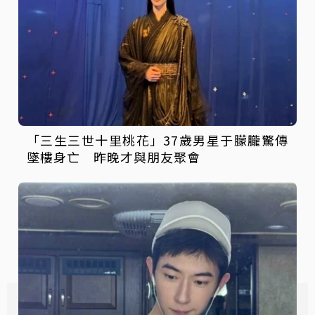
「三生三世十里桃花」37歲男星于朦朧驚傳
墜樓身亡 昨晚才與朋友聚會