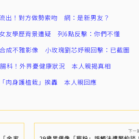
流出！對方做勢索吻 網：是新男友？
女友學歷背景遭疑 列6點反擊：你們不懂
AI合成不雅影像 小玫瑰劉芯妤親回擊：已截圖
直腸科！外界憂健康狀況 本人親揭真相
「肉身護植栽」挨轟 本人親回應
下一
「余家
29歲男偶像「寵粉」誤觸法遭警約談