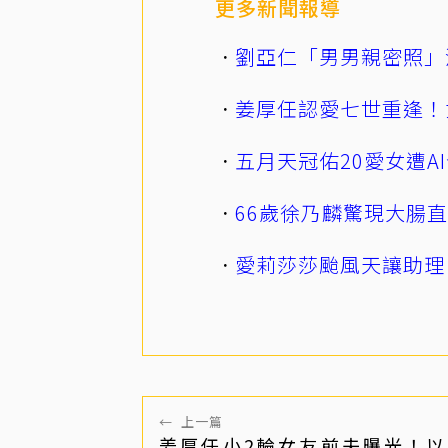
更多新聞報導
劉亞仁「男男親密照」
姜厚任認愛七世重逢！
五月天冠佑20愛女遭
66歲徐乃麟驚現大腸
愛莉莎莎颱風天讓助理
←
上一篇
姜厚任小2輪女友前夫曝光！以