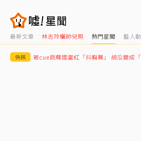
最新文章
林志玲曬帥兒照
熱門星聞
藝人
被cue跳韓國當紅「抖胸舞」 胡瓜變成
快訊