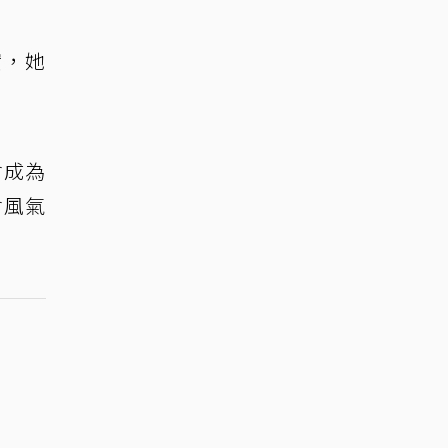
實，她
會成為
會風氣