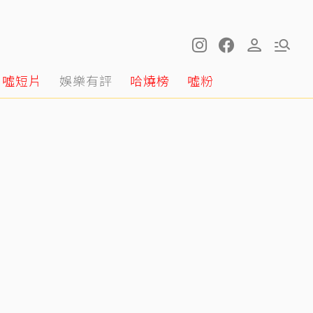
噓短片
娛樂有評
哈燒榜
噓粉