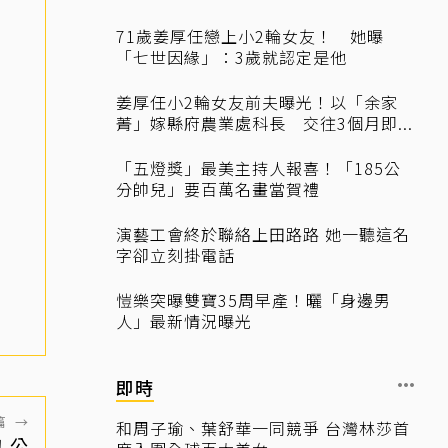
71歲姜厚任戀上小2輪女友！ 她曝
「七世因緣」：3歲就認定是他
姜厚任小2輪女友前夫曝光！以「余家
菁」嫁縣府農業處科長 交往3個月即...
「五燈獎」最美主持人報喜！「185公
分帥兒」要百萬名畫當賀禮
演藝工會終於聯絡上田路路 她一聽這名
字卻立刻掛電話
愷樂突曝雙寶35周早產！曬「身邊男
人」最新情況曝光
即時
篇
→
和周子瑜、葉舒華一同競爭 台灣林莎首
！公