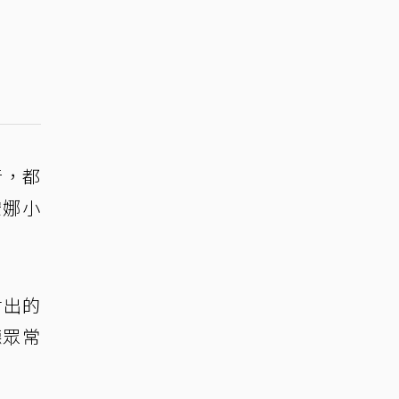
音，都
安娜小
付出的
聽眾常