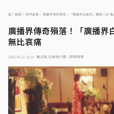
噓！星聞
熱門星聞
廣播界傳奇殞落！「廣播界白嘉莉」離開人世 電
廣播界傳奇殞落！「廣播界
無比哀痛
聯合報 記者梅衍儂／即時報導
2025-09-22 16:33