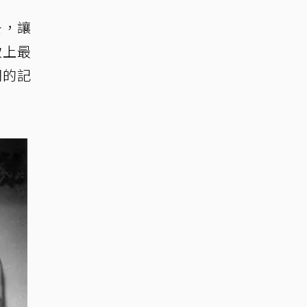
去，讓
致上最
們的記