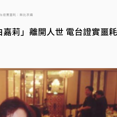
台證實噩耗：無比哀痛
白嘉莉」離開人世 電台證實噩