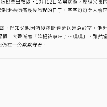
適檢查出罹癌，10月12日凌晨病逝，歷經父喪
父親走過病痛最後旅程的日子，字字句句令人動
電，得知父親因酒後摔斷鎖骨送進急診室，他
習慣，大聲喊著「欸楊祐寧來了～嘿嘿」，雖然
但仍在一旁默默守著。