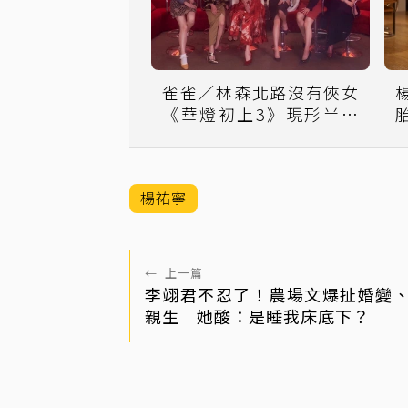
雀雀／林森北路沒有俠女
《華燈初上3》現形半個
台灣江湖
楊祐寧
←
上一篇
李翊君不忍了！農場文爆扯婚變
親生 她酸：是睡我床底下？