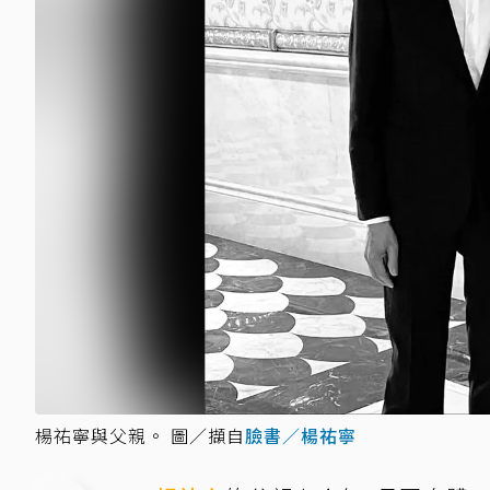
楊祐寧與父親。 圖／擷自
臉書／楊祐寧