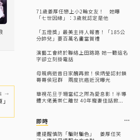
71歲姜厚任戀上小2輪女友！ 她曝
「七世因緣」：3歲就認定是他
娘
「五燈獎」最美主持人報喜！「185公
分帥兒」要百萬名畫當賀禮
演藝工會終於聯絡上田路路 她一聽這名
字卻立刻掛電話
母親病逝昔日家醜再掀！侯炳瑩認封鎖
哥哥侯冠群 兩度抗癌近況曝光
華視花旦于珊當紅之際為愛息影！半導
篇
→
體大佬黃崇仁離世 40年寵妻佳話掀...
原」
即時
遭提醒慎防「騙財騙色」 姜厚任笑