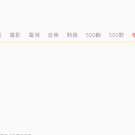
態
電影
電視
音樂
熱搜
500齣
500歌