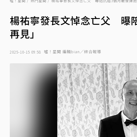
噓！星聞
熱門星聞
楊祐寧發長文悼念亡父 曝陪抗癌3個月最後擁
楊祐寧發長文悼念亡父 曝
再見」
噓！星聞 編輯bian／綜合報導
2025-10-15 09:58