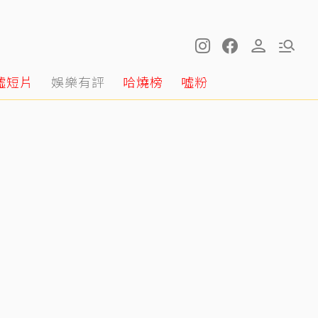
噓短片
娛樂有評
哈燒榜
噓粉