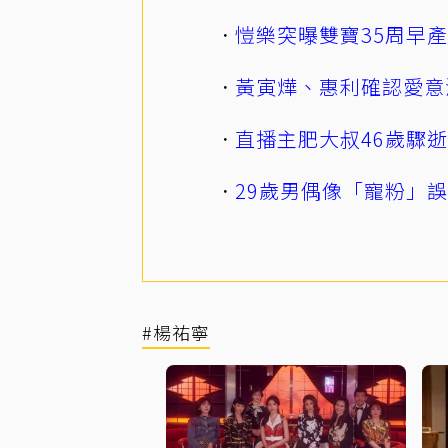
愷樂突曝雙寶35周早
黃寅燁、惠利確認愛意
直播主肥大叔46歲驟
29歲男偶像「寵粉」
#楊祐寧