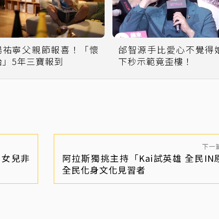
楊祐寧父親節報喜！「懷
邰智源手比愛心不覺得
胎」5年三寶報到
下秒示範竟歪樓！
下一
、女兒非
阿拉斯獨挑主持「Kai試英雄 全民IN
全民化身文化見習者