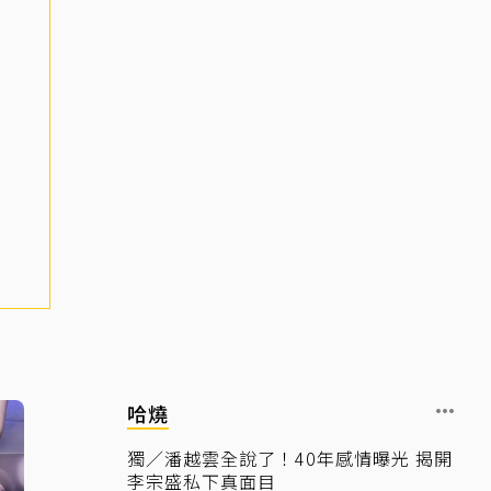
哈燒
獨／潘越雲全說了！40年感情曝光 揭開
李宗盛私下真面目