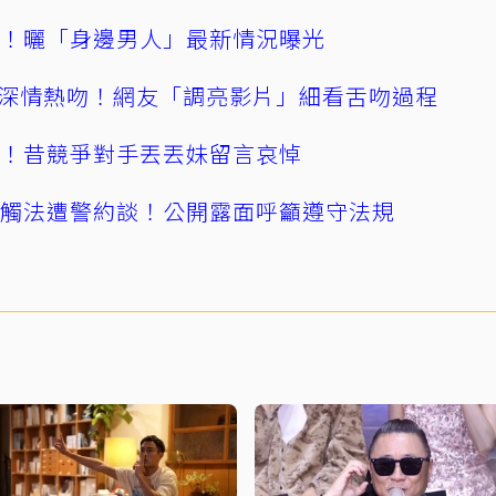
產！曬「身邊男人」最新情況曝光
深情熱吻！網友「調亮影片」細看舌吻過程
逝！昔競爭對手丟丟妹留言哀悼
誤觸法遭警約談！公開露面呼籲遵守法規