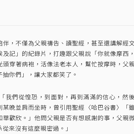
陪伴，不僅為父親禱告、讀聖經，甚至還講解經
埃及記」的紀錄片，打趣跟父親說「你就像摩西
光頭穿著病袍，活像法老本人，幫忙按摩時，父
子抽你們」，讓大家都笑了。
「我們從惶恐，到面對，再到滿滿的信心，然
到某晚並肩而坐時，曾引用聖經〈哈巴谷書〉「
和華歡欣。」他問父親是否有想感謝的事，父親
係從來沒有這麼親密過。」