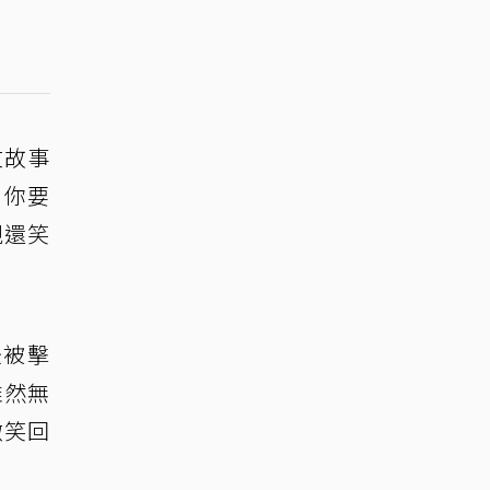
文故事
，你要
親還笑
後被擊
雖然無
微笑回