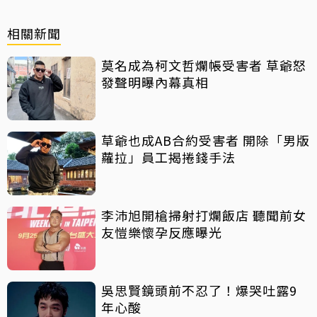
相關新聞
莫名成為柯文哲爛帳受害者 草爺怒
發聲明曝內幕真相
草爺也成AB合約受害者 開除「男版
蘿拉」員工揭捲錢手法
李沛旭開槍掃射打爛飯店 聽聞前女
友愷樂懷孕反應曝光
吳思賢鏡頭前不忍了！爆哭吐露9
年心酸