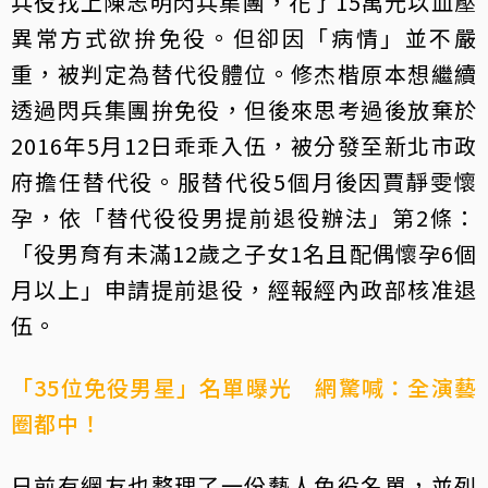
兵役找上陳志明閃兵集團，花了15萬元以血壓
異常方式欲拚免役。但卻因「病情」並不嚴
重，被判定為替代役體位。修杰楷原本想繼續
透過閃兵集團拚免役，但後來思考過後放棄於
2016年5月12日乖乖入伍，被分發至新北市政
府擔任替代役。服替代役5個月後因賈靜雯懷
孕，依「替代役役男提前退役辦法」第2條：
「役男育有未滿12歲之子女1名且配偶懷孕6個
月以上」申請提前退役，經報經內政部核准退
伍。
「35位免役男星」名單曝光 網驚喊：全演藝
圈都中！
日前有網友也整理了一份藝人免役名單，並列