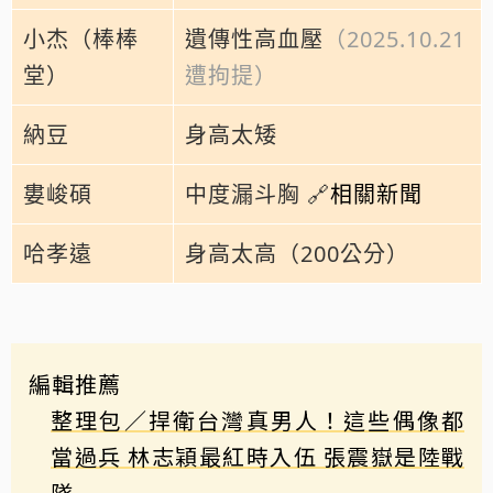
小杰（棒棒
遺傳性高血壓
（2025.10.21
堂）
遭拘提）
納豆
身高太矮
婁峻碩
中度漏斗胸 🔗
相關新聞
哈孝遠
身高太高（200公分）
編輯推薦
整理包／捍衛台灣真男人！這些偶像都
當過兵 林志穎最紅時入伍 張震嶽是陸戰
隊