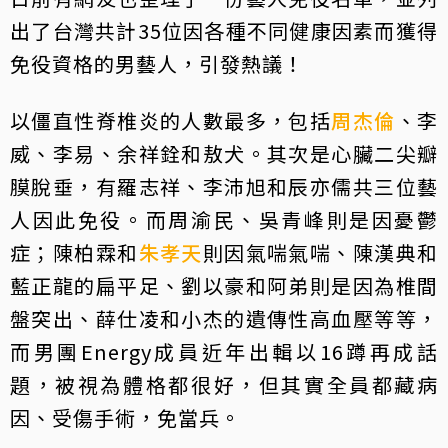
出了台灣共計35位因各種不同健康因素而獲得
免役資格的男藝人，引發熱議！
以僵直性脊椎炎的人數最多，包括
周杰倫
、李
威、李易、余祥銓和敖犬。其次是心臟二尖瓣
膜脫垂，有羅志祥、李沛旭和辰亦儒共三位藝
人因此免役。而周渝民、吳青峰則是因憂鬱
症；陳柏霖和
朱孝天
則因氣喘氣喘、陳漢典和
藍正龍的扁平足、劉以豪和阿弟則是因為椎間
盤突出、薛仕凌和小杰的遺傳性高血壓等等，
而男團Energy成員近年出輯以16蹲再成話
題，被視為體格都很好，但其實全員都藏病
因、受傷手術，免當兵。