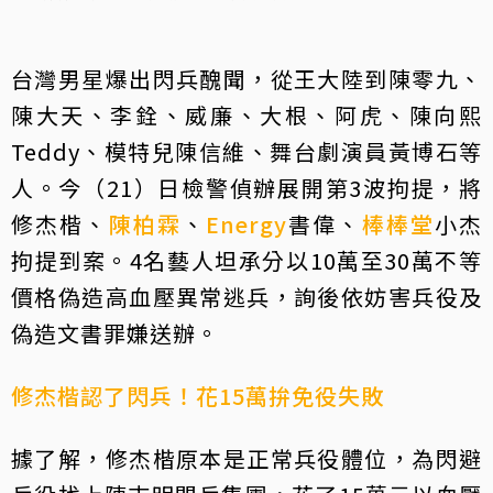
台灣男星爆出閃兵醜聞，從王大陸到陳零九、
陳大天、李銓、威廉、大根、阿虎、陳向熙
Teddy、模特兒陳信維、舞台劇演員黃博石等
人。今（21）日檢警偵辦展開第3波拘提，將
修杰楷、
陳柏霖
、
Energy
書偉、
棒棒堂
小杰
拘提到案。4名藝人坦承分以10萬至30萬不等
價格偽造高血壓異常逃兵，詢後依妨害兵役及
偽造文書罪嫌送辦。
修杰楷認了閃兵！花15萬拚免役失敗
據了解，修杰楷原本是正常兵役體位，為閃避