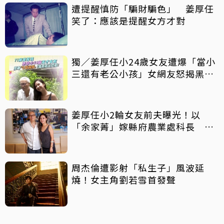
遭提醒慎防「騙財騙色」 姜厚任
笑了：應該是提醒女方才對
獨／姜厚任小24歲女友遭爆「當小
三還有老公小孩」女網友怒揭黑歷
史
姜厚任小2輪女友前夫曝光！以
「余家菁」嫁縣府農業處科長 交
往3個月即閃婚
周杰倫遭影射「私生子」風波延
燒！女主角劉若雪首發聲