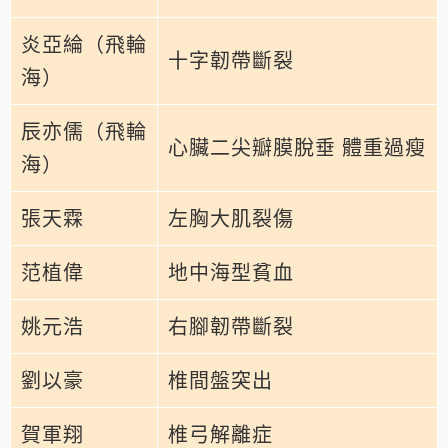
炎亞綸（飛輪
十字韌帶斷裂
海）
辰亦儒（飛輪
心臟二尖瓣膜脫垂 體重過瘦
海）
張天霖
左胸大肌裂傷
范植偉
地中海型貧血
姚元浩
右腳韌帶斷裂
劉以豪
椎間盤突出
賀軍翔
椎弓解離症