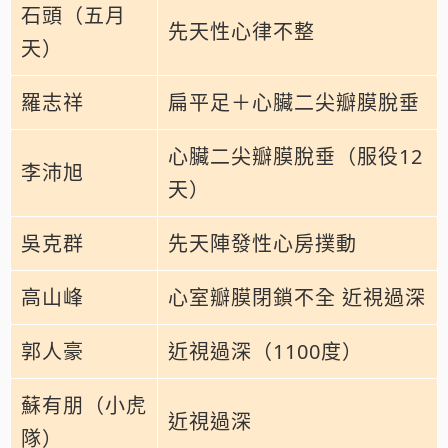
石頭（五月
先天性心律不整
天）
羅志祥
扁平足＋心臟二尖瓣膜脫垂
心臟二尖瓣膜脫垂（服役12
李沛旭
天）
吳克群
先天陣發性心房撲動
高山峰
心室瓣膜閉鎖不全 近視過深
郭人豪
近視過深（1100度）
蘇有朋（小虎
近視過深
隊）