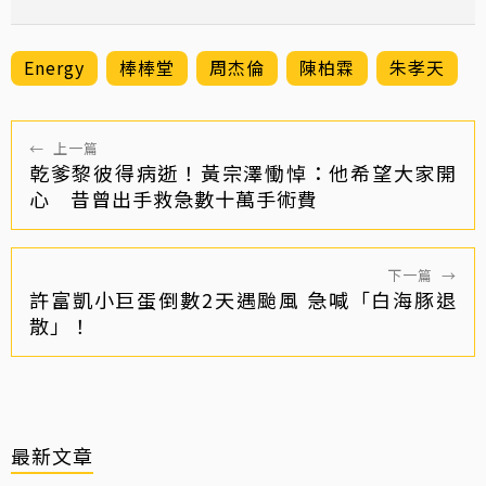
Energy
棒棒堂
周杰倫
陳柏霖
朱孝天
←
上一篇
乾爹黎彼得病逝！黃宗澤慟悼：他希望大家開
心 昔曾出手救急數十萬手術費
下一篇
→
許富凱小巨蛋倒數2天遇颱風 急喊「白海豚退
散」！
最新文章