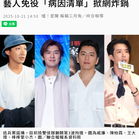
藝人免役「病因清單」掀網炸鍋
噓！星聞 編輯三月兔／綜合報導
2025-10-21 14:50
逃兵案延燒，目前檢警偵辦展開第3波拘提。圖為威廉、陳柏霖、王大
陸、棒棒堂小杰。圖／聯合報報系資料照