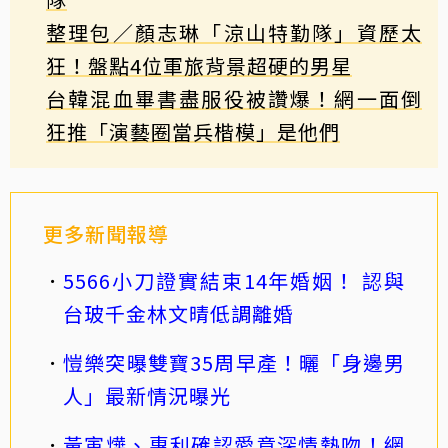
整理包／顏志琳「涼山特勤隊」資歷太
狂！盤點4位軍旅背景超硬的男星
台韓混血畢書盡服役被讚爆！網一面倒
狂推「演藝圈當兵楷模」是他們
更多新聞報導
5566小刀證實結束14年婚姻！ 認與
台玻千金林文晴低調離婚
愷樂突曝雙寶35周早產！曬「身邊男
人」最新情況曝光
黃寅燁、惠利確認愛意深情熱吻！網