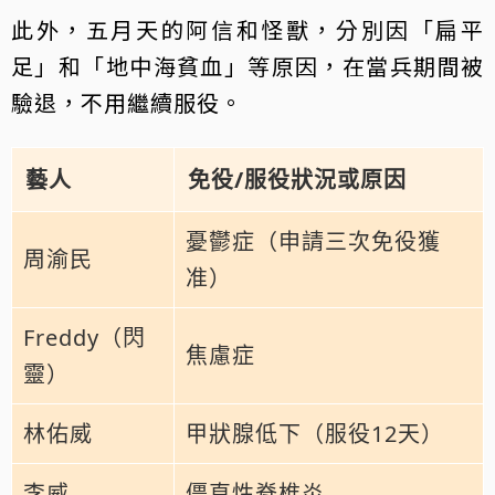
此外，五月天的阿信和怪獸，分別因「扁平
足」和「地中海貧血」等原因，在當兵期間被
驗退，不用繼續服役。
藝人
免役/服役狀況或原因
憂鬱症（申請三次免役獲
周渝民
准）
Freddy（閃
焦慮症
靈）
林佑威
甲狀腺低下（服役12天）
李威
僵直性脊椎炎