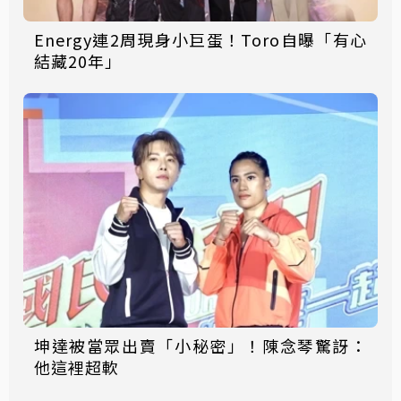
Energy連2周現身小巨蛋！Toro自曝「有心
結藏20年」
坤達被當眾出賣「小秘密」！陳念琴驚訝：
他這裡超軟