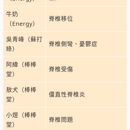
牛奶
脊椎移位
（Energy）
吳青峰（蘇打
脊椎側彎、憂鬱症
綠）
阿緯（棒棒
脊椎受傷
堂）
敖犬（棒棒
僵直性脊椎炎
堂）
小煜（棒棒
脊椎問題
堂）