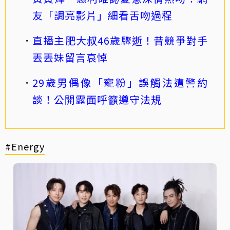
友「調亮影片」細看舌吻過程
直播主肥大叔46歲驟逝！昔競爭對手
丟丟妹留言哀悼
29歲男偶像「寵粉」誤觸法遭警約
談！公開露面呼籲遵守法規
#Energy