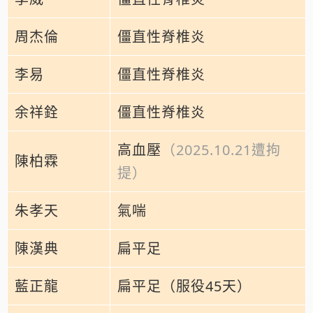
周杰倫
僵直性脊椎炎
李易
僵直性脊椎炎
余祥銓
僵直性脊椎炎
高血壓
（2025.10.21遭拘
陳柏霖
提）
朱孝天
氣喘
陳漢典
扁平足
藍正龍
扁平足（服役45天）