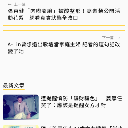
←
上一篇
張東健「肉嘟嘟臉」被酸整形！高素榮公開活
動花絮 網看真實狀態全改口
下一篇
→
A-Lin曾想退出歌壇當家庭主婦 記者的這句話改
變了她
最新文章
遭提醒慎防「騙財騙色」 姜厚任
笑了：應該是提醒女方才對