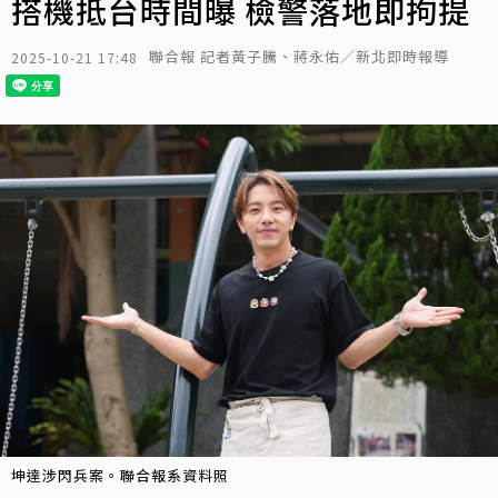
搭機抵台時間曝 檢警落地即拘提
聯合報 記者黃子騰、蔣永佑／新北即時報導
2025-10-21 17:48
坤達涉閃兵案。聯合報系資料照