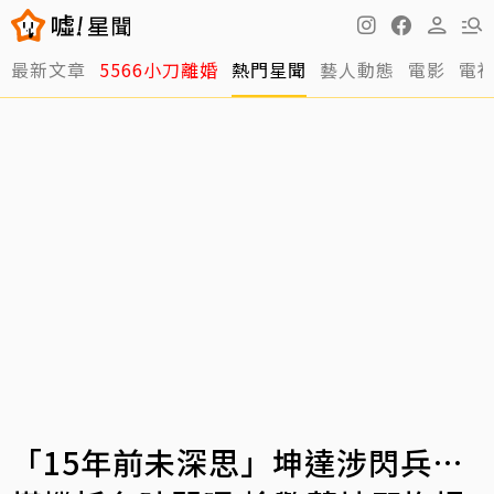
最新文章
5566小刀離婚
熱門星聞
藝人動態
電影
電
「15年前未深思」坤達涉閃兵…