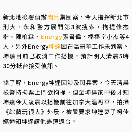
新北地檢署偵辦
閃兵
集團案，今天指揮新北市
刑大、永和警方展開第3波搜索，拘提修杰
楷、陳柏霖、
Energy
張書偉、棒棒堂小杰等4
人，另外Energy
坤達
因在溫哥華工作未到案。
坤達目前已取消工作搭機，預計明天清晨5時
30分抵台接受偵訊。
據了解，Energy坤達因涉及閃兵案，今天清晨
檢警持拘票上門欲拘提，但至坤達家中後才知
坤達今天凌晨以搭機前往加拿大溫哥華，拍攝
《綜藝玩很大》外景。檢警要求坤達妻子柯佳
嬿通知坤達請他盡速返台。