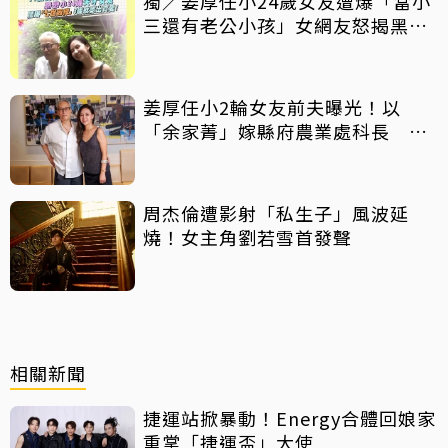
獨／姜厚任小24歲女友遭爆「當小
三還有老公小孩」女網友怒揭黑歷
史
姜厚任小2輪女友前夫曝光！以
「余家菁」嫁縣府農業處科長 交
往3個月即閃婚
周杰倫遭影射「私生子」風波延
燒！女主角劉若雪首發聲
相關新聞
捷運站掀暴動！Energy合體回娘家
重掌「捷運盃」大使