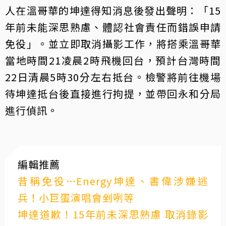
人在溫哥華的坤達得知消息後發出聲明：「15
年前未能深思熟慮、體認社會責任而錯誤申請
免役」。並立即取消攝影工作，將搭乘溫哥華
當地時間21凌晨2時飛機回台，預計台灣時間
22日清晨5時30分左右抵台。檢警將前往機場
待坤達抵台後直接進行拘提，並帶回永和分局
進行偵訊。
編輯推薦
昔稱免役…Energy坤達、書偉涉嫌逃
兵！小巨蛋演唱會剉咧等
坤達道歉！15年前未深思熟慮 取消錄影