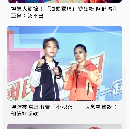
坤達大崩壞！「油頭猥瑣」變狂粉 阿部瑪利
亞驚：認不出
坤達被當眾出賣「小秘密」！陳念琴驚訝：
他這裡超軟