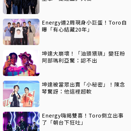
Energy連2周現身小巨蛋！Toro自
曝「有心結藏20年」
坤達大崩壞！「油頭猥瑣」變狂粉
阿部瑪利亞驚：認不出
坤達被當眾出賣「小秘密」！陳念
琴驚訝：他這裡超軟
Energy嗨揭雙喜！Toro倒立出事
了「朝台下狂吐」