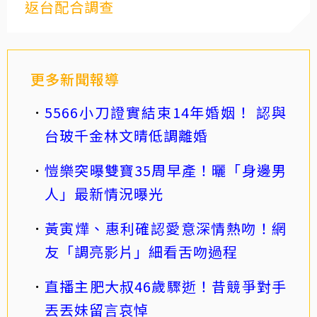
返台配合調查
更多新聞報導
5566小刀證實結束14年婚姻！ 認與
台玻千金林文晴低調離婚
愷樂突曝雙寶35周早產！曬「身邊男
人」最新情況曝光
黃寅燁、惠利確認愛意深情熱吻！網
友「調亮影片」細看舌吻過程
直播主肥大叔46歲驟逝！昔競爭對手
丟丟妹留言哀悼