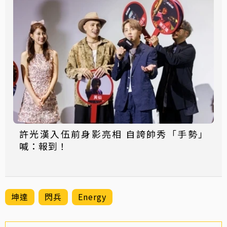
許光漢入伍前身影亮相 自誇帥秀「手勢」
喊：報到！
坤達
閃兵
Energy