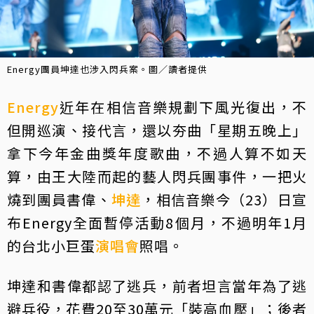
Energy團員坤達也涉入閃兵案。圖／讀者提供
Energy
近年在相信音樂規劃下風光復出，不
但開巡演、接代言，還以夯曲「星期五晚上」
拿下今年金曲獎年度歌曲，不過人算不如天
算，由王大陸而起的藝人閃兵團事件，一把火
燒到團員書偉、
坤達
，相信音樂今（23）日宣
布Energy全面暫停活動8個月，不過明年1月
的台北小巨蛋
演唱會
照唱。
坤達和書偉都認了逃兵，前者坦言當年為了逃
避兵役，花費20至30萬元「裝高血壓」；後者