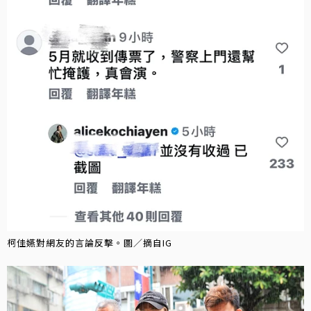
柯佳嬿對網友的言論反擊。圖／摘自IG