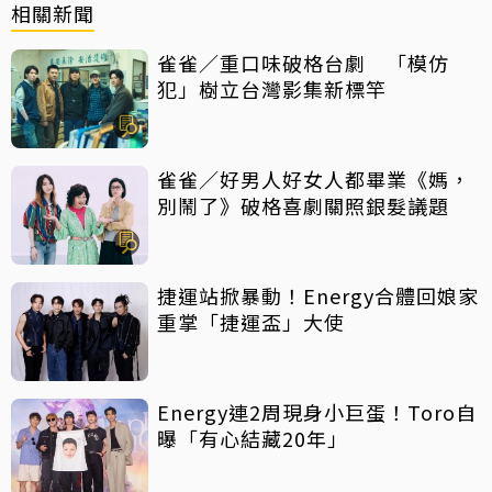
相關新聞
雀雀／重口味破格台劇 「模仿
犯」樹立台灣影集新標竿
雀雀／好男人好女人都畢業《媽，
別鬧了》破格喜劇關照銀髮議題
捷運站掀暴動！Energy合體回娘家
重掌「捷運盃」大使
Energy連2周現身小巨蛋！Toro自
曝「有心結藏20年」