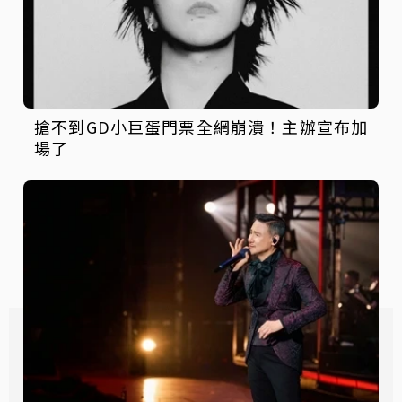
搶不到GD小巨蛋門票全網崩潰！主辦宣布加
場了