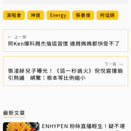
演唱會
坤達
Energy
張書偉
柯佳嬿
←
上一篇
阿Ken爆料周杰倫這習慣 連周媽媽都快受不了
下一篇
→
張凌赫兒子曝光！《這一秒過火》倪悅宸撞臉
引熱議 網驚：根本等比例縮小
最新文章
ENHYPEN 粉絲直播輕生！疑不堪