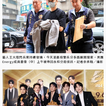
藝人王大陸閃兵案持續發燒，今天凌晨檢警兵分多路展開搜索，男團
Energy成員書偉（中）上午被帶回永和分局偵訊。記者余承翰／攝影