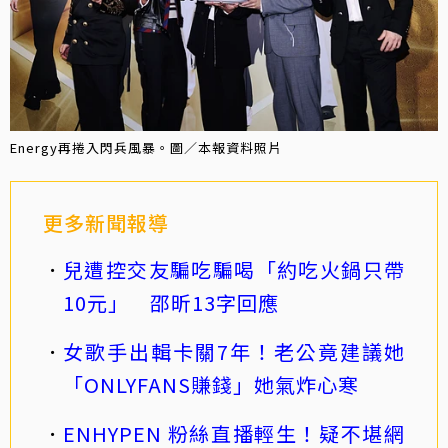
Energy再捲入閃兵風暴。圖／本報資料照片
更多新聞報導
兒遭控交友騙吃騙喝「約吃火鍋只帶
10元」 邵昕13字回應
女歌手出輯卡關7年！老公竟建議她
「ONLYFANS賺錢」她氣炸心寒
ENHYPEN 粉絲直播輕生！疑不堪網