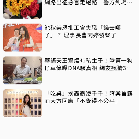
網路出征惡言走絕路 警方到場已
救不回
池秋美怒批工會失職「錢去哪
了」？ 理事長曹雨婷發聲了
華語天王驚爆有私生子！陸第一狗
仔卓偉曝DNA驗真相 網友瘋猜3字
巨星
「吃桌」挨轟霸凌千千！隋棠首露
面大方回應「不覺得不公平」