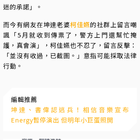
迷的承諾」。
而今有網友在坤達老婆
柯佳嬿
的社群上留言嘲
諷「5月就收到傳票了，警方上門還幫忙掩
護，真會演」，柯佳嬿也不忍了，留言反擊：
「並沒有收過，已截圖。」意指可能採取法律
行動。
編輯推薦
坤達、書偉認逃兵！相信音樂宣布
Energy暫停演出 但明年小巨蛋照開