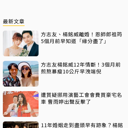
最新文章
方志友、楊銘威離婚！恩師郎祖筠
5個月前早知道「緣分盡了」
方志友楊銘威12年情斷！3個月前
煎熬暴瘦10公斤早洩端倪
遭質疑挪用演藝工會會費買豪宅名
車 曹雨婷出聲反擊了
11年婚姻走到盡頭早有跡象？楊銘