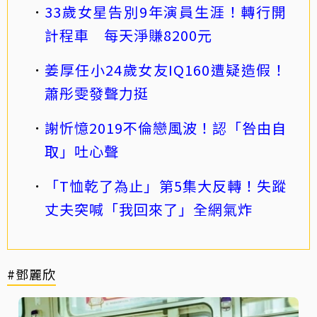
33歲女星告別9年演員生涯！轉行開
計程車 每天淨賺8200元
姜厚任小24歲女友IQ160遭疑造假！
蕭彤雯發聲力挺
謝忻憶2019不倫戀風波！認「咎由自
取」吐心聲
「T恤乾了為止」第5集大反轉！失蹤
丈夫突喊「我回來了」全網氣炸
#鄧麗欣