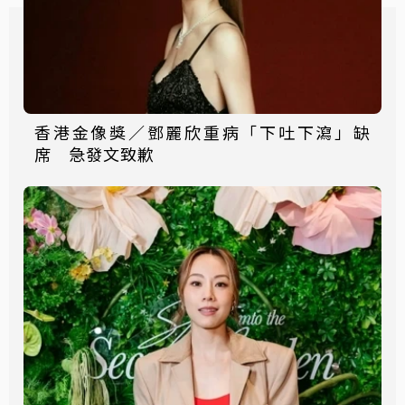
香港金像獎／鄧麗欣重病「下吐下瀉」缺
席 急發文致歉