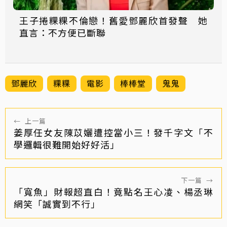
王子捲粿粿不倫戀！舊愛鄧麗欣首發聲 她
直言：不方便已斷聯
鄧麗欣
粿粿
電影
棒棒堂
鬼鬼
←
上一篇
姜厚任女友陳苡孋遭控當小三！發千字文「不
學邏輯很難開始好好活」
下一篇
→
「寬魚」財報超直白！竟點名王心凌、楊丞琳
網笑「誠實到不行」