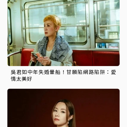
吳君如中年失婚暈船！甘願陷網路陷阱：愛
情太美好