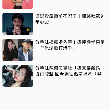
吳思賢鏡頭前不忍了！爆哭吐露9
年心酸
分手妹揭離婚內幕！遭棒棒堂男星
「拿保溫瓶打爆手」
分手妹陳佩佩驚吐「遭家暴離婚」
後再發聲 回看過往點滴坦承「整天
都在哭」