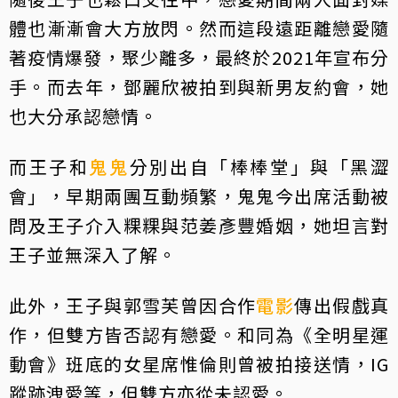
體也漸漸會大方放閃。然而這段遠距離戀愛隨
著疫情爆發，聚少離多，最終於2021年宣布分
手。而去年，鄧麗欣被拍到與新男友約會，她
也大分承認戀情。
而王子和
鬼鬼
分別出自「棒棒堂」與「黑澀
會」，早期兩團互動頻繁，鬼鬼今出席活動被
問及王子介入粿粿與范姜彥豐婚姻，她坦言對
王子並無深入了解。
此外，王子與郭雪芙曾因合作
電影
傳出假戲真
作，但雙方皆否認有戀愛。和同為《全明星運
動會》班底的女星席惟倫則曾被拍接送情，IG
蹤跡洩愛等，但雙方亦從未認愛。