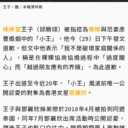
王子。圖／本報資料照
棒棒堂
王子（邱勝翊）被指控為
粿粿
與范姜彥
豐婚姻中的「小王」，他今（29）日下午發文
道歉，但文中他表示「我不是破壞家庭關係的
人」，稱是在粿粿協商協婚過程中「過度關
心」而「越過朋友應有的界線」，為此道歉。
王子出道至今近20年，「小王」風波前唯一公
開認愛的對象為香港女星
鄧麗欣
。
王子與鄧麗欣姊弟戀於2018年4月被拍到同遊
泰國，同年7月鄧麗欣出席活動時公開認愛，
隨後王子也鬆口交往中，戀愛期間兩人面對媒