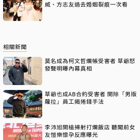
威、方志友過去婚姻裂痕一次看
相關新聞
莫名成為柯文哲爛帳受害者 草爺怒
發聲明曝內幕真相
草爺也成AB合約受害者 開除「男版
蘿拉」員工揭捲錢手法
李沛旭開槍掃射打爛飯店 聽聞前女
友愷樂懷孕反應曝光