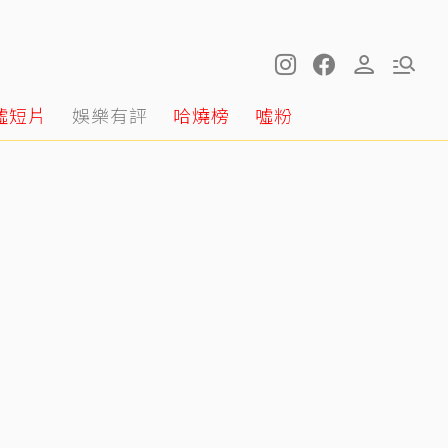
噓短片
娛樂有評
哈燒榜
噓粉