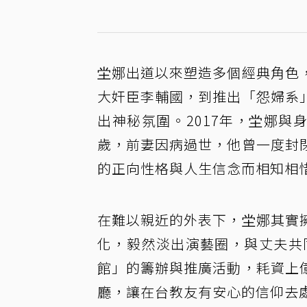
坣娜出道以來塑造多個經典角色
大奸臣李輔國，到推出「怨婦系
出神秘氛圍。2017年，坣娜與
歲，前妻因病過世，他曾一度封
的正向性格與人生信念而相知相
在難以親近的外表下，坣娜其實
化，毅然淡出演藝圈，與丈夫共
館」的籌辦與推廣活動，耗資上
廳，讓在台教友有安心的信仰去