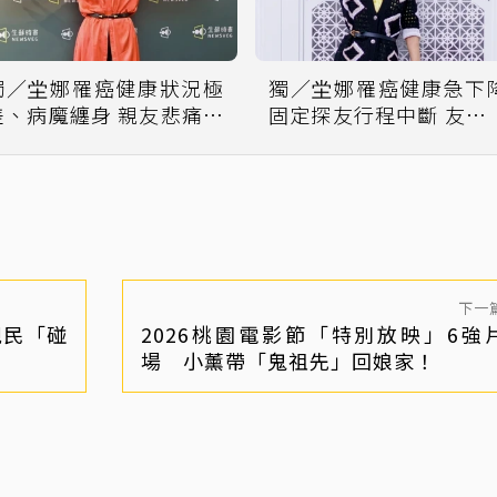
獨／坣娜罹癌健康狀況極
獨／坣娜罹癌健康急下
差、病魔纏身 親友悲痛：
固定探友行程中斷 友驚
她真的很善良
不對為時已晚
下一
親民「碰
2026桃園電影節「特別放映」6強
場 小薰帶「鬼祖先」回娘家！