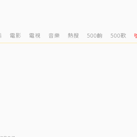
態
電影
電視
音樂
熱搜
500齣
500歌