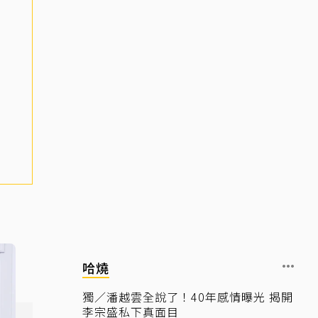
哈燒
獨／潘越雲全說了！40年感情曝光 揭開
李宗盛私下真面目