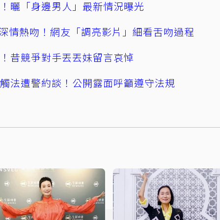
產！曬「身邊男人」最新情況曝光
深情熱吻！網友「調亮影片」細看舌吻過程
逝！昔競爭對手丟丟妹留言哀悼
誤觸法遭警約談！公開露面呼籲遵守法規