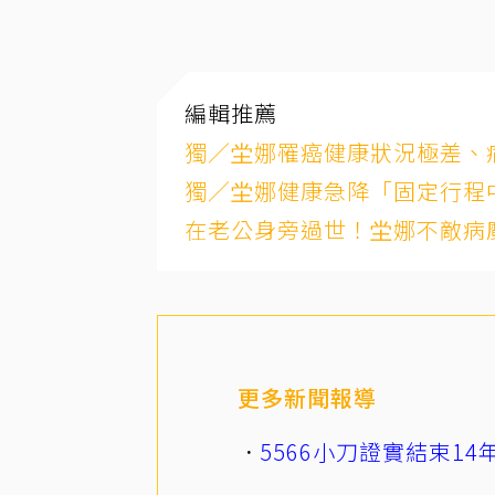
編輯推薦
獨／坣娜罹癌健康狀況極差、
獨／坣娜健康急降「固定行程
在老公身旁過世！坣娜不敵病魔
更多新聞報導
5566小刀證實結束1