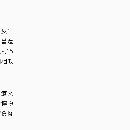
》反串
象營造
大15
因相似
台猶文
物博物
潔食餐