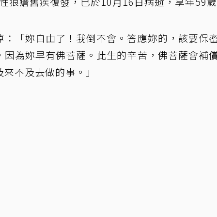
性狼瘡舊疾復發，已於10月16日病逝，享年59
悼：「妳自由了！我倒不會。答應妳的，該要保
，因為妳早有佛菩薩。此生的辛苦，佛菩薩會補
及來不及去做的事。」