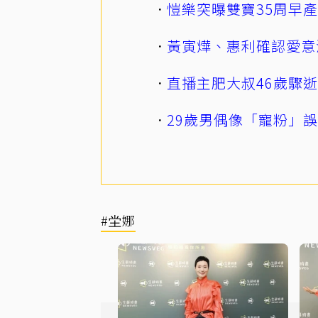
愷樂突曝雙寶35周早
黃寅燁、惠利確認愛意
直播主肥大叔46歲驟
29歲男偶像「寵粉」
#坣娜