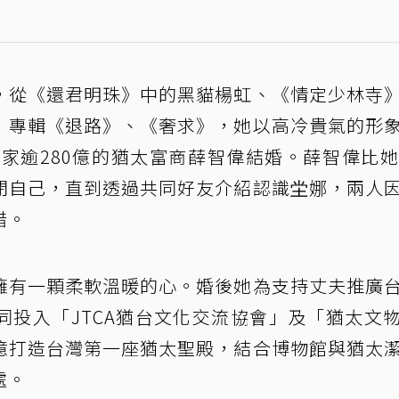
，從《還君明珠》中的黑貓楊虹、《情定少林寺
」專輯《退路》、《奢求》，她以高冷貴氣的形
身家逾280億的猶太富商薛智偉結婚。薛智偉比她
閉自己，直到透過共同好友介紹認識坣娜，兩人
惜。
擁有一顆柔軟溫暖的心。婚後她為支持丈夫推廣
同投入「JTCA猶台文化交流協會」及「猶太文
億打造台灣第一座猶太聖殿，結合博物館與猶太
處。