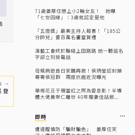
71歲姜厚任戀上小2輪女友！ 她曝
「七世因緣」：3歲就認定是他
降
覺
「五燈獎」最美主持人報喜！「185公
分帥兒」要百萬名畫當賀禮
演藝工會終於聯絡上田路路 她一聽這名
字卻立刻掛電話
母親病逝昔日家醜再掀！侯炳瑩認封鎖
哥哥侯冠群 兩度抗癌近況曝光
篇
→
片登
華視花旦于珊當紅之際為愛息影！半導
體大佬黃崇仁離世 40年寵妻佳話掀...
即時
遭提醒慎防「騙財騙色」 姜厚任笑