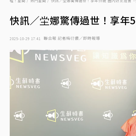
噓！星聞
熱門星聞
快訊／坣娜驚傳過世！享年59歲 圈內好友證實
快訊／坣娜驚傳過世！享年5
聯合報 記者梅衍儂／即時報導
2025-10-29 17:41