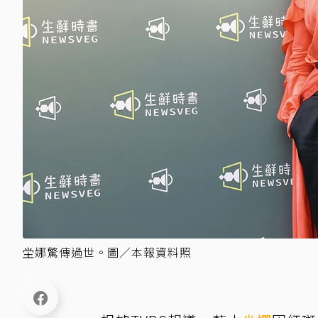
坣娜驚傳過世。圖／本報資料照