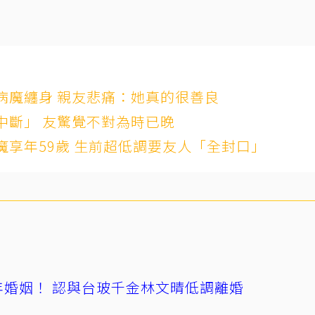
病魔纏身 親友悲痛：她真的很善良
中斷」 友驚覺不對為時已晚
享年59歲 生前超低調要友人「全封口」
4年婚姻！ 認與台玻千金林文晴低調離婚