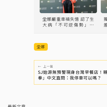
坣娜嚴重車禍失憶 認了生
大病「不可逆傷勢」曝
光！
坣娜
←
上一篇
SJ始源無預警現身台灣早餐店！
拳」中文直問：我停車可以嗎？
最新文章