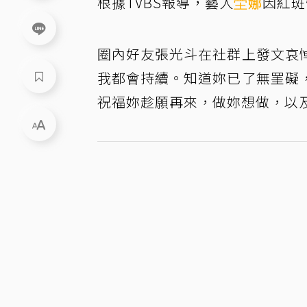
根據TVBS報導，藝人
坣娜
因紅斑
圈內好友張光斗在社群上發文哀
我都會持續。知道妳已了無罣礙
祝福妳趁願再來，做妳想做，以