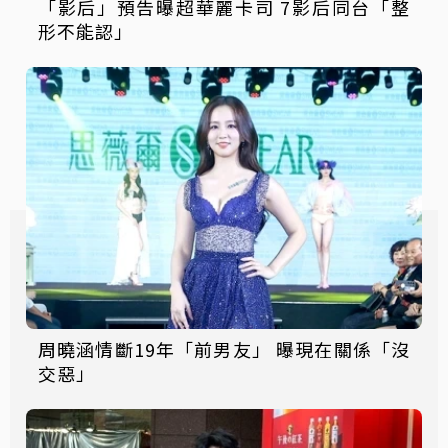
「影后」預告曝超華麗卡司 7影后同台「整
形不能認」
周曉涵情斷19年「前男友」 曝現在關係「沒
交惡」