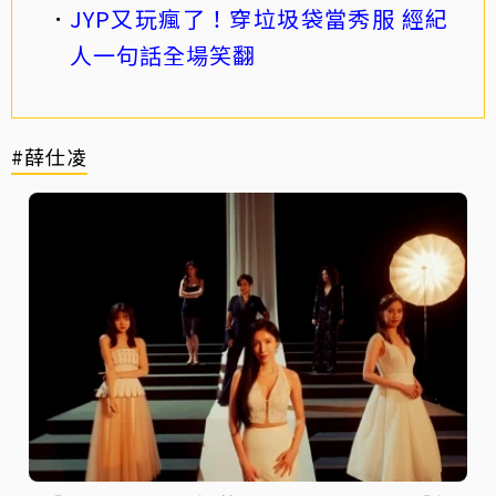
JYP又玩瘋了！穿垃圾袋當秀服 經紀
人一句話全場笑翻
#薛仕凌