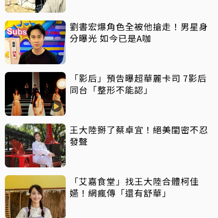
劉書宏爆角色全被他搶走！男星身
分曝光 如今已是A咖
「影后」預告曝超華麗卡司 7影后
同台「整形不能認」
王大陸掰了蔡卓宜！絕美閨密不忍
發聲
「艾嘉食堂」找王大陸合體柯佳
嬿！網瘋傳「還有舒華」