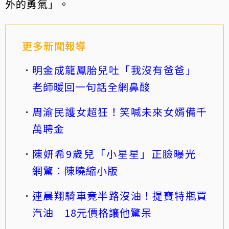
外的勇氣」。
更多新聞報導
明金成龍鳳胎兒吐「我沒有爸爸」
老師暖回一句話全網鼻酸
周渝民護女超狂！笑喊未來女婿備千
萬聘金
陳妍希9歲兒「小星星」正臉曝光
網驚：陳曉縮小版
連晨翔騎車竟半路沒油！提寶特瓶買
汽油 18元價格讓他驚呆