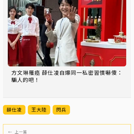
方文琳罹癌 薛仕凌自爆同一私密習慣嚇傻：
騙人的吧！
薛仕凌
王大陸
閃兵
←
上一篇