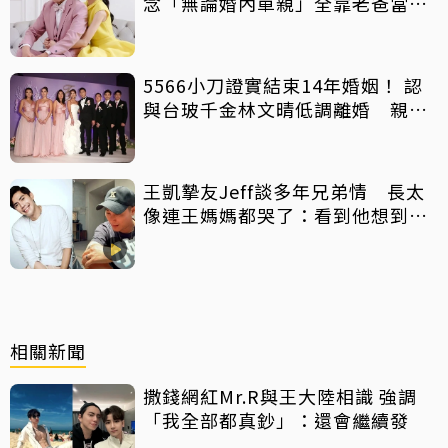
念「無論婚內單親」全靠老爸當後
盾
5566小刀證實結束14年婚姻！ 認
與台玻千金林文晴低調離婚 親發
聲：分開一段時間
王凱摯友Jeff談多年兄弟情 長太
像連王媽媽都哭了：看到他想到兒
子
相關新聞
撒錢網紅Mr.R與王大陸相識 強調
「我全部都真鈔」：還會繼續發