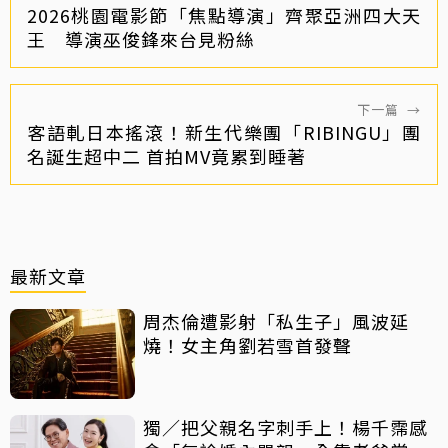
2026桃園電影節「焦點導演」齊聚亞洲四大天
王 導演巫俊鋒來台見粉絲
下一篇
→
客語軋日本搖滾！新生代樂團「RIBINGU」團
名誕生超中二 首拍MV竟累到睡著
最新文章
周杰倫遭影射「私生子」風波延
燒！女主角劉若雪首發聲
獨／把父親名字刺手上！楊千霈感