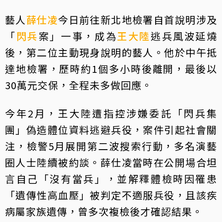
藝人
薛仕凌
今日前往新北地檢署自首說明涉及
「
閃兵
案」一事，成為
王大陸
逃兵風波延燒
後，第二位主動現身說明的藝人。他於中午抵
達地檢署，歷時約1個多小時後離開，最後以
30萬元交保，全程未多做回應。
今年2月，王大陸遭指控涉嫌委託「閃兵集
團」偽造體位資料逃避兵役，案件引起社會關
注，檢警5月展開第二波搜索行動，多名演藝
圈人士陸續被約談。薛仕凌當時在公開場合坦
言自己「沒有當兵」，並解釋體檢時因罹患
「遺傳性高血壓」被判定不適服兵役，且該疾
病屬家族遺傳，曾多次複檢後才確認結果。