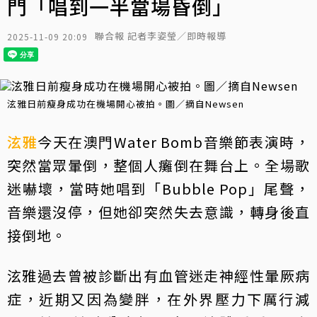
門「唱到一半當場昏倒」
聯合報 記者李姿瑩／即時報導
2025-11-09 20:09
泫雅日前瘦身成功在機場開心被拍。圖／摘自Newsen
泫雅
今天在澳門Water Bomb音樂節表演時，
突然當眾暈倒，整個人癱倒在舞台上。全場歌
迷嚇壞，當時她唱到「Bubble Pop」尾聲，
音樂還沒停，但她卻突然失去意識，轉身後直
接倒地。
泫雅過去曾被診斷出有血管迷走神經性暈厥病
症，近期又因為變胖，在外界壓力下厲行減