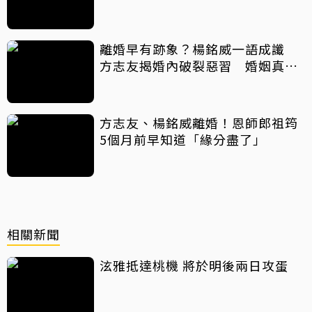
離婚早有跡象？楊銘威一語成讖
方志友揭婚內破裂惡習 婚姻真實
面曝
方志友、楊銘威離婚！恩師郎祖筠
5個月前早知道「緣分盡了」
相關新聞
泫雅抵達桃機 將於明後兩日攻蛋