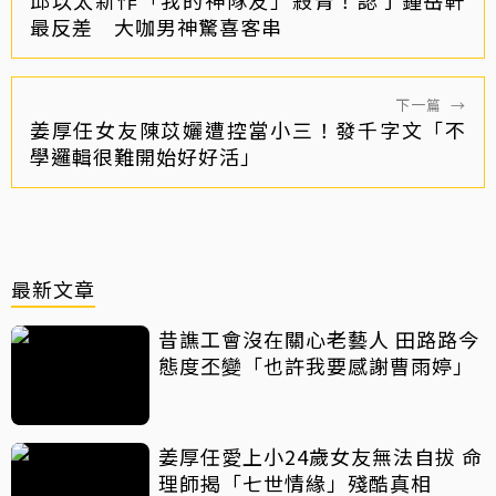
邱以太新作「我的神隊友」殺青！認了鍾岳軒
最反差 大咖男神驚喜客串
下一篇
→
姜厚任女友陳苡孋遭控當小三！發千字文「不
學邏輯很難開始好好活」
最新文章
昔譙工會沒在關心老藝人 田路路今
態度丕變「也許我要感謝曹雨婷」
姜厚任愛上小24歲女友無法自拔 命
理師揭「七世情緣」殘酷真相