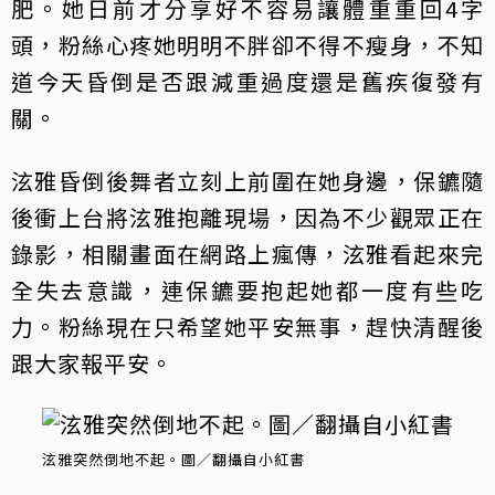
肥。她日前才分享好不容易讓體重重回4字
頭，粉絲心疼她明明不胖卻不得不瘦身，不知
道今天昏倒是否跟減重過度還是舊疾復發有
關。
泫雅昏倒後舞者立刻上前圍在她身邊，保鑣隨
後衝上台將泫雅抱離現場，因為不少觀眾正在
錄影，相關畫面在網路上瘋傳，泫雅看起來完
全失去意識，連保鑣要抱起她都一度有些吃
力。粉絲現在只希望她平安無事，趕快清醒後
跟大家報平安。
泫雅突然倒地不起。圖／翻攝自小紅書