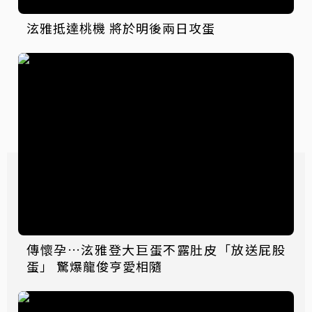
泫雅抵達桃機 將於明後兩日攻蛋
傳懷孕…泫雅登大巨蛋不露肚皮「放送屁股
蛋」 驚爆龍俊亨愛相隨