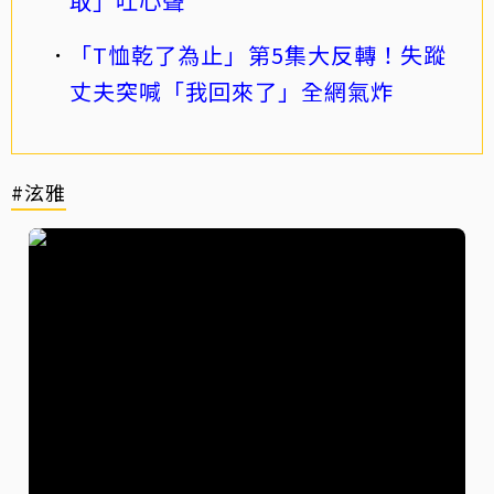
取」吐心聲
「T恤乾了為止」第5集大反轉！失蹤
丈夫突喊「我回來了」全網氣炸
#泫雅