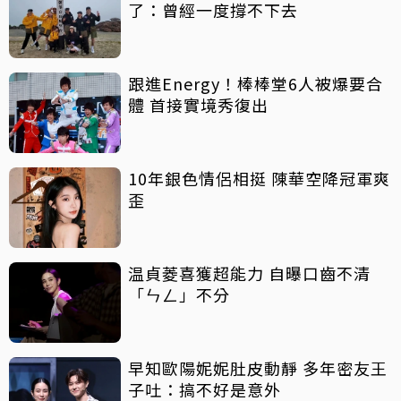
了：曾經一度撐不下去
跟進Energy！棒棒堂6人被爆要合
體 首接實境秀復出
10年銀色情侶相挺 陳華空降冠軍爽
歪
温貞菱喜獲超能力 自曝口齒不清
「ㄣㄥ」不分
早知歐陽妮妮肚皮動靜 多年密友王
子吐：搞不好是意外