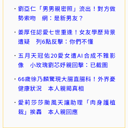
劉亞仁「男男親密照」流出！對方做
勢索吻 網：是新男友？
姜厚任認愛七世重逢！女友學歷背景
遭疑 列6點反擊：你們不懂
五月天冠佑20愛女遭AI合成不雅影
像 小玫瑰劉芯妤親回擊：已截圖
66歲徐乃麟驚現大腸直腸科！外界憂
健康狀況 本人親揭真相
愛莉莎莎颱風天讓助理「肉身護植
栽」挨轟 本人親回應