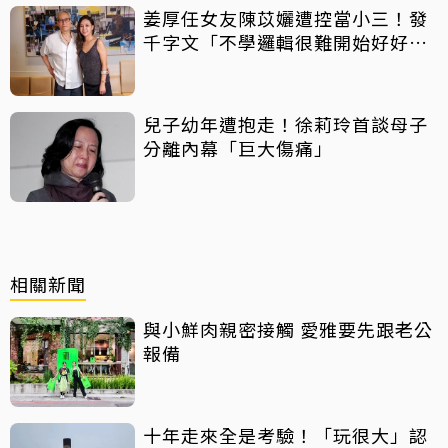
姜厚任女友陳苡孋遭控當小三！發
千字文「不學邏輯很難開始好好
活」
兒子幼年遭抱走！徐莉玲首談母子
分離內幕「巨大傷痛」
相關新聞
與小鮮肉親密接觸 愛雅要先跟老公
報備
十年走來全是考驗！「玩很大」認