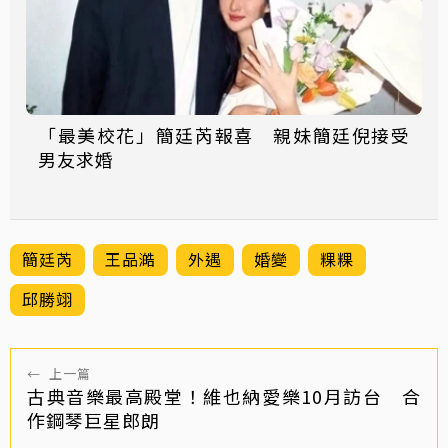
「最美校花」簡廷芮報喜 親妹簡廷倪接受
男友求婚
簡廷芮
王品澔
外遇
婚變
粿粿
邱勝翊
←
上一篇
古典音樂最高殿堂！維也納愛樂10月訪台 合
作鋼琴巨星郎朗