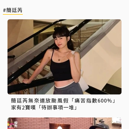
#簡廷芮
簡廷芮無奈連放颱風假「痛苦指數600%」
家有2寶嘆「待辦事項一堆」