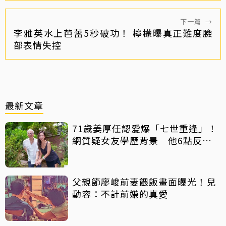
下一篇
→
李雅英水上芭蕾5秒破功！ 檸檬曝真正難度臉
部表情失控
最新文章
71歲姜厚任認愛爆「七世重逢」！
網質疑女友學歷背景 他6點反
擊：你們不懂
父親節廖峻前妻餵飯畫面曝光！兒
動容：不計前嫌的真愛