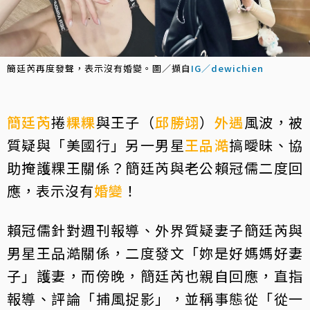
簡廷芮再度發聲，表示沒有婚變。圖／擷自
IG／dewichien
簡廷芮
捲
粿粿
與王子（
邱勝翊
）
外遇
風波，被
質疑與「美國行」另一男星
王品澔
搞曖昧、協
助掩護粿王關係？簡廷芮與老公賴冠儒二度回
應，表示沒有
婚變
！
賴冠儒針對週刊報導、外界質疑妻子簡廷芮與
男星王品澔關係，二度發文「妳是好媽媽好妻
子」護妻，而傍晚，簡廷芮也親自回應，直指
報導、評論「捕風捉影」，並稱事態從「從一