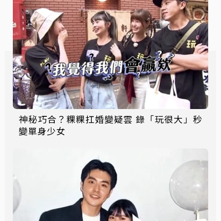
神秘巧合？粿粿扛婚變疑雲 錄「玩很大」秒
變單身少女