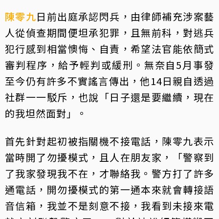
陳零九
日前出庭承認閃兵，由律師補充涉案藝
人從偵查期間便坦承犯罪，且無前科，對逃兵
犯行感到相當懊悔、自責，希望法官能依簡式
審判程序，給予輕判或緩刑。無奈自5月事發
至今仍有許多不實謠言傳出，他14日親自透過
社群一一駁斥，也說「日子還是要繼續，現在
的我坦然面對」。
首先針對起初被指關機不接電話，陳零九表示
當時開了勿擾模式，且人在朋友家，「警察到
了我家發現我不在，才聯絡我。警方打了許多
通電話，開勿擾模式的第一通本來就會轉接語
音信箱，我並不是刻意不接，我看到未接來電