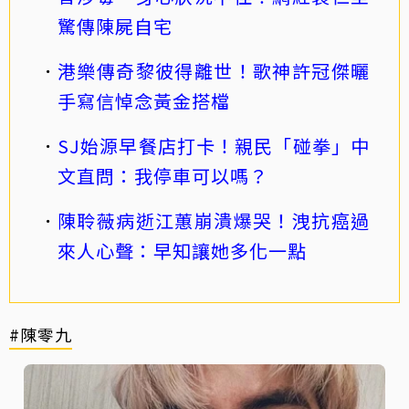
驚傳陳屍自宅
港樂傳奇黎彼得離世！歌神許冠傑曬
手寫信悼念黃金搭檔
SJ始源早餐店打卡！親民「碰拳」中
文直問：我停車可以嗎？
陳聆薇病逝江蕙崩潰爆哭！洩抗癌過
來人心聲：早知讓她多化一點
#陳零九