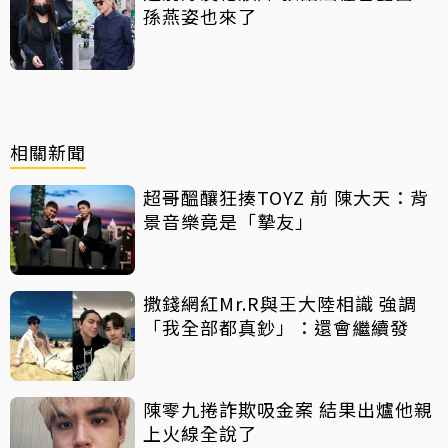
孫燕姿也來了
相關新聞
超哥醞釀狂揍TOYZ 前 陳大天：背
景音樂竟是「摯友」
撒錢網紅Mr.R與王大陸相識 強調
「我全部都真鈔」：還會繼續發
陳零九捲詐欺吸金案 結果出爐他親
上火線全說了