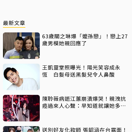
最新文章
63歲關之琳爆「嬤孫戀」！戀上27
歲男模她親回應了
王凱靈堂照曝光！陽光笑容成永
恆 白髮母送黑髮兒令人鼻酸
陳聆薇病逝江蕙崩潰爆哭！親洩抗
癌過來人心聲：早知道就讓她多化
一點
送別好友化妝師 張韶涵在台露面！