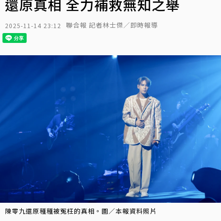
還原真相 全力補救無知之舉
聯合報 記者林士傑／即時報導
2025-11-14 23:12
陳零九還原種種被冤枉的真相。圖／本報資料照片