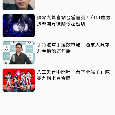
陳零九驚喜站台當嘉賓！和11歲男
孩樂團背後關係超密切
丁特進軍手搖飲市場！過來人陳零
九奉勸他這句話
八三夭台中開唱「台下全濕了」陳
零九衝上台合體