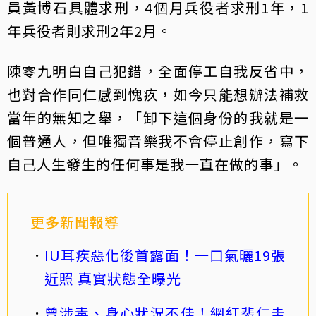
員黃博石具體求刑，4個月兵役者求刑1年，1
年兵役者則求刑2年2月。
陳零九明白自己犯錯，全面停工自我反省中，
也對合作同仁感到愧疚，如今只能想辦法補救
當年的無知之舉，「卸下這個身份的我就是一
個普通人，但唯獨音樂我不會停止創作，寫下
自己人生發生的任何事是我一直在做的事」。
更多新聞報導
IU耳疾惡化後首露面！一口氣曬19張
近照 真實狀態全曝光
曾涉毒、身心狀況不佳！網紅裴仁圭