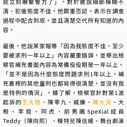
就立刻聯繫警方了」。對於被說細節模糊不
清、犯後態度不佳，他鄭重否認，表示在調查
過程中配合到底，並且清楚交代所有知道的內
容。
最後，他說某家報導「因為我態度不佳，至少
要被求刑一年以上」內容嚴重錯誤，並舉出檢
察官補充書面內容為常備役役期是一年以上，
「並不是因為什麼態度問題求刑1年以上，補
充書裡的其他量刑也都寫得很清楚，並沒有我
是特例的情況」。據了解，檢察官針對第1波
起訴的
王大陸
、陳零九、威廉、
陳大天
、大
根、李銓、阿虎、前男團SpeXial成員
Teddy（陳向熙）、模特兒陳信維、舞台劇演