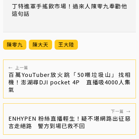
丁特進軍手搖飲市場！過來人陳零九奉勸他
這句話
陳零九
陳大天
王大陸
←
上一篇
百萬YouTuber放火跳「50噸垃圾山」找相
機！澎湖尋DJI pocket 4P 直播吸4000人集
氣
下一篇
→
ENHYPEN 粉絲直播輕生！疑不堪網路出征惡
言走絕路 警方到場已救不回