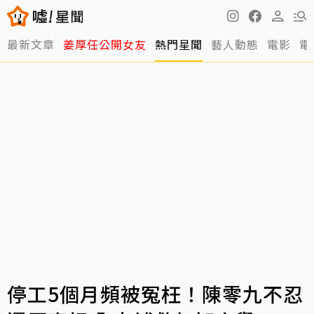
最新文章
姜厚任公開女友
熱門星聞
藝人動態
電影
電
停工5個月頻被冤枉！陳零九不忍