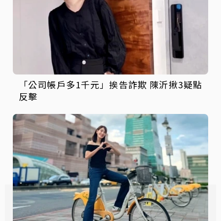
「公司帳戶多1千元」挨告詐欺 陳沂揪3疑點
反擊