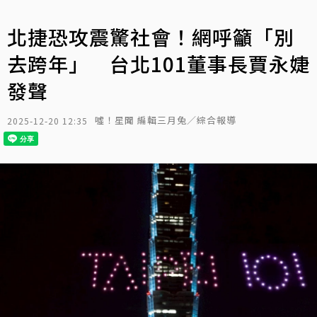
北捷恐攻震驚社會！網呼籲「別
去跨年」 台北101董事長賈永婕
發聲
噓！星聞 編輯三月兔／綜合報導
2025-12-20 12:35