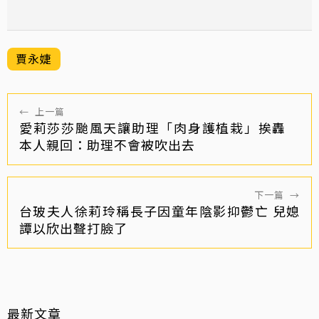
賈永婕
←
上一篇
愛莉莎莎颱風天讓助理「肉身護植栽」挨轟
本人親回：助理不會被吹出去
下一篇
→
台玻夫人徐莉玲稱長子因童年陰影抑鬱亡 兒媳
譚以欣出聲打臉了
最新文章