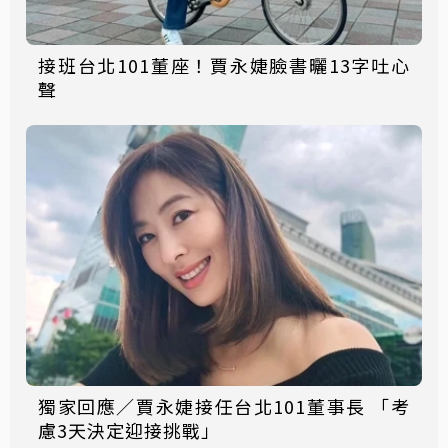
接班台北101董座！賈永婕臉書曬13字吐心
聲
獨家回應／賈永婕接任台北101董事長 「考
慮3天決定迎接挑戰」