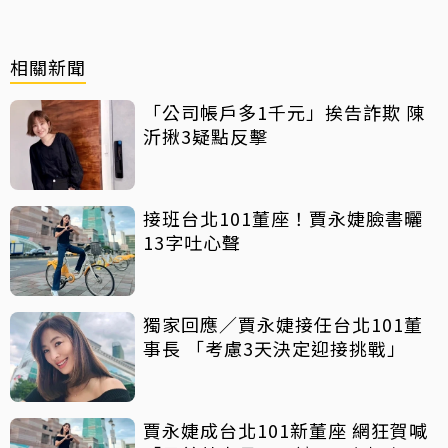
相關新聞
「公司帳戶多1千元」挨告詐欺 陳
沂揪3疑點反擊
接班台北101董座！賈永婕臉書曬
13字吐心聲
獨家回應／賈永婕接任台北101董
事長 「考慮3天決定迎接挑戰」
賈永婕成台北101新董座 網狂賀喊