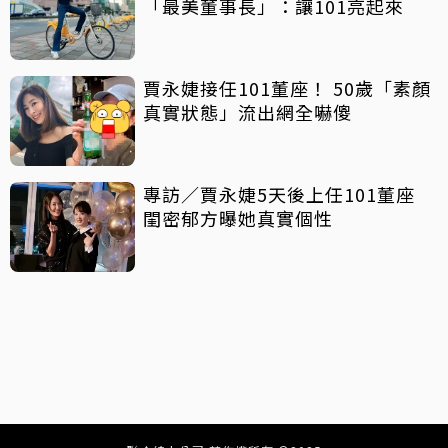
「最美董事長」：讓101亮起來
賈永婕接任101董座！ 50歲「素顏
真實狀態」流出網全嚇傻
專訪／賈永婕5天後上任101董座
閨密郁方曝她真實個性