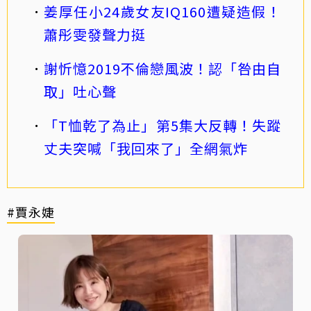
姜厚任小24歲女友IQ160遭疑造假！
蕭彤雯發聲力挺
謝忻憶2019不倫戀風波！認「咎由自
取」吐心聲
「T恤乾了為止」第5集大反轉！失蹤
丈夫突喊「我回來了」全網氣炸
#賈永婕