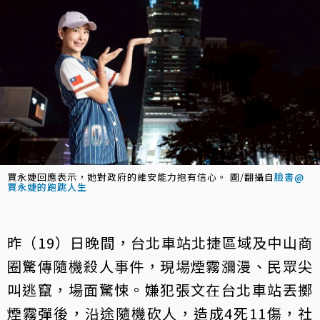
賈永婕回應表示，她對政府的維安能力抱有信心。 圖/翻攝自
臉書@
賈永婕的跑跳人生
昨（19）日晚間，台北車站北捷區域及中山商
圈驚傳隨機殺人事件，現場煙霧瀰漫、民眾尖
叫逃竄，場面驚悚。嫌犯張文在台北車站丟擲
煙霧彈後，沿途隨機砍人，造成4死11傷，社