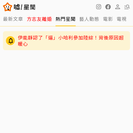
最新文章
方志友離婚
熱門星聞
藝人動態
電影
電視
王彩樺認了「最後一次Do臉」 親揭內幕：這次做
完撐10幾年