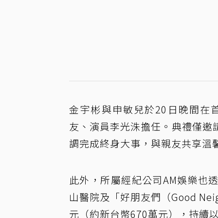
金宇彬與申敏兒於20日晚間在
友、演員李光洙擔任。典禮僅邀
調完成終身大事，與親友共享溫
此外，所屬經紀公司AM娛樂也
山醫院及「好朋友們（Good Ne
元（約新台幣670萬元），持續