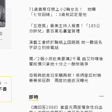
71歲姜厚任戀上小2輪女友！ 她曝
「七世因緣」：3歲就認定是他
「五燈獎」最美主持人報喜！「185公
分帥兒」要百萬名畫當賀禮
0
情
演藝工會終於聯絡上田路路 她一聽這名
字卻立刻掛電話
獨／2個小孩赴美要燒2千萬 曲艾玲嘆後
輩削價只拿她十分之一酬勞競爭
母親病逝昔日家醜再掀！侯炳瑩認封鎖
哥哥侯冠群 兩度抗癌近況曝光
篇
→
不養
即時
《請回答1988》崔盛元兩度罹急性白血