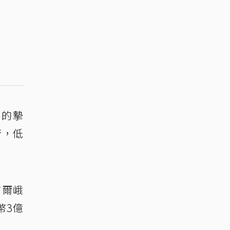
彬的摯
行，低
首爾峨
幣3億