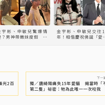
金宇彬、申敏兒驚爆情
金宇彬、申敏兒交往1
變？男神帶嫩妹度假 公
年！相偕慶祝佛誕「愛
司回應了
的模樣」
下一
騙光2百
獨／唐綺陽痛失15年愛貓 揭當時「
第二隻」祕密：牠為此唯一一次咬我