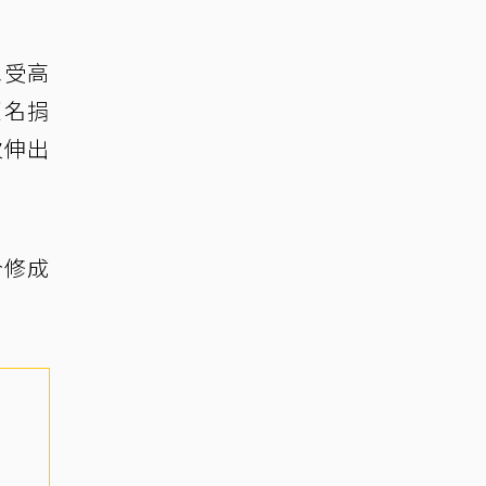
承受高
匿名捐
次伸出
今修成