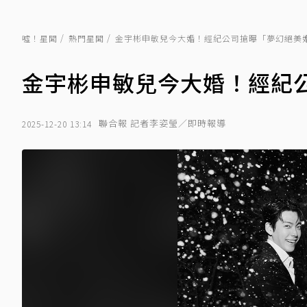
噓！星聞
熱門星聞
金宇彬申敏兒今大婚！經紀公司搶曝「夢幻絕美
金宇彬申敏兒今大婚！經紀
聯合報 記者李姿瑩／即時報導
2025-12-20 13:14