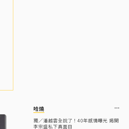
哈燒
獨／潘越雲全說了！40年感情曝光 揭開
李宗盛私下真面目