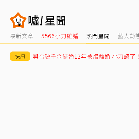
最新文章
5566小刀離婚
熱門星聞
藝人動
與台玻千金結婚12年被爆離婚 小刀認了
快訊