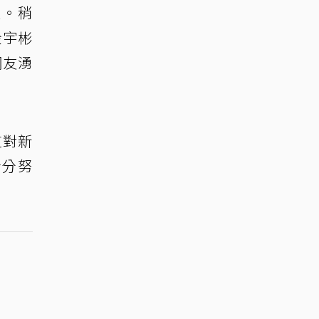
堂。稍
金宇彬
網友湧
這對新
身分努