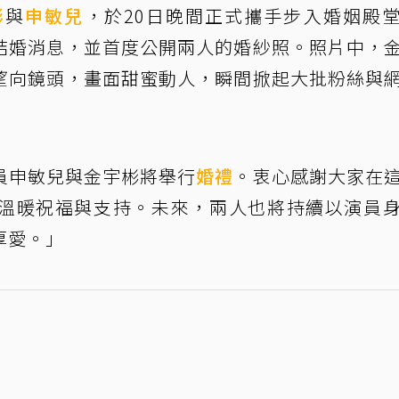
彬
與
申敏兒
，於20日晚間正式攜手步入婚姻殿
結婚消息，並首度公開兩人的婚紗照。照片中，
望向鏡頭，畫面甜蜜動人，瞬間掀起大批粉絲與
員申敏兒與金宇彬將舉行
婚禮
。衷心感謝大家在
溫暖祝福與支持。未來，兩人也將持續以演員
厚愛。」