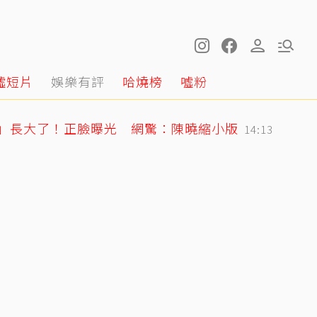
噓短片
娛樂有評
哈燒榜
噓粉
星」長大了！正臉曝光 網驚：陳曉縮小版
14:13