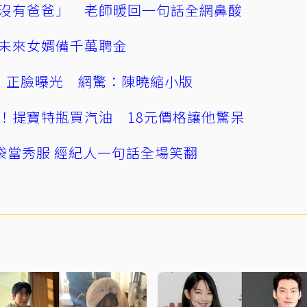
沒有爸爸」 老師暖回一句話全網鼻酸
未來女婿備千萬聘金
」正臉曝光 網驚：陳曉縮小版
！提寶特瓶買汽油 18元價格讓他驚呆
袋當秀服 經紀人一句話全場笑翻