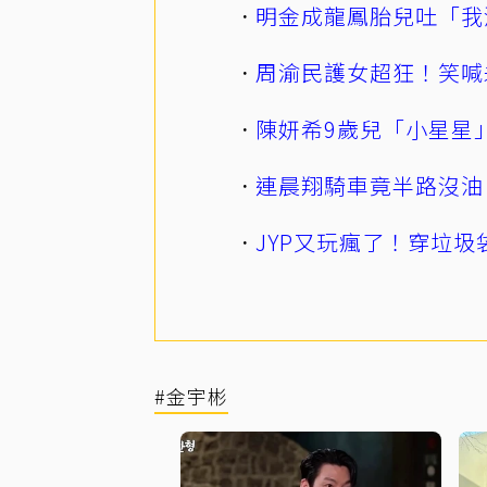
明金成龍鳳胎兒吐「我
周渝民護女超狂！笑喊
陳妍希9歲兒「小星星
連晨翔騎車竟半路沒油
JYP又玩瘋了！穿垃圾
#金宇彬