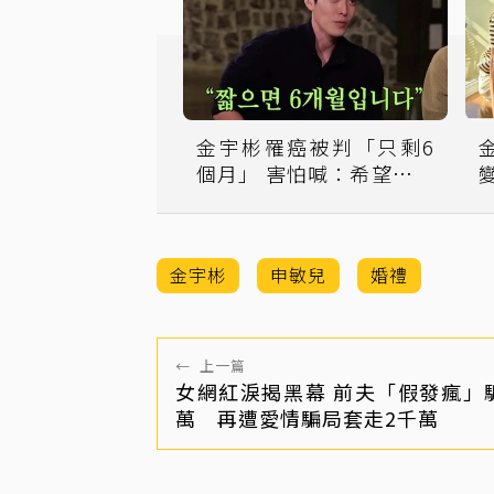
金宇彬罹癌被判「只剩6
個月」 害怕喊：希望只是
夢
金宇彬
申敏兒
婚禮
←
上一篇
女網紅淚揭黑幕 前夫「假發瘋」
萬 再遭愛情騙局套走2千萬