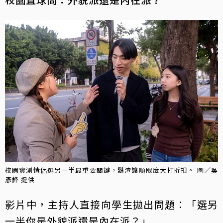
校園實測情侶選另一半最重要關鍵，鬍渣讓順眼度大打折扣。 圖／吳
彥鋒 提供
影片中，主持人直接向學生拋出問題：「選另
一半你是外貌派還是內在派？」