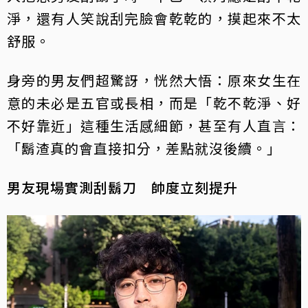
淨，還有人笑說刮完臉會乾乾的，摸起來不太
舒服。
身旁的男友們超驚訝，恍然大悟：原來女生在
意的未必是五官或長相，而是「乾不乾淨、好
不好靠近」這種生活感細節，甚至有人直言：
「鬍渣真的會直接扣分，差點就沒後續。」
男友現場實測刮鬍刀 帥度立刻提升