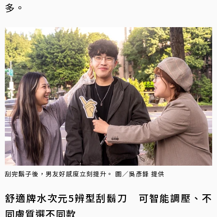
多。
刮完鬍子後，男友好感度立刻提升。 圖／吳彥鋒 提供
舒適牌水次元5辨型刮鬍刀 可智能調壓、不
同膚質選不同款