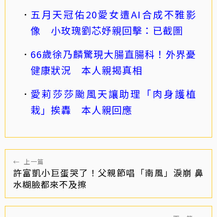
五月天冠佑20愛女遭AI合成不雅影
像 小玫瑰劉芯妤親回擊：已截圖
66歲徐乃麟驚現大腸直腸科！外界憂
健康狀況 本人親揭真相
愛莉莎莎颱風天讓助理「肉身護植
栽」挨轟 本人親回應
←
上一篇
許富凱小巨蛋哭了！父親節唱「南風」淚崩 鼻
水糊臉都來不及擦