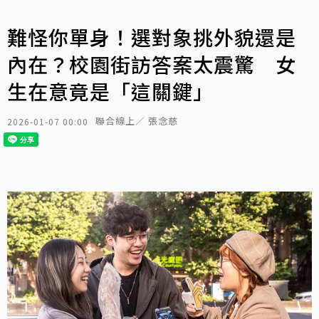
難怪你單身！選對象挑外貌還是
內在？校園街訪答案太震驚 女
生在意竟是「這關鍵」
聯合線上／ 張念慈
2026-01-07 00:00