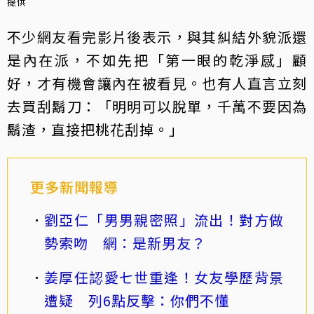
提供
不少網友看完影片後表示，與其糾結外貌派還
是內在派，不如先把「第一眼的乾淨感」顧
好，才有機會讓內在被看見。也有人直言立刻
去買刮鬍刀：「明明可以脫單，千萬不要因為
鬍渣，直接把桃花刮掉。」
更多新聞報導
劉亞仁「男男親密照」流出！對方做
勢索吻 網：是新男友？
姜厚任認愛七世重逢！女友學歷背景
遭疑 列6點反擊：你們不懂