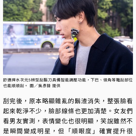
舒適牌水次元5辨型刮鬍刀具備智能調壓功能，下巴、領角等難刮部位
也能順順刮。 圖／吳彥鋒 提供
刮完後，原本略顯雜亂的鬍渣消失，整張臉看
起來乾淨不少，臉部線條也更加清楚。女友們
看男友實測，表情變化也很明顯，笑說雖然不
是瞬間變成明星，但「順眼度」確實提升很