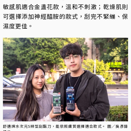
敏感肌適合金盞花款，溫和不刺激；乾燥肌則
可選擇添加神經醯胺的款式，刮完不緊繃、保
濕度更佳。
舒適牌水次元5辨型刮鬍刀，能依照膚質選擇適合款式。 圖／吳彥鋒