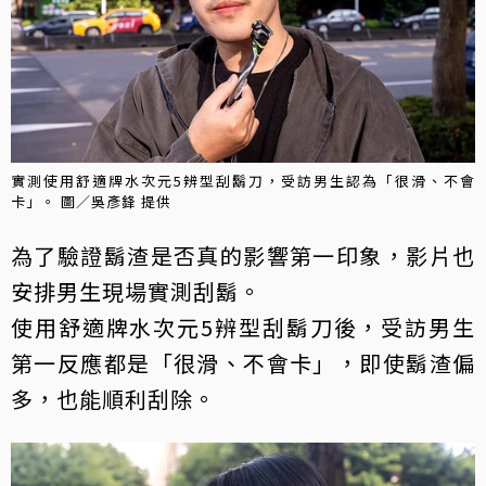
實測使用舒適牌水次元5辨型刮鬍刀，受訪男生認為「很滑、不會
卡」。 圖／吳彥鋒 提供
為了驗證鬍渣是否真的影響第一印象，影片也
安排男生現場實測刮鬍。
使用舒適牌水次元5辨型刮鬍刀後，受訪男生
第一反應都是「很滑、不會卡」，即使鬍渣偏
多，也能順利刮除。