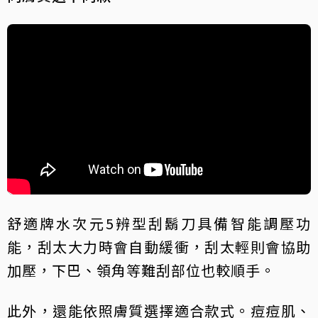
舒適牌水次元5辨型刮鬍刀具備智能調壓功
能，刮太大力時會自動緩衝，刮太輕則會協助
加壓，下巴、領角等難刮部位也較順手。
此外，還能依照膚質選擇適合款式。痘痘肌、