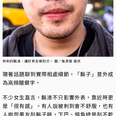
刺刺的鬍渣，讓好男友被扣分。 圖／吳彥鋒 提供
隨著話題聊到實際相處細節，「鬍子」意外成
為高頻關鍵字。
不少女生直言，鬍渣不只影響外表，靠近時更
是「很有感」。有人說被刺到會不舒服，也有
人抱怨男友刮鬍子時，下巴、領角總是刮不乾