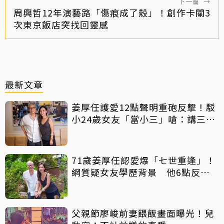
下一篇
→
周興哲12年演藝路「傷痕成了殼」！創作卡關3
次東京飯店突找回靈感
最新文章
姜厚任護愛12點聲明重砲反擊！駁
小24歲女友「當小三」嗆：講三
小？
71歲姜厚任認愛爆「七世重逢」！
網質疑女友學歷背景 他6點反
擊：你們不懂
父親節廖峻前妻餵飯畫面曝光！兒