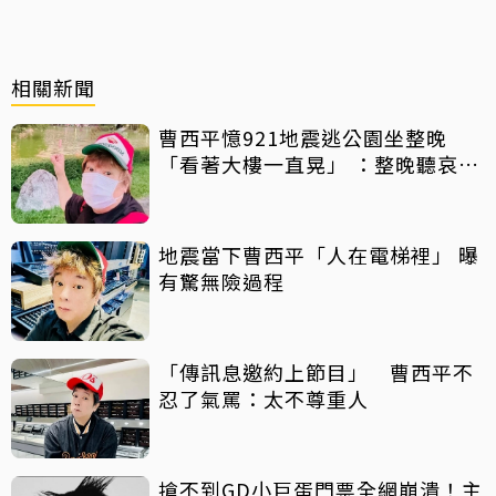
相關新聞
曹西平憶921地震逃公園坐整晚
「看著大樓一直晃」 ：整晚聽哀嚎
聲
地震當下曹西平「人在電梯裡」 曝
有驚無險過程
「傳訊息邀約上節目」 曹西平不
忍了氣罵：太不尊重人
搶不到GD小巨蛋門票全網崩潰！主