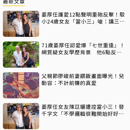
最新文章
姜厚任護愛12點聲明重砲反擊！駁
小24歲女友「當小三」嗆：講三
小？
71歲姜厚任認愛爆「七世重逢」！
網質疑女友學歷背景 他6點反
擊：你們不懂
父親節廖峻前妻餵飯畫面曝光！兒
動容：不計前嫌的真愛
姜厚任女友陳苡孋遭控當小三！發
千字文「不學邏輯很難開始好好
活」