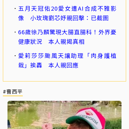
五月天冠佑20愛女遭AI合成不雅影
像 小玫瑰劉芯妤親回擊：已截圖
66歲徐乃麟驚現大腸直腸科！外界憂
健康狀況 本人親揭真相
愛莉莎莎颱風天讓助理「肉身護植
栽」挨轟 本人親回應
#曹西平