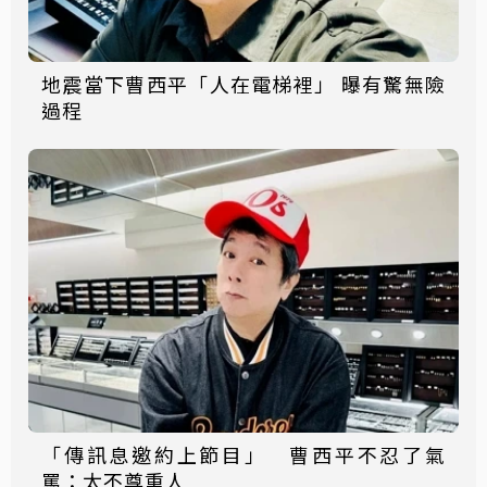
地震當下曹西平「人在電梯裡」 曝有驚無險
過程
「傳訊息邀約上節目」 曹西平不忍了氣
罵：太不尊重人