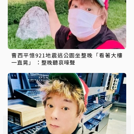
曹西平憶921地震逃公園坐整晚「看著大樓
一直晃」 ：整晚聽哀嚎聲