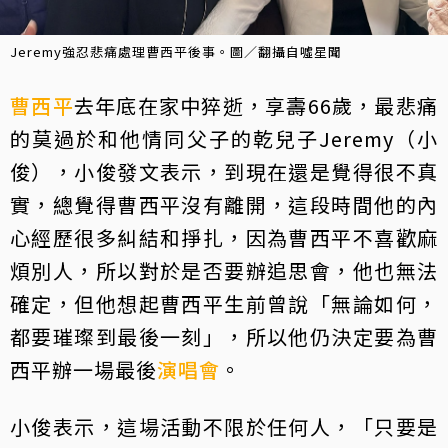
Jeremy強忍悲痛處理曹西平後事。圖／翻攝自噓星聞
曹西平
去年底在家中猝逝，享壽66歲，最悲痛
的莫過於和他情同父子的乾兒子Jeremy（小
俊），小俊發文表示，到現在還是覺得很不真
實，總覺得曹西平沒有離開，這段時間他的內
心經歷很多糾結和掙扎，因為曹西平不喜歡麻
煩別人，所以對於是否要辦追思會，他也無法
確定，但他想起曹西平生前曾說「無論如何，
都要璀璨到最後一刻」，所以他仍決定要為曹
西平辦一場最後
演唱會
。
小俊表示，這場活動不限於任何人，「只要是