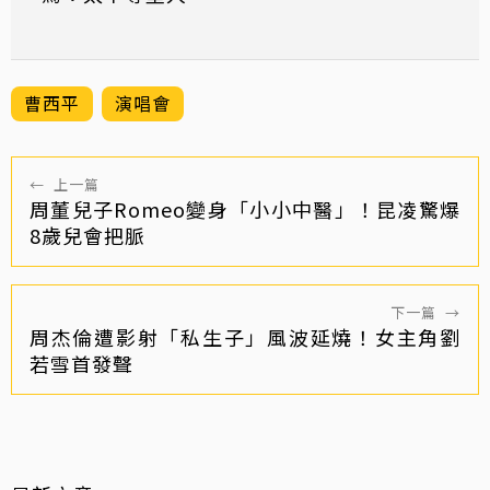
曹西平
演唱會
←
上一篇
周董兒子Romeo變身「小小中醫」！昆凌驚爆
8歲兒會把脈
下一篇
→
周杰倫遭影射「私生子」風波延燒！女主角劉
若雪首發聲