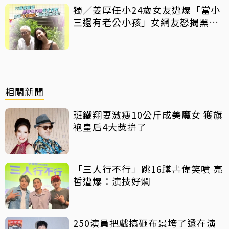
獨／姜厚任小24歲女友遭爆「當小
三還有老公小孩」女網友怒揭黑歷
史
相關新聞
班鐵翔妻激瘦10公斤成美魔女 獲旗
袍皇后4大獎拚了
「三人行不行」跳16蹲書偉笑噴 亮
哲遭爆：演技好爛
250演員把戲搞砸布景垮了還在演