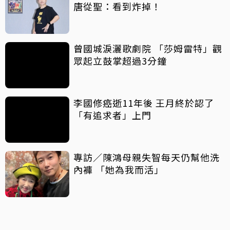
唐從聖：看到炸掉！
曾國城淚灑歌劇院 「莎姆雷特」觀
眾起立鼓掌超過3分鐘
李國修癌逝11年後 王月終於認了
「有追求者」上門
專訪／陳鴻母親失智每天仍幫他洗
內褲 「她為我而活」