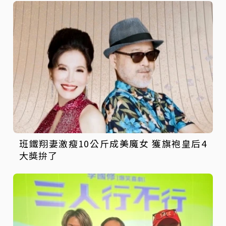
班鐵翔妻激瘦10公斤成美魔女 獲旗袍皇后4
大獎拚了