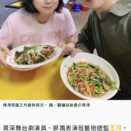
陳鴻透露王月最新病況。 圖／翻攝自臉書＠陳鴻
資深舞台劇演員、屏風表演班藝術總監
王月
，