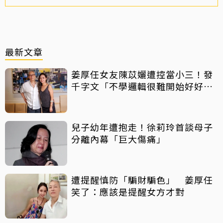
最新文章
姜厚任女友陳苡孋遭控當小三！發
千字文「不學邏輯很難開始好好
活」
兒子幼年遭抱走！徐莉玲首談母子
分離內幕「巨大傷痛」
遭提醒慎防「騙財騙色」 姜厚任
笑了：應該是提醒女方才對