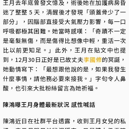
王月去年底曾發文憶及，術後她在加護病房昏
迷了整整 5 天，清醒後才發現「頭蓋骨少了一
部分」，因腦部直接受大氣壓力影響，每一口
呼吸都極其困難。她當時感嘆：「奇蹟不一定
是毫髮無傷，而是傷得比想像中輕，重活一次
比以前更知足。」此外，王月在貼文中也提
到，12月30日正好是已故丈夫
李國修
的冥誕，
她動情寫下：「最想跟他說的是，如果我發生
什麼事情，請他務必要來接我。」字句令人鼻
酸，也引來大批粉絲留言為她祈福。
陳鴻曝王月身體最新狀況 感性喊話
陳鴻近日在社群平台透露，收到王月女兒的私