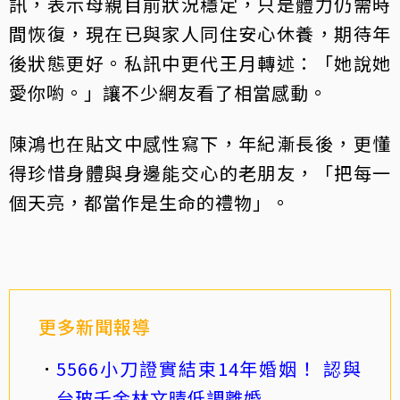
訊，表示母親目前狀況穩定，只是體力仍需時
間恢復，現在已與家人同住安心休養，期待年
後狀態更好。私訊中更代王月轉述：「她說她
愛你喲。」讓不少網友看了相當感動。
陳鴻也在貼文中感性寫下，年紀漸長後，更懂
得珍惜身體與身邊能交心的老朋友，「把每一
個天亮，都當作是生命的禮物」。
更多新聞報導
5566小刀證實結束14年婚姻！ 認與
台玻千金林文晴低調離婚