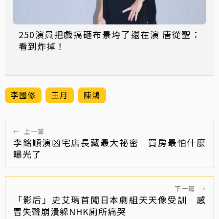
250演員把戲搞砸布景垮了還在演 唐從聖：
看到炸掉！
李國修
王月
陳鴻
←
上一篇
李銘順演凶宅店長藏最大祕密 買房最怕什麼
曝光了
下一篇
→
「影后」史艾瑪首闖日本劇組天天像受訓 感
冒失聲崩潰躲NHK廁所痛哭