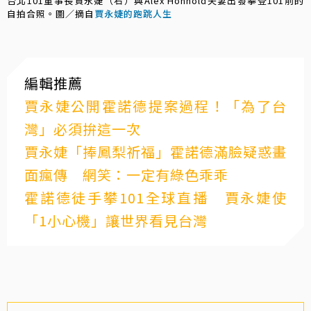
台北101董事長賈永婕（右）與Alex Honnold夫妻出發攀登101前的
自拍合照。圖／摘自
賈永婕的跑跳人生
編輯推薦
賈永婕公開霍諾德提案過程！「為了台
灣」必須拚這一次
賈永婕「捧鳳梨祈福」霍諾德滿臉疑惑畫
面瘋傳 網笑：一定有綠色乖乖
霍諾德徒手攀101全球直播 賈永婕使
「1小心機」讓世界看見台灣