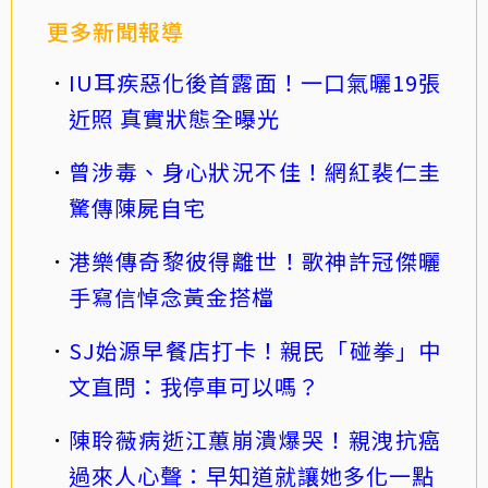
更多新聞報導
IU耳疾惡化後首露面！一口氣曬19張
近照 真實狀態全曝光
曾涉毒、身心狀況不佳！網紅裴仁圭
驚傳陳屍自宅
港樂傳奇黎彼得離世！歌神許冠傑曬
手寫信悼念黃金搭檔
SJ始源早餐店打卡！親民「碰拳」中
文直問：我停車可以嗎？
陳聆薇病逝江蕙崩潰爆哭！親洩抗癌
過來人心聲：早知道就讓她多化一點