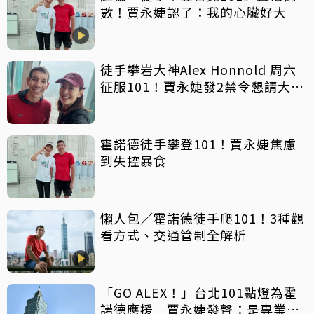
數！賈永婕認了：我的心臟好大
徒手攀岩大神Alex Honnold 周六
征服101！賈永婕發2禁令懇請大眾
配合
霍諾德徒手攀登101！賈永婕焦慮
到失控暴食
懶人包／霍諾德徒手爬101！3種觀
看方式、交通管制全解析
「GO ALEX！」台北101點燈為霍
諾德應援 賈永婕發聲：是專業而