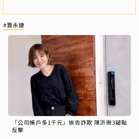
#賈永婕
「公司帳戶多1千元」挨告詐欺 陳沂揪3疑點
反擊