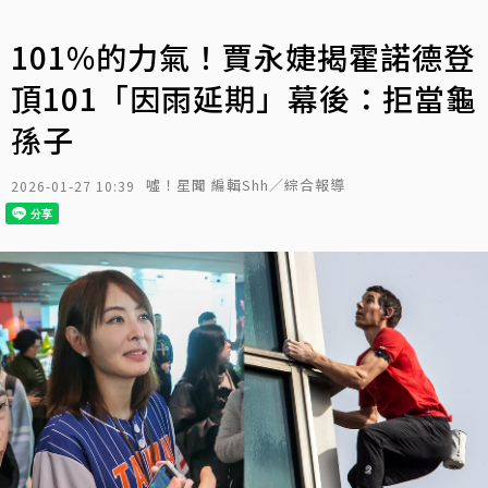
101%的力氣！賈永婕揭霍諾德登
頂101「因雨延期」幕後：拒當龜
孫子
噓！星聞 編輯Shh／綜合報導
2026-01-27 10:39