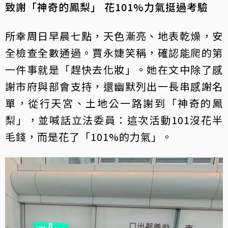
致謝「神奇的鳳梨」 花101%力氣挺過考驗
所幸周日早晨七點，天色漸亮、地表乾燥，安
全檢查全數通過。賈永婕笑稱，確認能爬的第
一件事就是「趕快去化妝」。她在文中除了感
謝市府與部會支持，還幽默列出一長串感謝名
單，從行天宮、土地公一路謝到「神奇的鳳
梨」，並喊話立法委員：這次活動101沒花半
毛錢，而是花了「101%的力氣」。