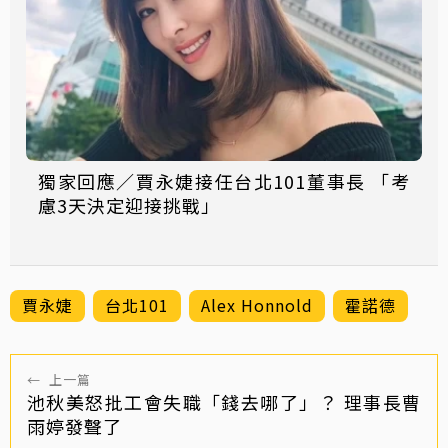
獨家回應／賈永婕接任台北101董事長 「考
慮3天決定迎接挑戰」
賈永婕
台北101
Alex Honnold
霍諾德
←
上一篇
池秋美怒批工會失職「錢去哪了」？ 理事長曹
雨婷發聲了