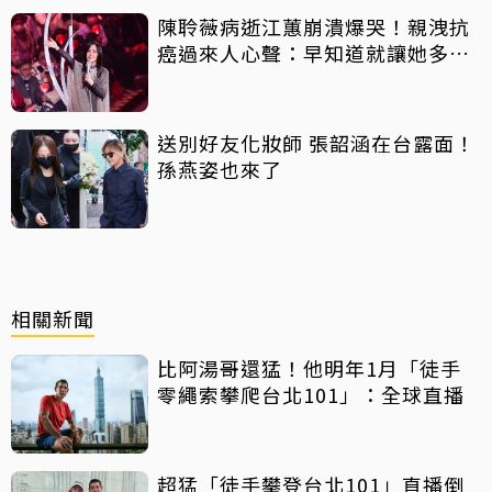
陳聆薇病逝江蕙崩潰爆哭！親洩抗
癌過來人心聲：早知道就讓她多化
一點
送別好友化妝師 張韶涵在台露面！
孫燕姿也來了
相關新聞
比阿湯哥還猛！他明年1月「徒手
零繩索攀爬台北101」：全球直播
超猛「徒手攀登台北101」直播倒