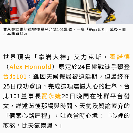
賈永婕談霍諾德完整攀登台北101壯舉，一度「遇雨延期」幕後。圖
／本報資料照
世界頂尖「攀岩大神」艾力克斯·
霍諾德
（
Alex Honnold
）原定於24日挑戰徒手攀登
台北101
，雖因天候攪局被迫延期，但最終在
25日成功登頂，完成這項震撼人心的壯舉。台
北101董事長
賈永婕
26日晚間在社群平台發
文，詳述背後那場與時間、天氣及輿論博弈的
「備案心路歷程」，吐露當時心境：「心裡的
煎熬，比天氣還濕。」