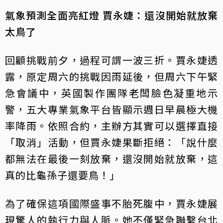
氣象預測全面亮紅燈 賈永婕：還沒開始就放棄
太鳥了
回顧挑戰前夕，過程可謂一波三折。賈永婕透
露，原定周六的挑戰因雨延後，但周六下午緊
急會議中，英國製作團隊老闆臉色凝重地示
警，五大專業氣象平台皆顯示週日早晨極大機
率降雨。依照合約，主辦方其實可以選擇直接
「取消」活動，但賈永婕果斷拒絕：「說什麼
都無法在最後一刻放棄，還沒開始就放棄，這
真的比龜孫子還要鳥！」
為了確保這項國際盛事不胎死腹中，賈永婕展
現驚人的執行力與人脈。她不僅緊急聯繫台北