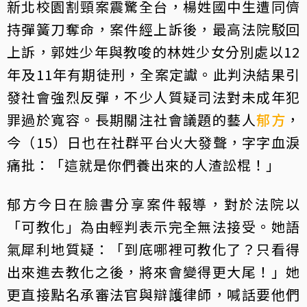
新北校園割頸案震驚全台，楊姓國中生遭同儕
持彈簧刀奪命，案件經上訴後，最高法院駁回
上訴，郭姓少年與教唆的林姓少女分別處以12
年及11年有期徒刑，全案定讞。此判決結果引
發社會強烈反彈，不少人質疑司法對未成年犯
罪過於寬容。長期關注社會議題的藝人
郁方
，
今（15）日也在社群平台火大發聲，字字血淚
痛批：「這就是你們養出來的人渣訟棍！」
郁方今日在臉書分享案件報導，對於法院以
「可教化」為由輕判表示完全無法接受。她語
氣犀利地質疑：「到底哪裡可教化了？只看得
出來進去教化之後，將來會變得更大尾！」她
更直接點名承審法官與辯護律師，喊話要他們