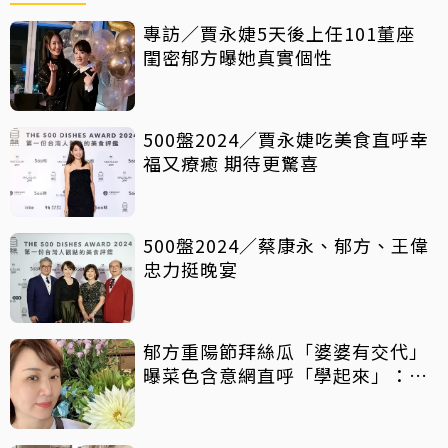
專訪／賈永婕5天後上任101董座
閨密郁方曝她真實個性
500盤2024／賈永婕吃美食直呼幸
福又療癒 期待更驚喜
500盤2024／蔡康永、郁方、王偉
忠力挺晚宴
郁方重陽節拜絲瓜「婆婆有交代」
曝菜色含意網直呼「學起來」：要
拜一整桌