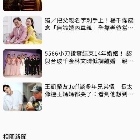
獨／把父親名字刺手上！楊千霈感
念「無論婚內單親」全靠老爸當後
盾
5566小刀證實結束14年婚姻！ 認
與台玻千金林文晴低調離婚 親發
聲：分開一段時間
王凱摯友Jeff談多年兄弟情 長太
像連王媽媽都哭了：看到他想到兒
子
相關新聞