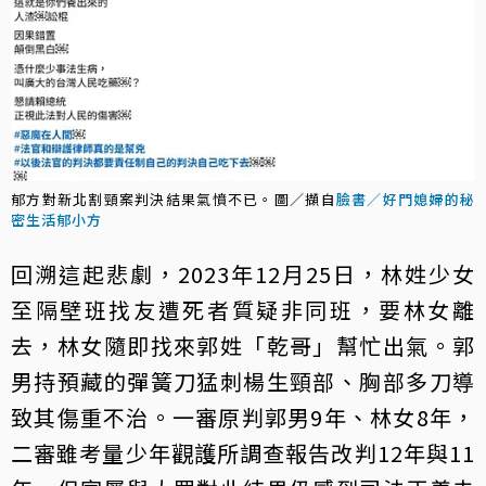
郁方對新北割頸案判決結果氣憤不已。圖／擷自
臉書／好門媳婦的秘
密生活郁小方
回溯這起悲劇，2023年12月25日，林姓少女
至隔壁班找友遭死者質疑非同班，要林女離
去，林女隨即找來郭姓「乾哥」幫忙出氣。郭
男持預藏的彈簧刀猛刺楊生頸部、胸部多刀導
致其傷重不治。一審原判郭男9年、林女8年，
二審雖考量少年觀護所調查報告改判12年與11