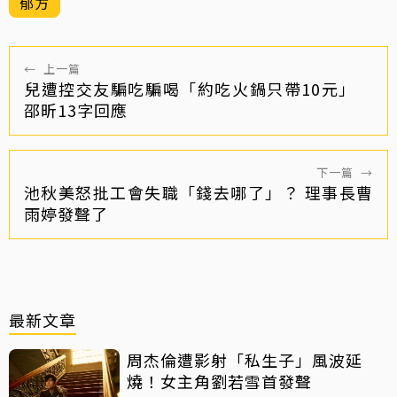
郁方
←
上一篇
兒遭控交友騙吃騙喝「約吃火鍋只帶10元」
邵昕13字回應
下一篇
→
池秋美怒批工會失職「錢去哪了」？ 理事長曹
雨婷發聲了
最新文章
周杰倫遭影射「私生子」風波延
燒！女主角劉若雪首發聲