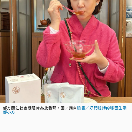
郁方關注社會議題常為此發聲。圖／擷自
臉書／好門媳婦的秘密生活
郁小方