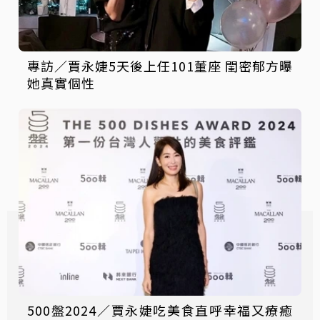
專訪／賈永婕5天後上任101董座 閨密郁方曝
她真實個性
500盤2024／賈永婕吃美食直呼幸福又療癒