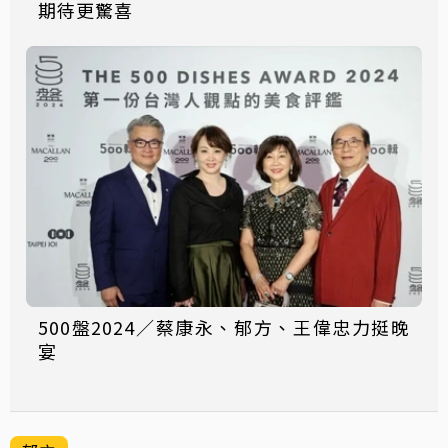
期待更驚喜
500盤2024／蔡康永、郁方、王偉忠力挺晚
宴