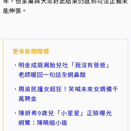
年，但家屬與大眾對此結果仍感到司法正義未
能伸張。
更多新聞報導
明金成龍鳳胎兒吐「我沒有爸爸」
老師暖回一句話全網鼻酸
周渝民護女超狂！笑喊未來女婿備千
萬聘金
陳妍希9歲兒「小星星」正臉曝光
網驚：陳曉縮小版