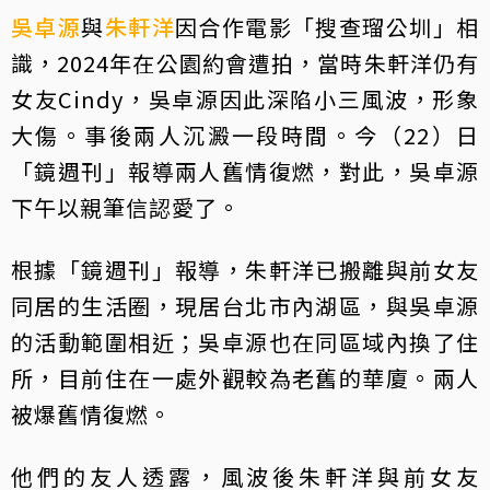
吳卓源
與
朱軒洋
因合作電影「搜查瑠公圳」相
識，2024年在公園約會遭拍，當時朱軒洋仍有
女友Cindy，吳卓源因此深陷小三風波，形象
大傷。事後兩人沉澱一段時間。今（22）日
「鏡週刊」報導兩人舊情復燃，對此，吳卓源
下午以親筆信認愛了。
根據「鏡週刊」報導，朱軒洋已搬離與前女友
同居的生活圈，現居台北市內湖區，與吳卓源
的活動範圍相近；吳卓源也在同區域內換了住
所，目前住在一處外觀較為老舊的華廈。兩人
被爆舊情復燃。
他們的友人透露，風波後朱軒洋與前女友