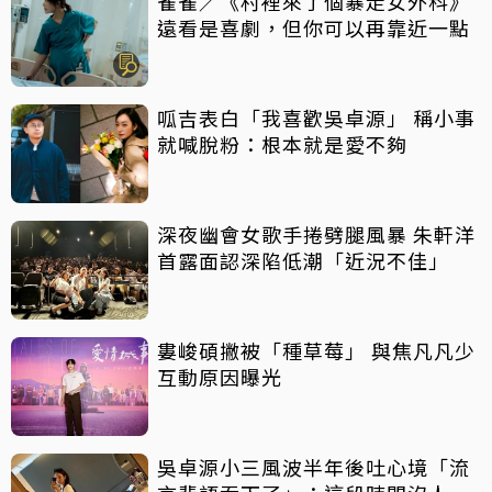
雀雀／《村裡來了個暴走女外科》
遠看是喜劇，但你可以再靠近一點
呱吉表白「我喜歡吳卓源」 稱小事
就喊脫粉：根本就是愛不夠
深夜幽會女歌手捲劈腿風暴 朱軒洋
首露面認深陷低潮「近況不佳」
婁峻碩撇被「種草莓」 與焦凡凡少
互動原因曝光
吳卓源小三風波半年後吐心境「流