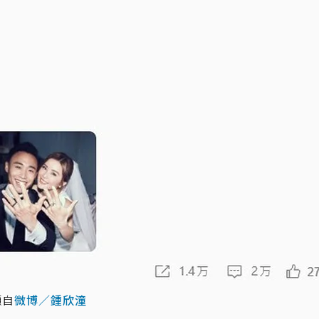
擷自
微博／鍾欣潼