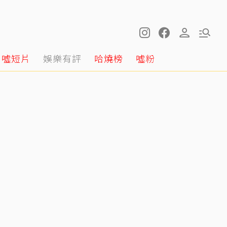
噓短片
娛樂有評
哈燒榜
噓粉