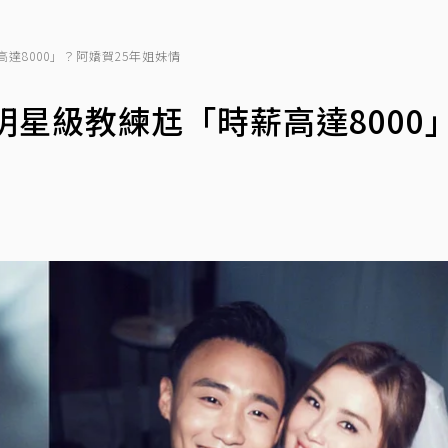
達8000」？阿嬌賀25年姐妹情
明星級教練尪「時薪高達8000