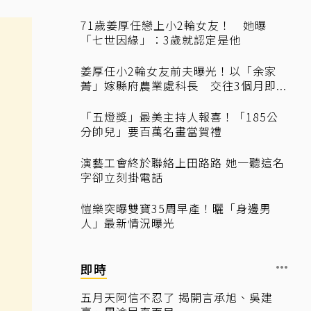
71歲姜厚任戀上小2輪女友！ 她曝
「七世因緣」：3歲就認定是他
姜厚任小2輪女友前夫曝光！以「余家
菁」嫁縣府農業處科長 交往3個月即...
「五燈獎」最美主持人報喜！「185公
分帥兒」要百萬名畫當賀禮
演藝工會終於聯絡上田路路 她一聽這名
字卻立刻掛電話
愷樂突曝雙寶35周早產！曬「身邊男
人」最新情況曝光
即時
五月天阿信不忍了 揭開言承旭、吳建