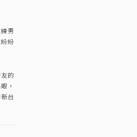
教練男
友紛紛
好友的
亮眼，
約新台