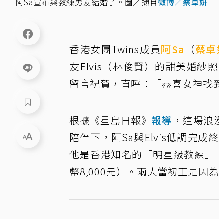
阿Sa宣布與教練男友結婚了。圖／擷自
微博／蔡卓妍
香港女團Twins成員
阿Sa
（
蔡卓
友Elvis（林俊賢）的甜美婚
留言祝賀，直呼：「恭喜女神找
根據《星島日報》
報導
，這場浪
陪伴下，阿Sa與Elvis低調完
他是香港知名的「明星級教練」，
幣8,000元）。兩人當初正是