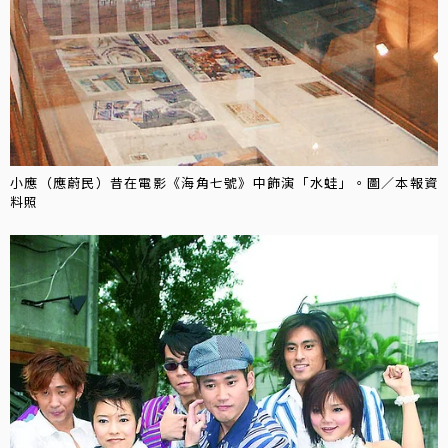
小應（應蔚民）昔在電影《海角七號》中飾演「水蛙」。圖／本報資
料照