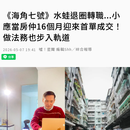
《海角七號》水蛙退圈轉職...小
應當房仲16個月迎來首單成交！
做法務也步入軌道
噓！星聞 編輯Shh／綜合報導
2026-05-07 19:41