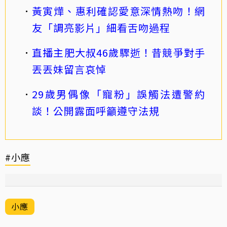
黃寅燁、惠利確認愛意深情熱吻！網
友「調亮影片」細看舌吻過程
直播主肥大叔46歲驟逝！昔競爭對手
丟丟妹留言哀悼
29歲男偶像「寵粉」誤觸法遭警約
談！公開露面呼籲遵守法規
#小應
小應