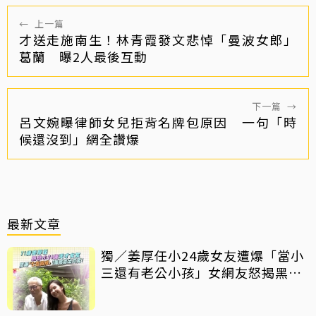
←
上一篇
才送走施南生！林青霞發文悲悼「曼波女郎」
葛蘭 曝2人最後互動
下一篇
→
呂文婉曝律師女兒拒背名牌包原因 一句「時
候還沒到」網全讚爆
最新文章
獨／姜厚任小24歲女友遭爆「當小
三還有老公小孩」女網友怒揭黑歷
史