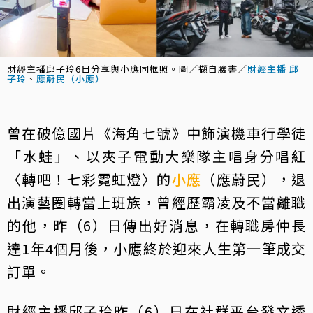
財經主播邱子玲6日分享與小應同框照。圖／擷自臉書／
財經主播 邱
子玲
、
應蔚民（小應）
曾在破億國片《海角七號》中飾演機車行學徒
「水蛙」、以夾子電動大樂隊主唱身分唱紅
〈轉吧！七彩霓虹燈〉的
小應
（應蔚民），退
出演藝圈轉當上班族，曾經歷霸凌及不當離職
的他，昨（6）日傳出好消息，在轉職房仲長
達1年4個月後，小應終於迎來人生第一筆成交
訂單。
財經主播邱子玲昨（6）日在社群平台發文透