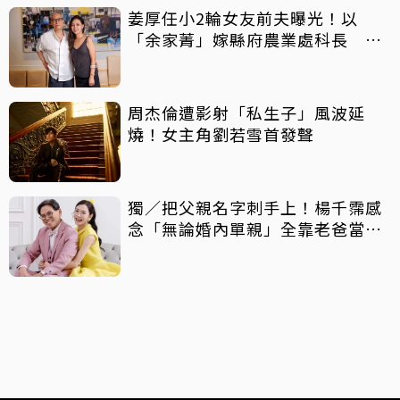
姜厚任小2輪女友前夫曝光！以
「余家菁」嫁縣府農業處科長 交
往3個月即閃婚
周杰倫遭影射「私生子」風波延
燒！女主角劉若雪首發聲
獨／把父親名字刺手上！楊千霈感
念「無論婚內單親」全靠老爸當後
盾