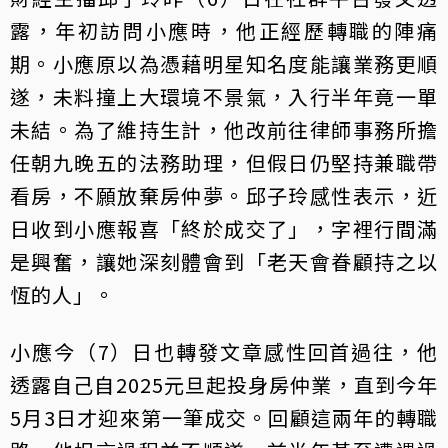
露，年初訪問小應時，他正經歷轉職的陣痛
期。小應原以為憑藉明星知名度能讓業務更順
遂，未料撞上大環境不景氣，入行半年竟一單
未結。為了維持生計，他改前往律師事務所擔
任朝九晚五的法務助理，但假日仍堅持兼職帶
看房，不願放棄房仲夢。邱子玲感性表示，近
日收到小應報喜「終於成交了」，字裡行間滿
是興奮，讓她深刻體會到「老天會眷顧持之以
恆的人」。
小應今（7）日也轉發文章感性回首過往，他
透露自己自2025元旦起投身房仲業，直到今年
5月3日才迎來第一筆成交。回顧這兩年的轉職