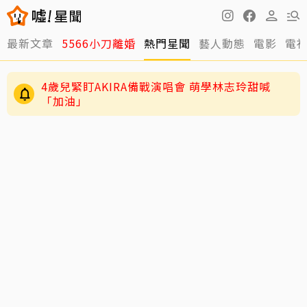
最新文章
5566小刀離婚
熱門星聞
藝人動態
電影
電
29歲男偶像「寵粉」誤觸法遭警約談！公開露面
呼籲遵守法規