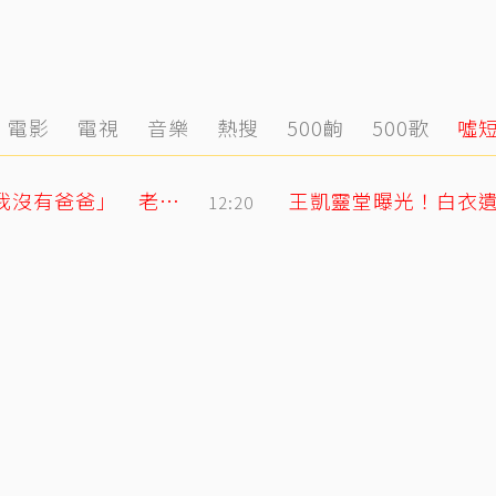
電影
電視
音樂
熱搜
500齣
500歌
噓
明金成走後第4個父親節！龍鳳胎兒吐「我沒有爸爸」 老師暖回一句話全網鼻酸
王凱靈堂曝光！白衣遺
12:20