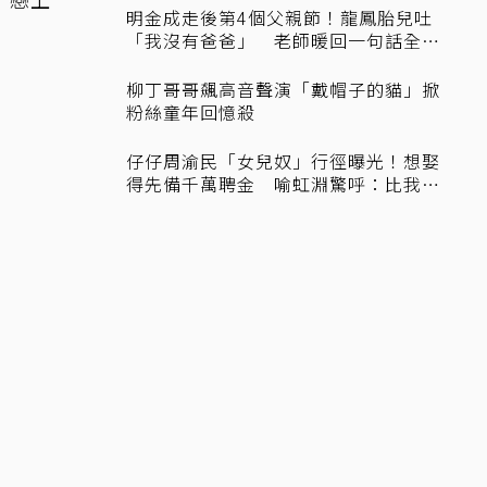
明金成走後第4個父親節！龍鳳胎兒吐
「我沒有爸爸」 老師暖回一句話全
網...
柳丁哥哥飆高音聲演「戴帽子的貓」掀
粉絲童年回憶殺
仔仔周渝民「女兒奴」行徑曝光！想娶
得先備千萬聘金 喻虹淵驚呼：比我
爸...