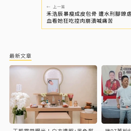
←
上一篇
禾浩辰暴瘦成皮包骨 遭水刑腳鐐
血看她狂吃控肉崩潰喊痛苦
最新文章
王凱靈堂曝光！白衣遺照+黑色郵
擁97萬粉