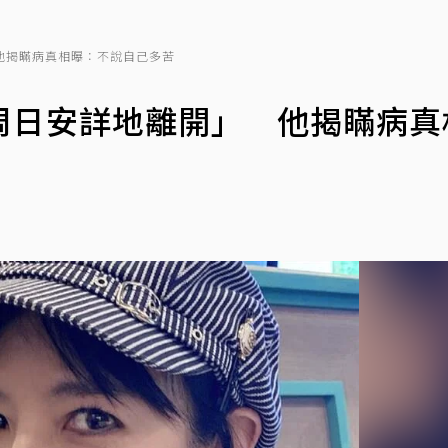
他揭瞞病真相曝：不說自己多苦
周日安詳地離開」 他揭瞞病真