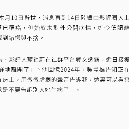
本月10日辭世，消息直到14日陸續由影評圈人
年便已罹癌，但始終未對外公開病情，如今低調
感到錯愕與不捨。
長、影評人藍祖蔚在社群平台發文透露，近日接
詳地離開了」。他回憶2024年，吳孟樵告知正
在床上，用微微虛弱的聲音告訴我，這裏可以看
求是不要告訴別人她生病了」。