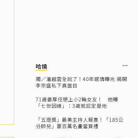
哈燒
獨／潘越雲全說了！40年感情曝光 揭開
李宗盛私下真面目
71歲姜厚任戀上小2輪女友！ 她曝
「七世因緣」：3歲就認定是他
「五燈獎」最美主持人報喜！「185公
分帥兒」要百萬名畫當賀禮