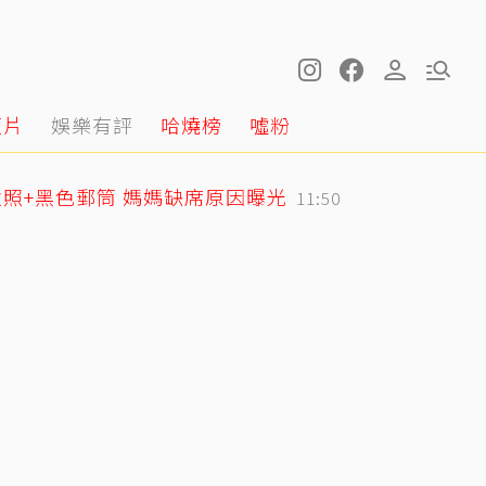
短片
娛樂有評
哈燒榜
噓粉
照+黑色郵筒 媽媽缺席原因曝光
11:50