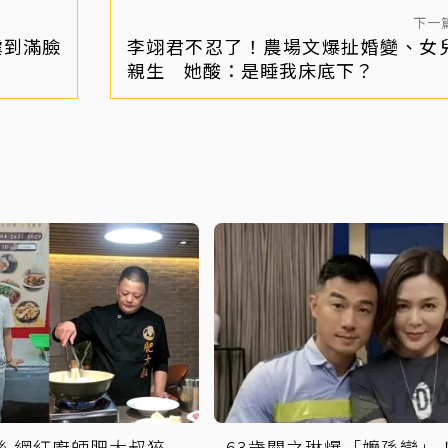
下一
虐到滿臉
李翊君不忍了！農場文爆扯婚變、女
親生 她酸：是睡我床底下？
絲 網紅廚師肥大叔猝
63歲關之琳爆「嬤孫戀」