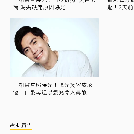
筒 媽媽缺席原因曝光
逝！2天
王凱靈堂照曝光！陽光笑容成永
恆 白髮母送黑髮兒令人鼻酸
贊助廣告