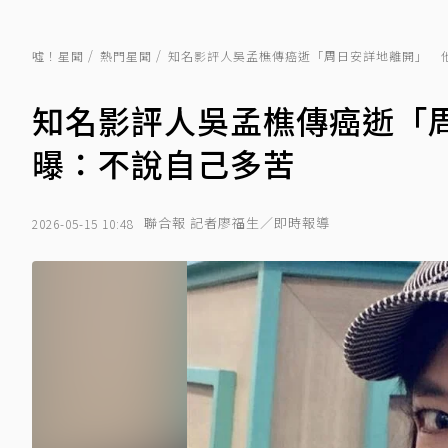
噓！星聞
熱門星聞
知名影評人吳孟樵傳癌逝「周日安詳地離開」 
知名影評人吳孟樵傳癌逝「
曝：不說自己多苦
聯合報 記者廖福生／即時報導
2026-05-15 10:48