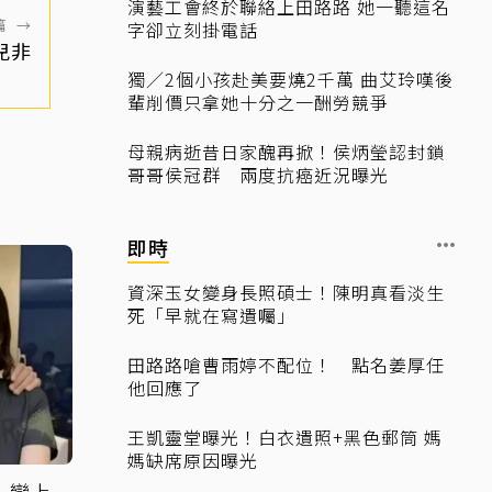
演藝工會終於聯絡上田路路 她一聽這名
篇
→
字卻立刻掛電話
兒非
獨／2個小孩赴美要燒2千萬 曲艾玲嘆後
輩削價只拿她十分之一酬勞競爭
母親病逝昔日家醜再掀！侯炳瑩認封鎖
哥哥侯冠群 兩度抗癌近況曝光
即時
資深玉女變身長照碩士！陳明真看淡生
死「早就在寫遺囑」
田路路嗆曹雨婷不配位！ 點名姜厚任
他回應了
王凱靈堂曝光！白衣遺照+黑色郵筒 媽
媽缺席原因曝光
！戀上