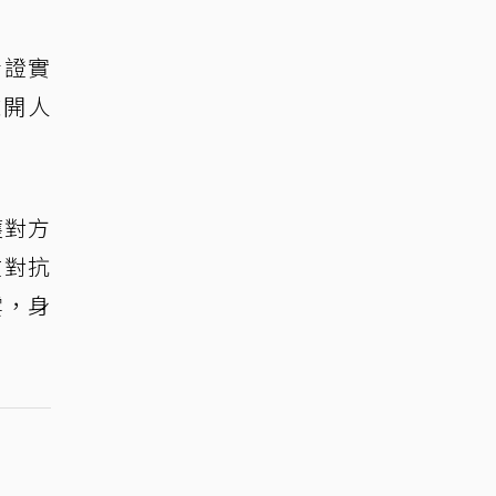
士證實
離開人
獲對方
在對抗
雲，身