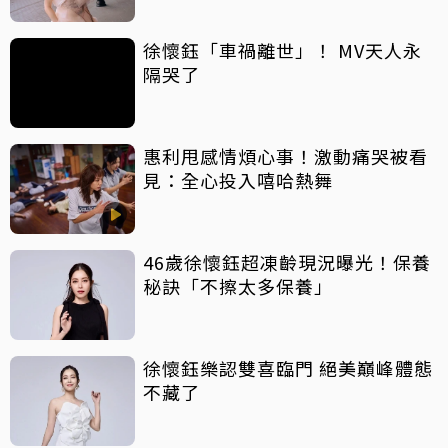
徐懷鈺「車禍離世」！ MV天人永
隔哭了
惠利甩感情煩心事！激動痛哭被看
見：全心投入嘻哈熱舞
46歲徐懷鈺超凍齡現況曝光！保養
秘訣「不擦太多保養」
徐懷鈺樂認雙喜臨門 絕美巔峰體態
不藏了