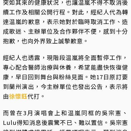
突如其來的健康狀況，也讓温嵐不得不取消後
續工作及相關公開行程。對此，經紀人代為轉
達温嵐的歉意，表示她對於臨時取消工作、造
成歌迷、主辦單位及合作夥伴不便，感到十分
抱歉，也向外界致上誠摯歉意。
經紀人也透露，現階段温嵐將全面暫停工作，
專心配合醫師治療與休養，希望能盡快恢復健
康，早日回到舞台與粉絲見面。她17日原訂要
到蘭州演出，今主辦單位也發出公告，表示將
由
徐懷鈺
代打。
而曾在3月演唱會上和温嵐同框的吳宗憲、
Lulu得知消息後震驚不已、難以置信。吳宗憲