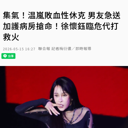
集氣！温嵐敗血性休克 男友急送
加護病房搶命！徐懷鈺臨危代打
救火
聯合報 記者梅衍儂／即時報導
2026-05-15 16:27