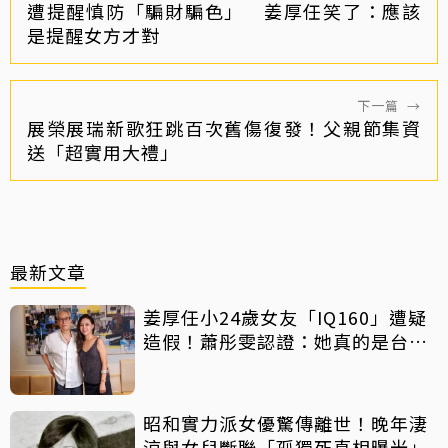
遭提醒慎防「騙財騙色」 姜厚任笑了：應該
是提醒女方才對
下一篇
→
展榮展瑞新歌狂跳百次舊傷復發！父親節集資
送「超實用大禮」
最新文章
姜厚任小24歲女友「IQ160」遭疑
造假！蕭彤雯認證：她真的是台大
畢業
昭和實力派女優驚傳離世！晚年淒
涼與女兒斷聯「孤獨死真相曝光」