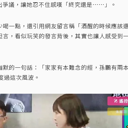
出爭議，讓她忍不住感嘆「終究還是……」。
少喝一點，還引用網友留言稱「酒醒的時候應該
坦言，看似玩笑的發言背後，其實也讓人感受到
幽默的一句話：「家家有本難念的經，孫鵬有兩
度過這次風波。