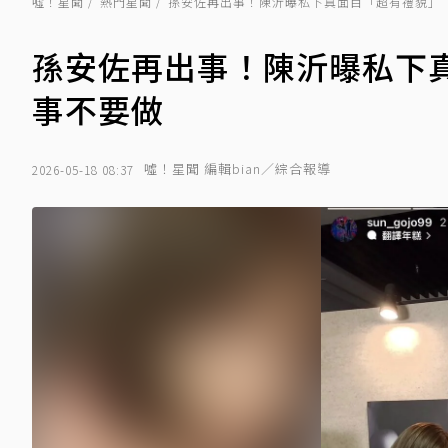
噓！星聞
熱門星聞
孫安佐再出事！陳沂曝私下真面目「超有禮貌」
孫安佐再出事！陳沂曝私下
事不要做
噓！星聞 編輯bian／綜合報導
2026-05-18 08:37