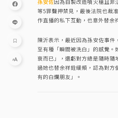
孫安佐
因為自製改造噴火槍且非
等5罪聲押禁見，最後法院也裁
作直播的私下互動，也意外替余
陳沂表示，最近因為孫安佐事件
至有種「瞬間被洗白」的感覺。
衰而已」，還虧對方總是隨時隨
過她也替余祥銓緩頰，認為對方
有的白爛朋友」。