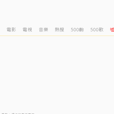
態
電影
電視
音樂
熱搜
500齣
500歌