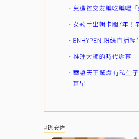
兒遭控交友騙吃騙喝「
女歌手出輯卡關7年！老
ENHYPEN 粉絲直
推理大師的時代謝幕 
華語天王驚爆有私生子
巨星
#孫安佐