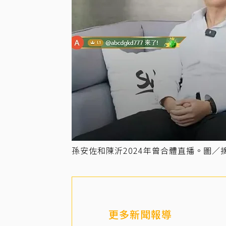
孫安佐和陳沂2024年曾合體直播。圖／摘
更多新聞報導