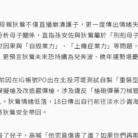
母親狄鶯不僅直播崩潰護子，更一度傳出情緒
分析母子關係，直指孫安佐與狄鶯屬於「刑剋母
世因果與「自毀業力」、「上癮症業力」等問題
，更預言狄鶯未來恐持續為兒奔波、晚年運勢堪
前因在IG帳號PO出在北投河堤測試自製「重裝
模擬槍及改造霰彈槍，涉及違反「槍砲彈藥刀械
見。狄鶯情緒低落，18日傳出自行前往淡水沙崙
將狄鶯安全帶回。
害了兒子，高喊「他究竟傷害了誰？如果你們再