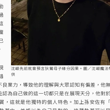
動
過
這
寵
已
。
現
沈嶸先前就曾預言狄鶯母子緣分因果。圖／沈嶸魔法
供
錯
不良業力，導致他的理解與大眾認知有偏差，他
佐認為自己做的這一切都只是在展現天分，他對
賞，這就是他獨特的個人特色。加上孫安佐有