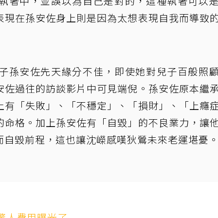
執著中，並誤以為自己是對的，這種執著可以
表現在孫安佐身上則是因為太想表現自我而導致
子孫安佐先天緣分不佳，即使她對兒子百般照
安佐過往的訪談影片中可見端倪。孫安佐原本繼
上有「失敗」、「不穩定」、「損財」、「上癮
的命格。加上孫安佐有「自毀」的不良業力，讓
而自毀前程，這也讓沈嶸感嘆狄鶯未來老運堪憂
驚人費用曝光了