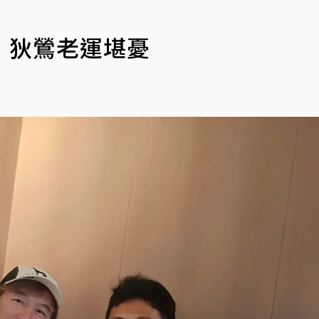
：狄鶯老運堪憂