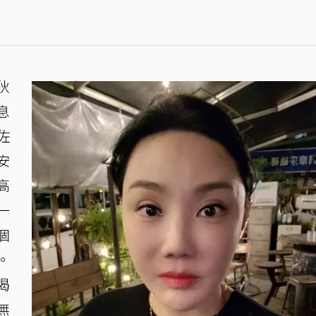
狄
息
佐
安
高
一
個
。
渴
無