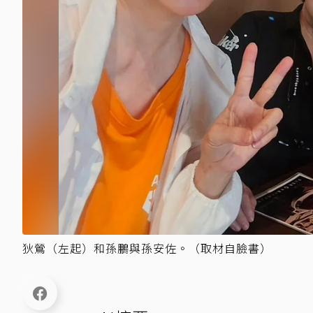
狄鶯（左起）和孫鵬與孫安佐。（取材自臉書）