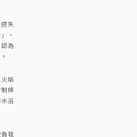
失控失
子」、
，認為
憂。
型火焰
管制條
海水浴
欺負我