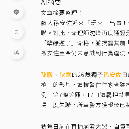
AI摘要
文章摘要整理：
藝人孫安佐近來「玩火」出事！
聯。對此，命理師沈嶸再度通靈
「孽緣逆子」命格，並揭露其前
孫安佐至今仍未意識到行為違法
孫鵬
、
狄鶯
的26歲獨子
孫安佐
日
槍」的影片，遭檢警在住家查獲
例」第7條等罪，17日遭羈押禁
場一度失聯，所幸警方獲報後已
狄鶯日前在直播崩潰大哭、自責