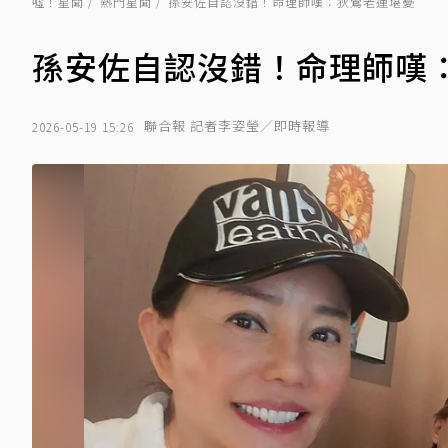
噓！星聞
熱門星聞
孫安佐自認沒錯！命理師嘆：狄鶯老運堪憂
孫安佐自認沒錯！命理師嘆
聯合報 記者李姿瑩／即時報導
2026-05-19 15:26