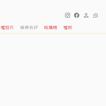
噓短片
娛樂有評
哈燒榜
噓粉