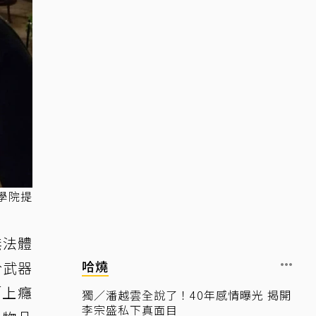
學院提
無法體
哈燒
於武器
「上癮
獨／潘越雲全說了！40年感情曝光 揭開
李宗盛私下真面目