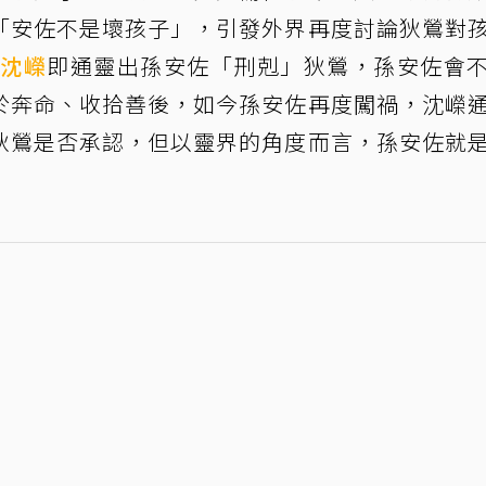
「安佐不是壞孩子」，引發外界再度討論狄鶯對
師
沈嶸
即通靈出孫安佐「刑剋」狄鶯，孫安佐會
於奔命、收拾善後，如今孫安佐再度闖禍，沈嶸
狄鶯是否承認，但以靈界的角度而言，孫安佐就