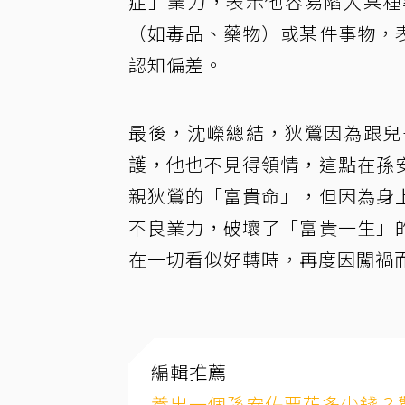
症」業力，表示他容易陷入某種
（如毒品、藥物）或某件事物，
認知偏差。
最後，沈嶸總結，狄鶯因為跟兒
護，他也不見得領情，這點在孫
親狄鶯的「富貴命」，但因為身
不良業力，破壞了「富貴一生」
在一切看似好轉時，再度因闖禍
編輯推薦
養出一個孫安佐要花多少錢？