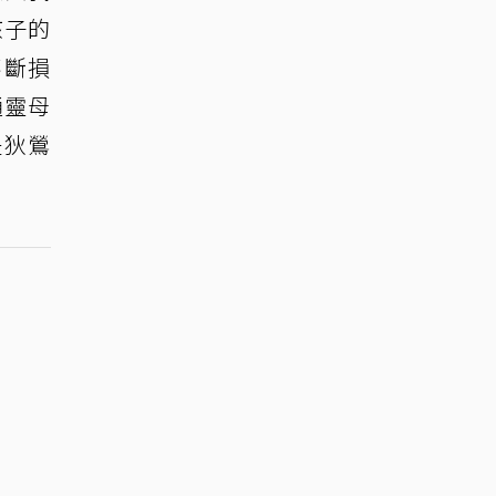
孩子的
不斷損
通靈母
是狄鶯