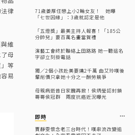
是物品
的法律
71歲姜厚任戀上小2輪女友！ 她曝
「七世因緣」：3歲就認定是他
「五燈獎」最美主持人報喜！「185公
分帥兒」要百萬名畫當賀禮
顧與維
演藝工會終於聯絡上田路路 她一聽這名
承了母
字卻立刻掛電話
症」等
獨／2個小孩赴美要燒2千萬 曲艾玲嘆後
他容易
輩削價只拿她十分之一酬勞競爭
。
母親病逝昔日家醜再掀！侯炳瑩認封鎖
哥哥侯冠群 兩度抗癌近況曝光
即時
賈靜雯懷念老三台時代！嘆串流改變追