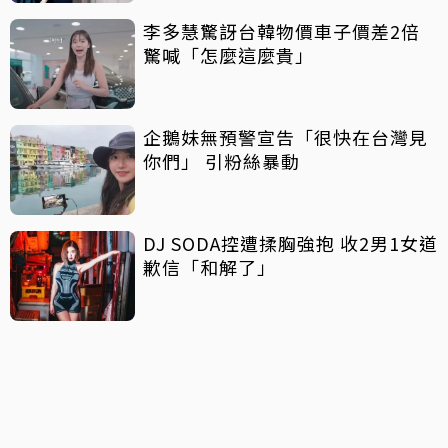
李多慧驚訝台韓物價車子價差2倍
驚喊「怎麼這麼貴」
企鵝妹無預警宣告「很快在台灣見
你們」 引粉絲暴動
DJ SODA控遭揉胸強抱 收2男1女道
歉信「和解了」