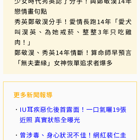
少女時代秀英認了分手！與鄭敬淏14年
戀情畫句點
秀英鄭敬淏分手！愛情長跑14年「愛犬
叫淏英、為她戒菸、整整3年只吃雞
肉！」
鄭敬淏、秀英14年情斷！算命師早預言
「無夫妻緣」女神恢單追求者爆多
更多新聞報導
IU耳疾惡化後首露面！一口氣曬19張
近照 真實狀態全曝光
曾涉毒、身心狀況不佳！網紅裴仁圭