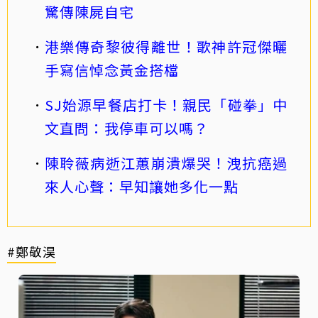
驚傳陳屍自宅
港樂傳奇黎彼得離世！歌神許冠傑曬
手寫信悼念黃金搭檔
SJ始源早餐店打卡！親民「碰拳」中
文直問：我停車可以嗎？
陳聆薇病逝江蕙崩潰爆哭！洩抗癌過
來人心聲：早知讓她多化一點
#鄭敬淏