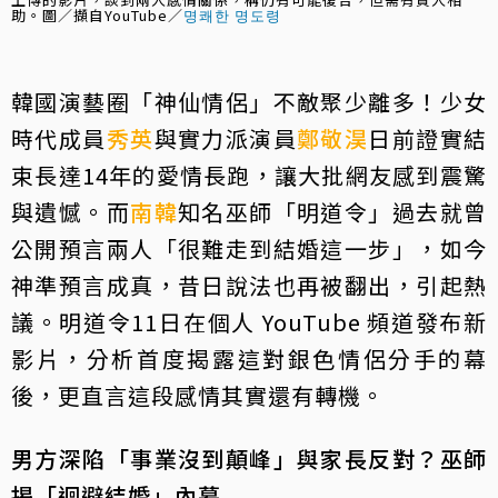
助。圖／擷自YouTube／
명쾌한 명도령
韓國演藝圈「神仙情侶」不敵聚少離多！少女
時代成員
秀英
與實力派演員
鄭敬淏
日前證實結
束長達14年的愛情長跑，讓大批網友感到震驚
與遺憾。而
南韓
知名巫師「明道令」過去就曾
公開預言兩人「很難走到結婚這一步」，如今
神準預言成真，昔日說法也再被翻出，引起熱
議。明道令11日在個人 YouTube 頻道發布新
影片，分析首度揭露這對銀色情侶分手的幕
後，更直言這段感情其實還有轉機。
男方深陷「事業沒到顛峰」與家長反對？巫師
揭「迴避結婚」內幕