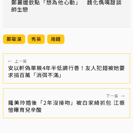
鄭麗媛欽點「想為他心動」 魏化儁嘴甜談
師生戀
鄭敬淏
秀英
南韓
←
上一篇
安以軒偽單親4年半低調行善！友人犯錯被她要
求捐百萬「消弭不滿」
下一篇
→
羅美玲婚後「2年沒接吻」被白家綺抓包 江振
愷曝育兒辛酸