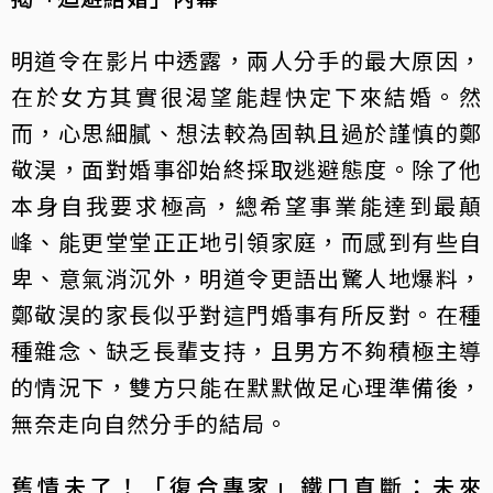
明道令在影片中透露，兩人分手的最大原因，
在於女方其實很渴望能趕快定下來結婚。然
而，心思細膩、想法較為固執且過於謹慎的鄭
敬淏，面對婚事卻始終採取逃避態度。除了他
本身自我要求極高，總希望事業能達到最顛
峰、能更堂堂正正地引領家庭，而感到有些自
卑、意氣消沉外，明道令更語出驚人地爆料，
鄭敬淏的家長似乎對這門婚事有所反對。在種
種雜念、缺乏長輩支持，且男方不夠積極主導
的情況下，雙方只能在默默做足心理準備後，
無奈走向自然分手的結局。
舊情未了！「復合專家」鐵口直斷：未來