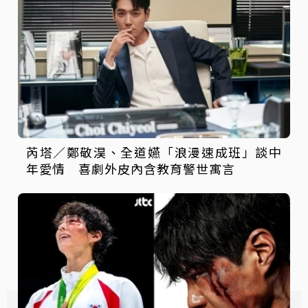
芮塔／鄭敬淏、全道嬿「浪漫速成班」談中
年愛情 喜劇外皮內含教育警世寓言