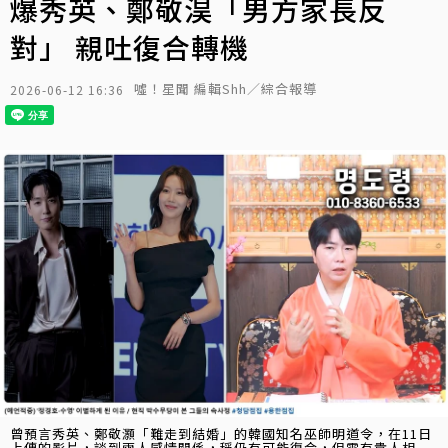
爆秀英、鄭敬淏「男方家長反
對」 親吐復合轉機
噓！星聞 編輯Shh／綜合報導
2026-06-12 16:36
曾預言秀英、鄭敬灝「難走到結婚」的韓國知名巫師明道令，在11日
上傳的影片，談到兩人感情關係，稱仍有可能復合，但需有貴人相