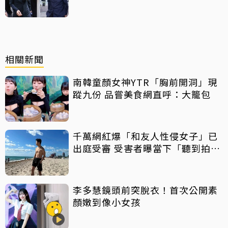
相關新聞
南韓童顏女神YTR「胸前開洞」現
蹤九份 品嘗美食網直呼：大籠包
千萬網紅爆「和友人性侵女子」已
出庭受審 受害者曝當下「聽到拍片
聲」
李多慧鏡頭前突脫衣！首次公開素
顏嫩到像小女孩