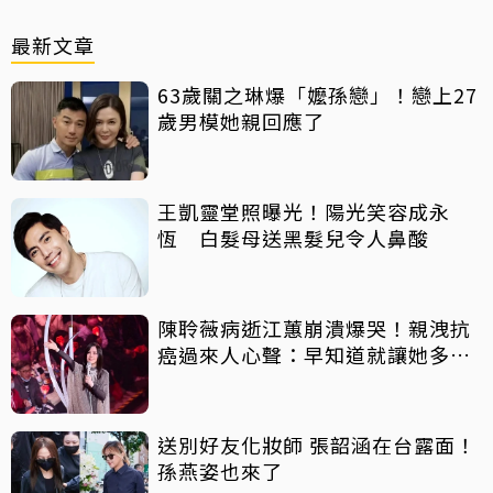
最新文章
63歲關之琳爆「嬤孫戀」！戀上27
歲男模她親回應了
王凱靈堂照曝光！陽光笑容成永
恆 白髮母送黑髮兒令人鼻酸
陳聆薇病逝江蕙崩潰爆哭！親洩抗
癌過來人心聲：早知道就讓她多化
一點
送別好友化妝師 張韶涵在台露面！
孫燕姿也來了