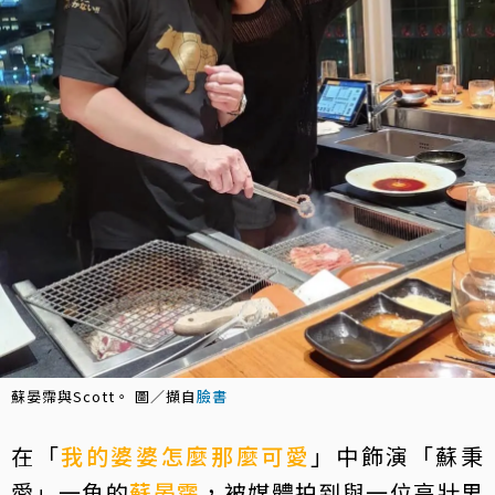
蘇晏霈與Scott。 圖／擷自
臉書
在「
我的婆婆怎麼那麼可愛
」中飾演「蘇秉
愛」一角的
蘇晏霈
，被媒體拍到與一位高壯男