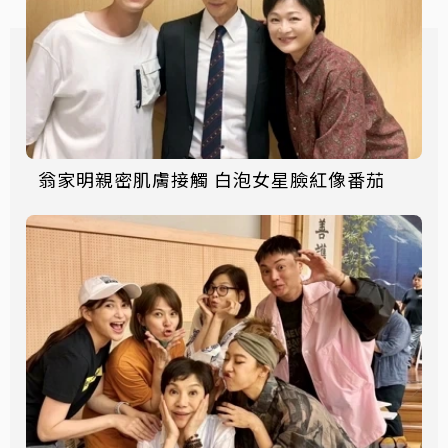
翁家明親密肌膚接觸 白泡女星臉紅像番茄