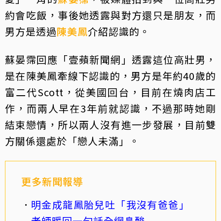
約會吃飯，事後她透露與對方還只是朋友，而
男方是透過
陳美鳳
介紹認識的。
蘇晏霈回應「壹蘋新聞網」透露這位高壯男，
是在陳美鳳牽線下認識的，男方是年約40歲的
富二代Scott，從美國回台，目前在燒肉店工
作，而兩人早在3年前就認識，不過那時她剛
結束戀情，所以兩人沒有進一步發展，目前雙
方關係還處於「戀人未滿」。
更多新聞報導
明金成龍鳳胎兒吐「我沒有爸爸」
老師暖回一句話全網鼻酸