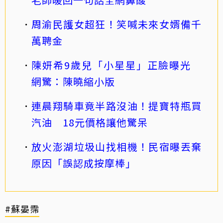
周渝民護女超狂！笑喊未來女婿備千
萬聘金
陳妍希9歲兒「小星星」正臉曝光
網驚：陳曉縮小版
連晨翔騎車竟半路沒油！提寶特瓶買
汽油 18元價格讓他驚呆
放火澎湖垃圾山找相機！民宿曝丟棄
原因「誤認成按摩棒」
#蘇晏霈