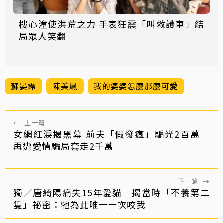
樓心潼使洪荒之力 手表狂震「叫救護車」結
局眾人笑翻
蘇晏霈
陳美鳳
我的婆婆怎麼那麼可愛
←
上一篇
女網紅淚揭黑幕 前夫「假發瘋」騙光2百萬
再遭愛情騙局套走2千萬
下一篇
→
獨／唐綺陽痛失15年愛貓 揭當時「不養第二
隻」祕密：牠為此唯一一次咬我