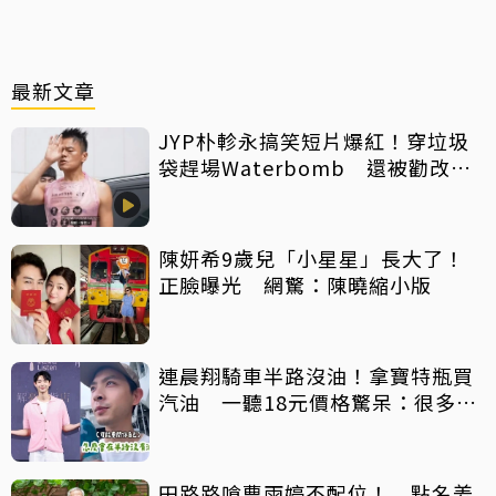
最新文章
JYP朴軫永搞笑短片爆紅！穿垃圾
袋趕場Waterbomb 還被勸改名
「JPG」
陳妍希9歲兒「小星星」長大了！
正臉曝光 網驚：陳曉縮小版
連晨翔騎車半路沒油！拿寶特瓶買
汽油 一聽18元價格驚呆：很多水
都比它還貴
田路路嗆曹雨婷不配位！ 點名姜