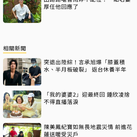
厚任他回應了
相關新聞
突退出陸綜！言承旭爆「膝蓋積
水、半月板破裂」 返台休養半年
「我的婆婆2」迎最終回 鍾欣凌捨
不得直播落淚
陳美鳳紀寶如無畏地震災情 前進花
蓮送暖受災戶