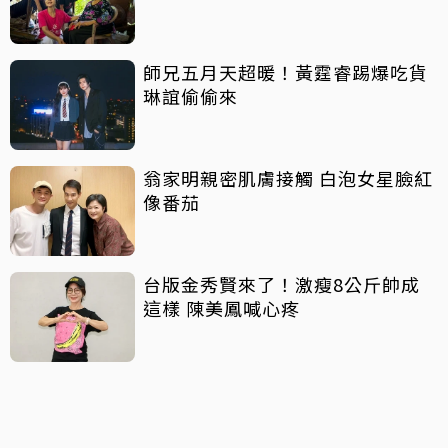
師兄五月天超暖！黃霆睿踢爆吃貨
琳誼偷偷來
翁家明親密肌膚接觸 白泡女星臉紅
像番茄
台版金秀賢來了！激瘦8公斤帥成
這樣 陳美鳳喊心疼