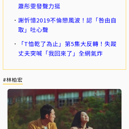
蕭彤雯發聲力挺
謝忻憶2019不倫戀風波！認「咎由自
取」吐心聲
「T恤乾了為止」第5集大反轉！失蹤
丈夫突喊「我回來了」全網氣炸
#林柏宏