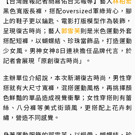
【台灣醒報記者簡嘉佑台北報導】藝人
林柏宏
黑色寬版長褲，搭配oversized軍綠背心，腳
上的鞋子更以鑰匙、電影打版模型作為裝飾，
呈現復古時尚；藝人
郭雪芙
則是米色運動外套
搭配短褲，以蝴蝶結、珍珠當飾品，打造運動
少女風。男神女神8日連袂擔任品牌代言，於
記者會展現「原創復古時尚」。
主辦單位介紹說，本次新潮復古時尚，男性穿
搭就有大尺寸寬褲，混搭運動風格，再挑擇顏
色鮮豔的單品造成視覺衝擊；女性穿搭則有蕾
絲、八分褲等美式街頭風，更搭配上花卉刺
繡，營造不同感覺。
身著運動服飾的郭雪芙，以緞帶、蝴蝶結、珍