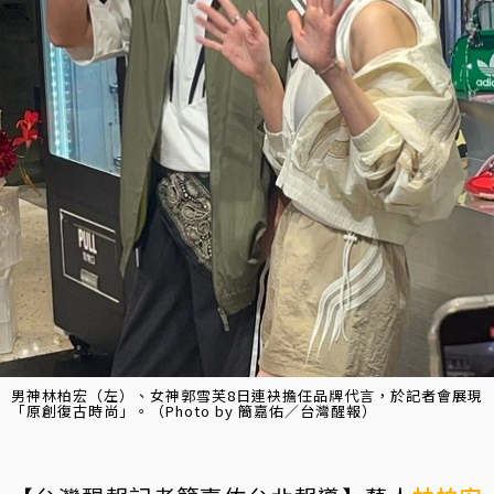
男神林柏宏（左）、女神郭雪芙8日連袂擔任品牌代言，於記者會展現
「原創復古時尚」。（Photo by 簡嘉佑／台灣醒報）