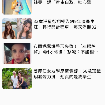
歸零 認「咎由自取」吐心聲
33歲港星彭翔翎告別9年演員生
涯！轉行開計程車 每天淨賺8200
元「收入反而更穩定」
布蘭妮驚爆整形失敗！「左眼垮
掉」4周才恢復！怒喊：不能相信
任何人
姜厚任女友學歷遭質疑！68歲班鐵
翔發聲力挺：她真的是我學生