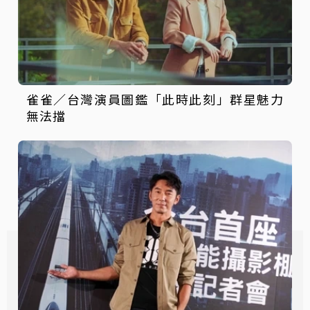
雀雀／台灣演員圖鑑「此時此刻」群星魅力
無法擋