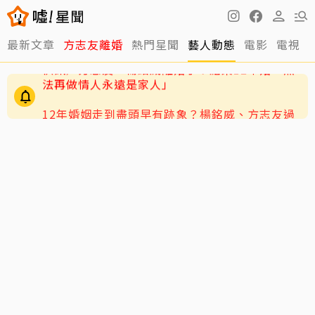
最新文章
方志友離婚
熱門星聞
藝人動態
電影
電視
12年婚姻走到盡頭早有跡象？楊銘威、方志友過
去婚姻裂痕一次看
快訊／方志友、楊銘威離婚了！結束12年婚「無
法再做情人永遠是家人」