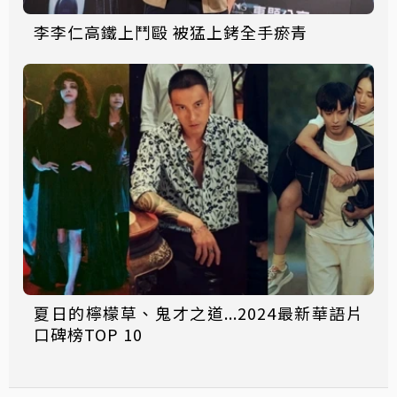
李李仁高鐵上鬥毆 被猛上銬全手瘀青
夏日的檸檬草、鬼才之道...2024最新華語片
口碑榜TOP 10