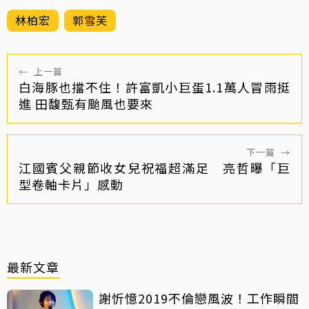
林柏宏
郭雪芙
←
上一篇
白海豚也擋不住！許富凱小巨蛋1.1萬人冒雨挺
進 田馥甄有颱風也要來
下一篇
→
江國賓父親節收女兒祝福超滿足 亮哲曝「巨
型卷軸卡片」感動
最新文章
謝忻憶2019不倫戀風波！工作瞬間