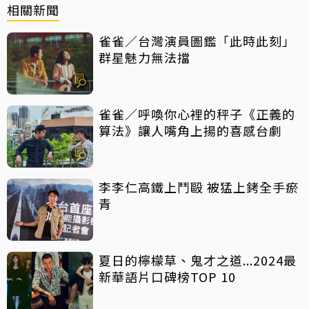
相關新聞
雀雀／台灣演員圖鑑「此時此刻」
群星魅力無法擋
雀雀／呼喚你心裡的秤子《正義的
算法》讓人嘴角上揚的喜感台劇
李李仁高鐵上鬥毆 被猛上銬全手瘀
青
夏日的檸檬草、鬼才之道...2024最
新華語片口碑榜TOP 10