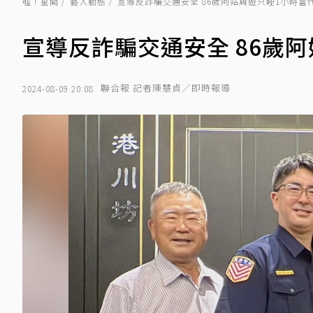
噓！星聞
藝人動態
宣導反詐騙交通安全 86歲阿姑周遊只睡1小時當
宣導反詐騙交通安全 86歲
聯合報 記者陳慧貞／即時報導
2024-08-09 20:08