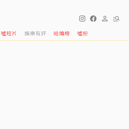
噓短片
娛樂有評
哈燒榜
噓粉