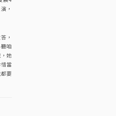
表演，
徵答，
-聽咱
旅，她
珍惜當
我都要