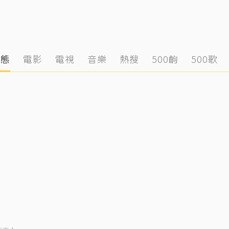
動態
電影
電視
音樂
熱搜
500齣
500歌