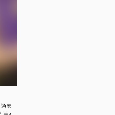
交通安
凌晨4