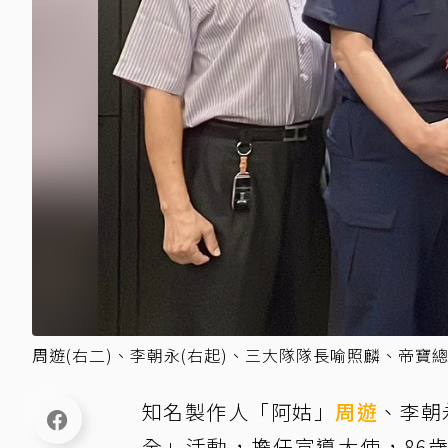
周遊(右二)、李朝永(右起)、三大隊隊長喻照麟、帝
知名製作人「阿姑」
周遊
、李朝
全」活動，擔任宣導大使，86