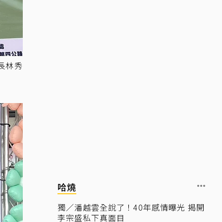
長林秀
哈燒
獨／潘越雲全說了！40年感情曝光 揭開
李宗盛私下真面目