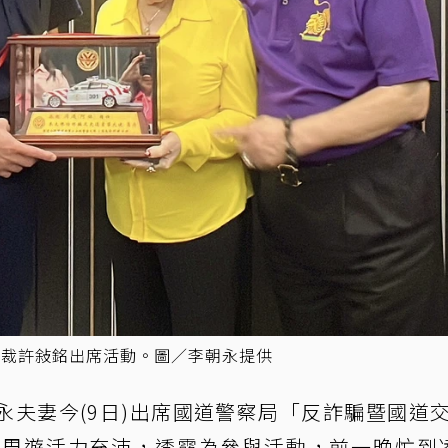
寶總裁許敍銘出席活動。圖／李朝永提供
永夫妻今(9日)出席國道警察局「反詐騙暨國道
歲周遊活力充沛，透露為參與活動，前一晚忙到