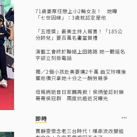
71歲姜厚任戀上小2輪女友！ 她曝
「七世因緣」：3歲就認定是他
「五燈獎」最美主持人報喜！「185公
分帥兒」要百萬名畫當賀禮
演藝工會終於聯絡上田路路 她一聽這名
字卻立刻掛電話
獨／2個小孩赴美要燒2千萬 曲艾玲嘆後
輩削價只拿她十分之一酬勞競爭
母親病逝昔日家醜再掀！侯炳瑩認封鎖
哥哥侯冠群 兩度抗癌近況曝光
即時
賈靜雯懷念老三台時代！嘆串流改變追