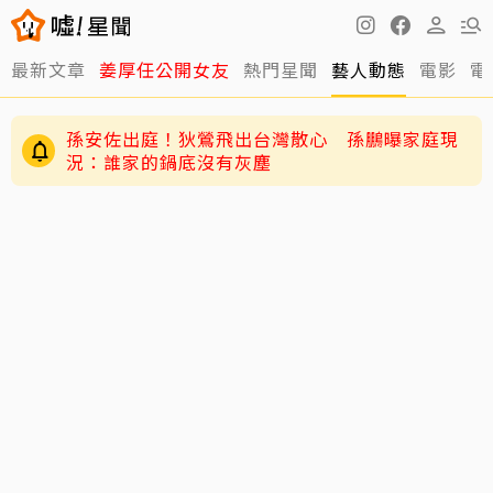
最新文章
姜厚任公開女友
熱門星聞
藝人動態
電影
電
孫安佐出庭！狄鶯飛出台灣散心 孫鵬曝家庭現
況：誰家的鍋底沒有灰塵