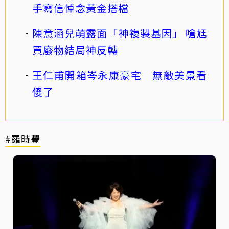
手寫信悼念黃金搭檔
陳意涵兒萌露面「神複製基因」 嗆尪
買廢物結局神反轉
王仁甫開箱岑永康豪宅 無敵美景看
傻了
#羅時豐