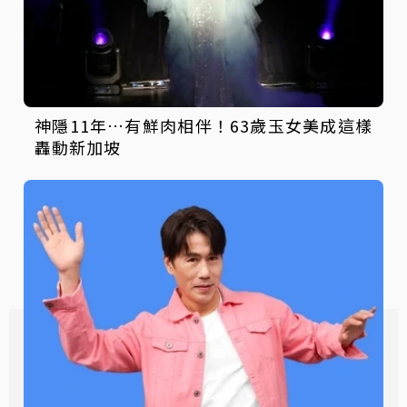
神隱11年…有鮮肉相伴！63歲玉女美成這樣
轟動新加坡