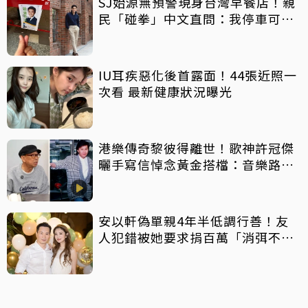
SJ始源無預警現身台灣早餐店！親
民「碰拳」中文直問：我停車可以
嗎？
IU耳疾惡化後首露面！44張近照一
次看 最新健康狀況曝光
港樂傳奇黎彼得離世！歌神許冠傑
曬手寫信悼念黃金搭檔：音樂路上
感恩有您
安以軒偽單親4年半低調行善！友
人犯錯被她要求捐百萬「消弭不
滿」