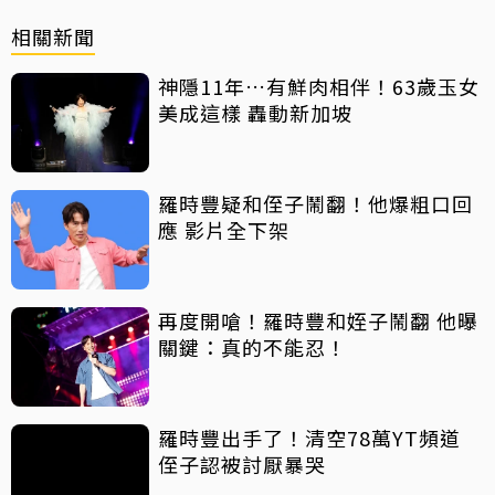
相關新聞
神隱11年…有鮮肉相伴！63歲玉女
美成這樣 轟動新加坡
羅時豐疑和侄子鬧翻！他爆粗口回
應 影片全下架
再度開嗆！羅時豐和姪子鬧翻 他曝
關鍵：真的不能忍！
羅時豐出手了！清空78萬YT頻道
侄子認被討厭暴哭