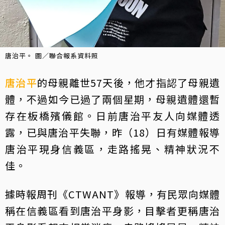
唐治平。 圖／聯合報系資料照
唐治平
的母親離世57天後，他才指認了母親遺
體，不過如今已過了兩個星期，母親遺體還暫
存在板橋殯儀館。日前唐治平友人向媒體透
露，已與唐治平失聯，昨（18）日有媒體報導
唐治平現身信義區，走路搖晃、精神狀況不
佳。
據時報周刊《CTWANT》報導，有民眾向媒體
稱在信義區看到唐治平身影，目擊者更稱唐治