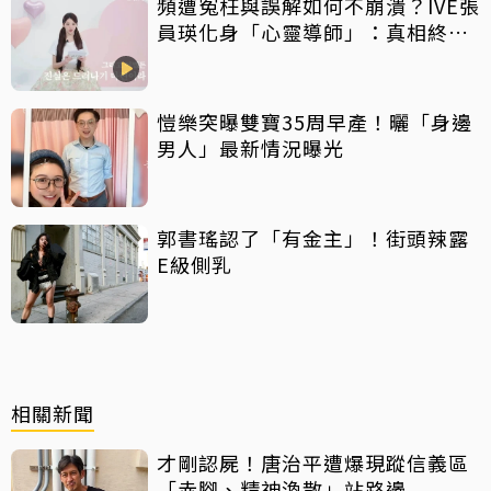
頻遭冤枉與誤解如何不崩潰？IVE張
員瑛化身「心靈導師」：真相終會
大白
愷樂突曝雙寶35周早產！曬「身邊
男人」最新情況曝光
郭書瑤認了「有金主」！街頭辣露
E級側乳
相關新聞
才剛認屍！唐治平遭爆現蹤信義區
「赤腳、精神渙散」站路邊