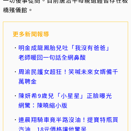
一切後事從簡。目前唐治平母親遺體暫存在板
橋殯儀館。
更多新聞報導
明金成龍鳳胎兒吐「我沒有爸爸」
老師暖回一句話全網鼻酸
周渝民護女超狂！笑喊未來女婿備千
萬聘金
陳妍希9歲兒「小星星」正臉曝光
網驚：陳曉縮小版
連晨翔騎車竟半路沒油！提寶特瓶買
汽油 18元價格讓他驚呆