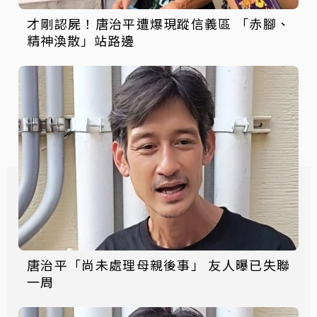
才剛認屍！唐治平遭爆現蹤信義區 「赤腳、
精神渙散」站路邊
唐治平「尚未處理母親後事」 友人曝已失聯
一周