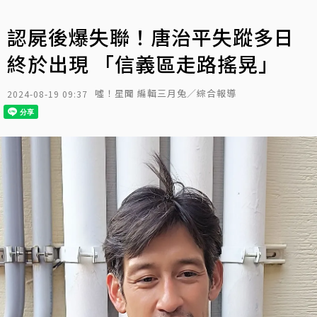
認屍後爆失聯！唐治平失蹤多日
終於出現 「信義區走路搖晃」
噓！星聞 編輯三月兔／綜合報導
2024-08-19 09:37