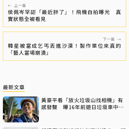
←
上一篇
侯佩岑罕認「最近胖了」！飛機自拍曝光 真
實狀態全被看見
下一篇
→
韓星被當成乞丐丟進沙漠！製作單位來真的
「藝人當場崩潰」
最新文章
黃豪平看「放火垃圾山找相機」有
感發聲 曝16年前遊日垃圾車中含
淚找御守