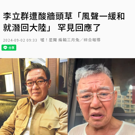
李立群遭酸牆頭草「風聲一緩和
就潛回大陸」 罕見回應了
噓！星聞 編輯三月兔／綜合報導
2024-09-02 09:33