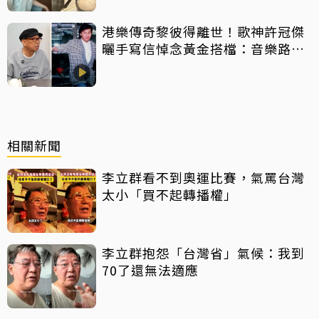
港樂傳奇黎彼得離世！歌神許冠傑
曬手寫信悼念黃金搭檔：音樂路上
感恩有您
相關新聞
李立群看不到奧運比賽，氣罵台灣
太小「買不起轉播權」
李立群抱怨「台灣省」氣候：我到
70了還無法適應