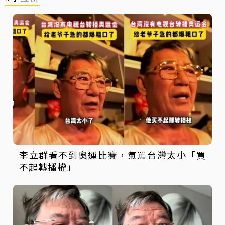
李立群看不到奧運比賽，氣罵台灣太小「買
不起轉播權」