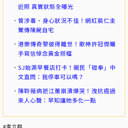
近照 真實狀態全曝光
曾涉毒、身心狀況不佳！網紅裴仁圭
驚傳陳屍自宅
港樂傳奇黎彼得離世！歌神許冠傑曬
手寫信悼念黃金搭檔
SJ始源早餐店打卡！親民「碰拳」中
文直問：我停車可以嗎？
陳聆薇病逝江蕙崩潰爆哭！洩抗癌過
來人心聲：早知讓她多化一點
#李立群