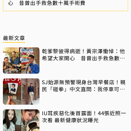
心 昔曾出手救急數十萬手術費
最新文章
乾爹黎彼得病逝！黃宗澤慟悼：他
希望大家開心 昔曾出手救急數十
萬手術費
SJ始源無預警現身台灣早餐店！親
民「碰拳」中文直問：我停車可以
嗎？
IU耳疾惡化後首露面！44張近照一
次看 最新健康狀況曝光