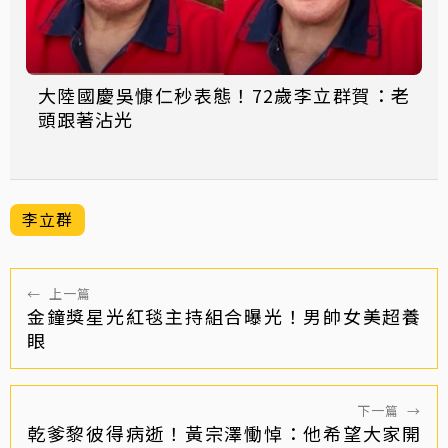
大陸國慶吳慷仁秒表態！72歲李立群賀：老
頭跟著沾光
李立群
←
上一篇
金鐘獎星光紅毯主持組合曝光！男帥女美超養
眼
下一篇
→
乾爹黎彼得病逝！黃宗澤慟悼：他希望大家開