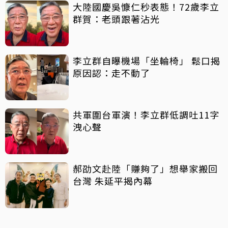
大陸國慶吳慷仁秒表態！72歲李立
群賀：老頭跟著沾光
李立群自曝機場「坐輪椅」 鬆口揭
原因認：走不動了
共軍圍台軍演！李立群低調吐11字
洩心聲
郝劭文赴陸「賺夠了」想舉家搬回
台灣 朱延平揭內幕