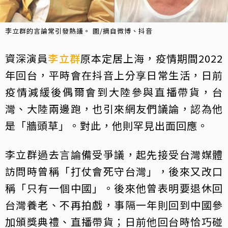
李立群的言論常引發熱議。 圖/摘自微博、抖音
資深演員
李立群
原本定居上海，疫情期間2022
年回台，平時會在抖音上分享日常生活，日前
疫情減緩後偶爾會到大陸參與直播帶貨，台
灣、大陸兩邊跑，也引來網友們議論，認為他
是「牆頭草」。對此，他則罕見出面回應。
李立群過去言論備受爭議，起先接受台灣媒體
訪問時曾稱「打仗會死守台灣」，後來又改口
稱「只有一個中國」。後來他曾表明要退休回
台灣養老、不再拍戲，事隔一年則回到中國參
加頒獎典禮、直播帶貨；日前他回台時恰巧碰