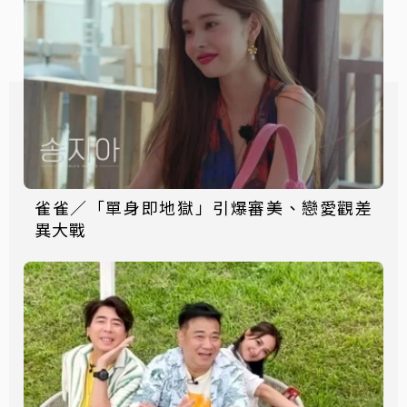
雀雀／「單身即地獄」引爆審美、戀愛觀差
異大戰