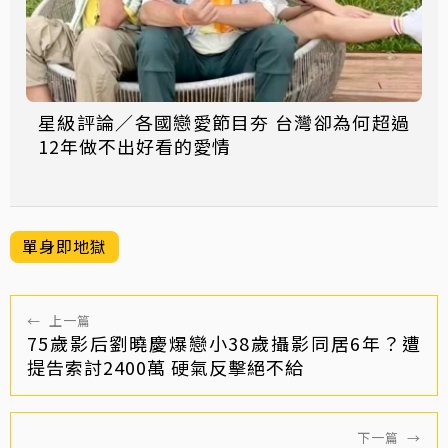
星級評論／各國戀愛節目夯 台灣卻為何超過
12年做不出好看的愛情
單身即地獄
←
上一篇
75歲影后劉曉慶爆戀小38歲攝影同居6年？遭
提告索討2400萬 硬氣反擊絕不給
下一篇
→