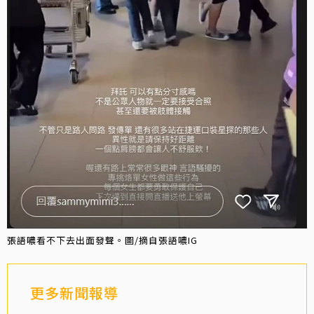
張語噥看不下去出面發聲。圖/摘自張語噥IG
更多新聞報導