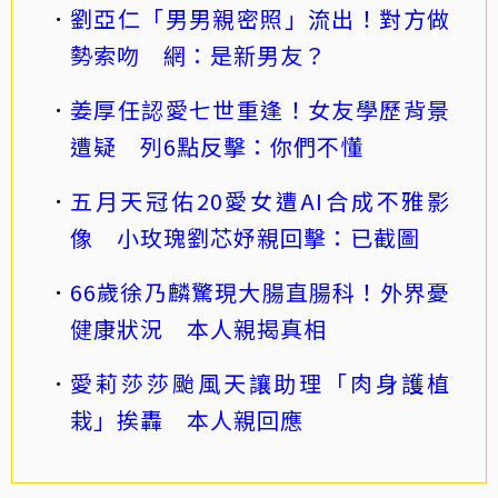
劉亞仁「男男親密照」流出！對方做
勢索吻 網：是新男友？
姜厚任認愛七世重逢！女友學歷背景
遭疑 列6點反擊：你們不懂
五月天冠佑20愛女遭AI合成不雅影
像 小玫瑰劉芯妤親回擊：已截圖
66歲徐乃麟驚現大腸直腸科！外界憂
健康狀況 本人親揭真相
愛莉莎莎颱風天讓助理「肉身護植
栽」挨轟 本人親回應