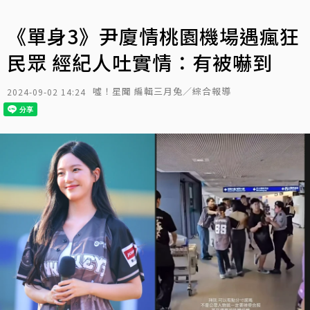
《單身3》尹廈情桃園機場遇瘋狂
民眾 經紀人吐實情：有被嚇到
噓！星聞 編輯三月兔／綜合報導
2024-09-02 14:24