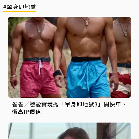
#單身即地獄
雀雀／戀愛實境秀「單身即地獄3」開快車、
衝高IP價值