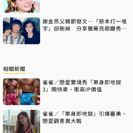
謝金燕父親節發文…「原本打一堆
字」卻刪掉 分享豬哥亮歌廳秀歌
曲懷念
相關新聞
雀雀／戀愛實境秀「單身即地獄
3」開快車、衝高IP價值
雀雀／「單身即地獄」引爆審美、
戀愛觀差異大戰