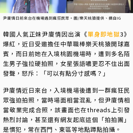
尹廈情日前來台在機場遇到瘋狂民眾。圖/樂天桃猿提供、摘自IG
韓國人氣正妹尹廈情因出演《
單身即地獄
3》
爆紅，近日受邀擔任中華職棒樂天桃猿開球嘉
賓，而日前她在入境桃園機場時，遭到多名陌
生男子強拉硬拍照，女星張語噥更忍不住出面
發聲，怒斥：「可以有點分寸感嗎？」
尹廈情近日來台，入境機場後遭到一群瘋狂民
眾強迫拍照，當時場面相當混亂，但尹廈情相
當敬業完成合照，該畫面也在threads上引發
熱烈討論，甚至還有網友起底這個「拍拍團」
是慣犯，常在西門、東區等地點蹲點拍攝。