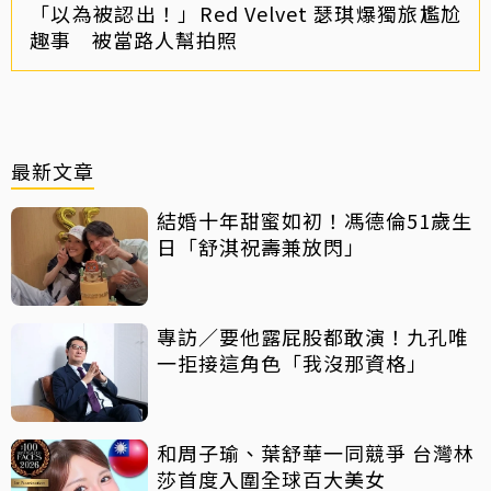
「以為被認出！」Red Velvet 瑟琪爆獨旅尷尬
趣事 被當路人幫拍照
最新文章
結婚十年甜蜜如初！馮德倫51歲生
日「舒淇祝壽兼放閃」
專訪／要他露屁股都敢演！九孔唯
一拒接這角色「我沒那資格」
和周子瑜、葉舒華一同競爭 台灣林
莎首度入圍全球百大美女