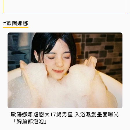
#歐陽娜娜
歐陽娜娜虐戀大17歲男星 入浴濕髮畫面曝光
「胸前都泡泡」