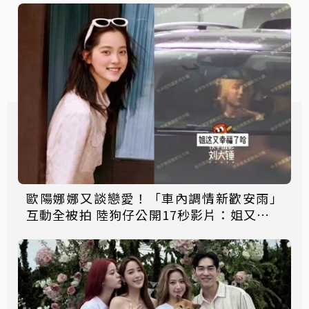
歐陽娜娜又談戀愛！「車內調情新歡安雨」
互動全被拍 陸狗仔公開17秒影片：姐又幸福
了