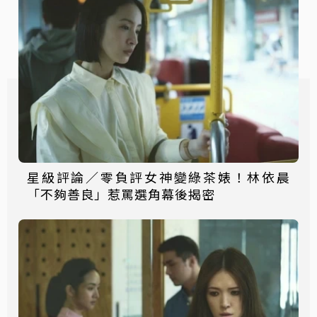
星級評論／零負評女神變綠茶婊！林依晨
「不夠善良」惹罵選角幕後揭密