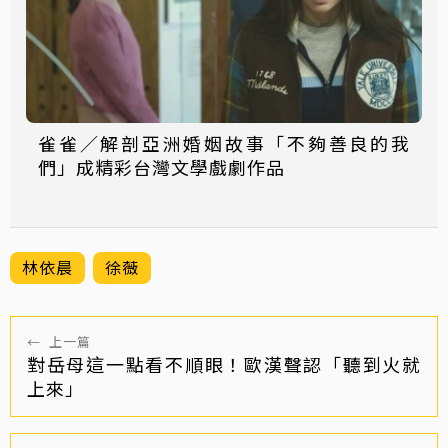
雀雀／解剖亞洲婚姻故事「不夠善良的我
們」成精彩台灣文學戲劇作品
林依晨
徐薇
←
上一篇
對岳母這一點看不順眼！歐漢聲認「聽到火就
上來」