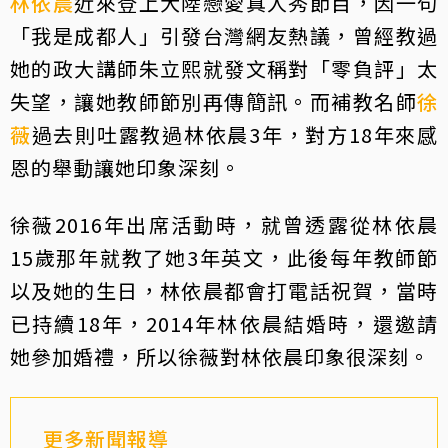
林依晨
近來登上大陸戀愛真人秀節目，因一句
「我是成都人」引發台灣網友熱議，曾經教過
她的政大講師朱立熙就發文稱對「零負評」太
失望，讓她教師節別再傳簡訊。而補教名師
徐
薇
過去則吐露教過林依晨3年，對方18年來感
恩的舉動讓她印象深刻。
徐薇2016年出席活動時，就曾透露從林依晨
15歲那年就教了她3年英文，此後每年教師節
以及她的生日，林依晨都會打電話祝賀，當時
已持續18年，2014年林依晨結婚時，還邀請
她參加婚禮，所以徐薇對林依晨印象很深刻。
更多新聞報導