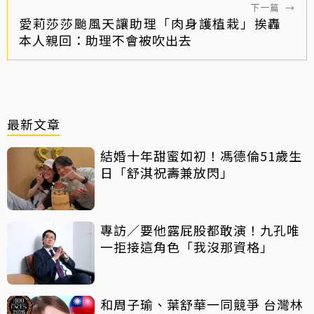
下一篇
→
愛莉莎莎颱風天讓助理「肉身護植栽」挨轟
本人親回：助理不會被吹出去
最新文章
結婚十年甜蜜如初！馮德倫51歲生
日「舒淇祝壽兼放閃」
專訪／要他露屁股都敢演！九孔唯
一拒接這角色「我沒那資格」
和周子瑜、葉舒華一同競爭 台灣林