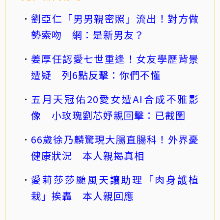
劉亞仁「男男親密照」流出！對方做
勢索吻 網：是新男友？
姜厚任認愛七世重逢！女友學歷背景
遭疑 列6點反擊：你們不懂
五月天冠佑20愛女遭AI合成不雅影
像 小玫瑰劉芯妤親回擊：已截圖
66歲徐乃麟驚現大腸直腸科！外界憂
健康狀況 本人親揭真相
愛莉莎莎颱風天讓助理「肉身護植
栽」挨轟 本人親回應