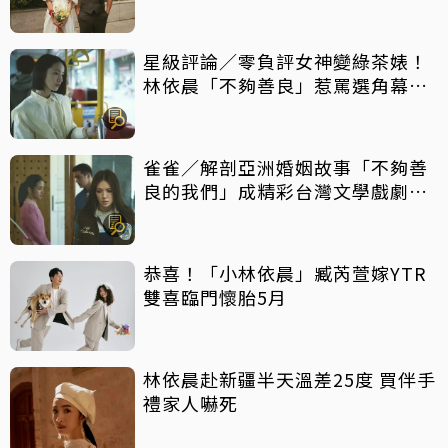
星級評論／零負評女神變綠茶婊！
林依晨「不夠善良」惹罵選角幕後
揭密
雀雀／解剖亞洲婚姻故事「不夠善
良的我們」成精彩台灣文學戲劇作
品
恭喜！「小林依晨」臧芮萱嫁YTR
雙喜臨門懷胎5月
林依晨赴新疆半天溫差25度 買伴手
禮家人嚇死