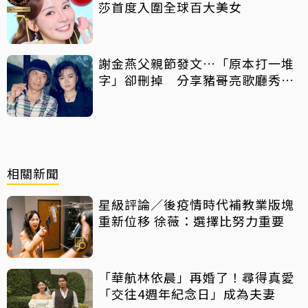
莎首度入圍全球百大美女
謝金燕父親節發文…「原本打一堆
字」卻刪掉 分享豬哥亮歌廳秀歌
曲懷念
相關新聞
星級評論／後疫情時代補教業版塊
重新位移 徐薇：選擇比努力重要
「華航林依晨」再婚了！尋得真愛
「交往4週年紀念日」成為夫妻