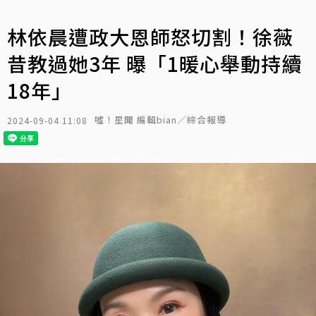
林依晨遭政大恩師怒切割！徐薇
昔教過她3年 曝「1暖心舉動持續
18年」
噓！星聞 編輯bian／綜合報導
2024-09-04 11:08