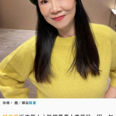
徐薇。 圖／擷自
臉書