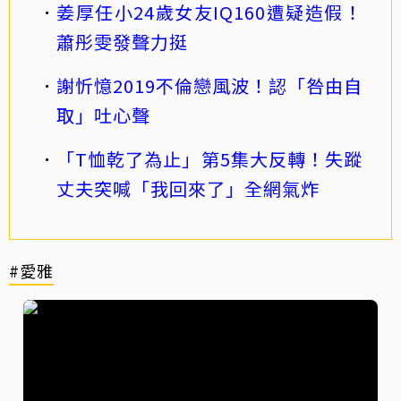
姜厚任小24歲女友IQ160遭疑造假！
蕭彤雯發聲力挺
謝忻憶2019不倫戀風波！認「咎由自
取」吐心聲
「T恤乾了為止」第5集大反轉！失蹤
丈夫突喊「我回來了」全網氣炸
#愛雅