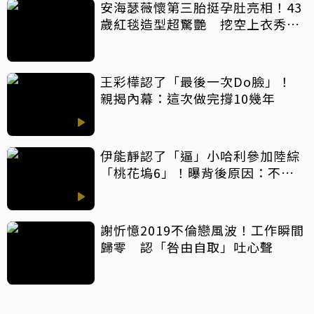
安海瑟薇懷第三胎挺孕肚亮相！43
歲紅毯造型超驚艷 挖空上衣秀孕
肚美翻
王彩樺認了「最後一次Do臉」！
親揭內幕：這次做完撐10幾年
伊能靜認了「逼」小哈利參加陸綜
「桃花塢6」！曝背後原因：不希
望孩子過得太容易
謝忻憶2019不倫戀風波！工作瞬間
歸零 認「咎由自取」吐心聲