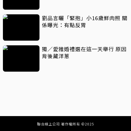
乾
劉品言曬「緊抱」小16歲鮮肉照 關
係曝光：有點反胃
獨／愛雅婚禮選在這一天舉行 原因
背後藏洋蔥
聯合線上公司 著作權所有 ©2025