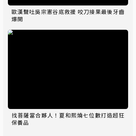
歐漢聲吐吳宗憲谷底救援 咬刀接果最後牙齒
爆開
找菩薩當合夥人！夏和熙燒七位數打造超狂
保養品