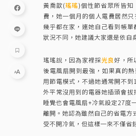
黃喬歆(
瑤瑤
)個性節省眾所皆知
費，她一個月的個人電費居然只
幾乎都在家，連她自己看到帳單
狀況不同，她建議大家還是依自
瑤瑤說，因為家裡採
光良
好，所
後電風扇開到最強，如果真的熱
用節電模式，不過她通常開不到
外平常沒用到的電器她插頭會拔
睡覺也會電風扇+冷氣設定27
離開。她認為雖然自己的省電方
受不開冷氣，但這樣一來不僅省