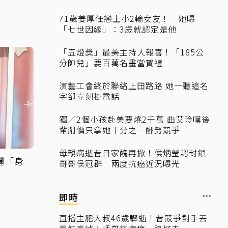
71歲姜厚任戀上小2輪女友！ 她曝
「七世因緣」：3歲就認定是他
「五燈獎」最美主持人報喜！「185公
分帥兒」要百萬名畫當賀禮
演藝工會終於聯絡上田路路 她一聽這名
字卻立刻掛電話
獨／2個小孩赴美要燒2千萬 曲艾玲嘆後
輩削價只拿她十分之一酬勞競爭
母親病逝昔日家醜再掀！侯炳瑩認封鎖
曬「身
哥哥侯冠群 兩度抗癌近況曝光
即時
直播主肥大叔46歲驟逝！昔競爭對手丟