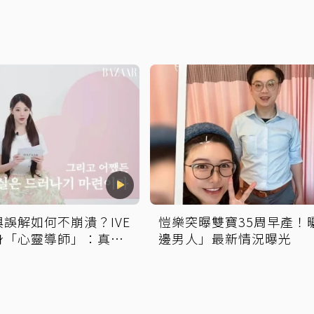
誤解如何不崩潰？IVE
愷樂突曝雙寶35周早產！
身「心靈導師」：真相
邊男人」最新情況曝光