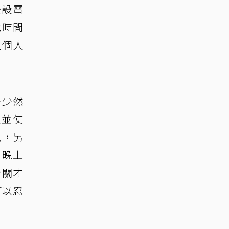
公設電
他時間
但個人
少少然
度並使
風，另
，晚上
全關才
可以忍