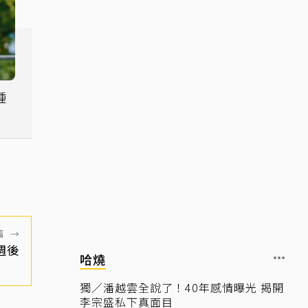
鍾
篇
→
週後
哈燒
獨／潘越雲全說了！40年感情曝光 揭開
李宗盛私下真面目