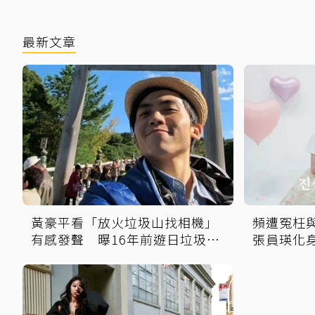
最新文章
黃豪平看「放火垃圾山找相機」
頻遭冤枉與
有感發聲 曝16年前遊日垃圾車
張員瑛化
中含淚找御守
終會大白