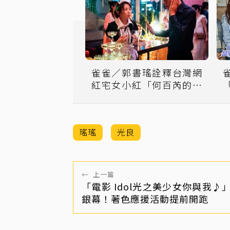
雀雀／郭書瑤詮釋台灣網
紅宅女小紅「何百芮的地
獄毒白」另闢蹊徑
瑤瑤
光良
←
上一篇
「電影 Idol光之美少女你與我♪
銀幕！著色應援活動提前開跑