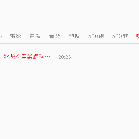
態
電影
電視
音樂
熱搜
500齣
500歌
姜厚任小2輪女友前夫曝光！以「余家菁」嫁縣府農業處科長 交往3月閃婚
20:28