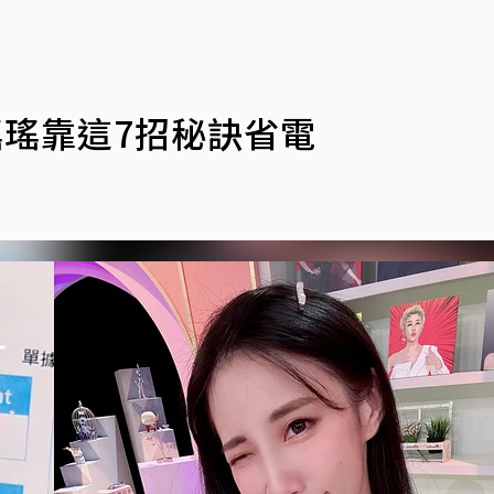
瑤瑤靠這7招秘訣省電