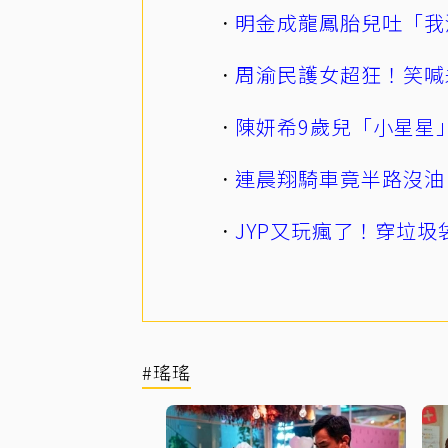
明金成龍鳳胎兒吐「我
周渝民護女超狂！笑喊
陳妍希9歲兒「小星星
連晨翔騎車竟半路沒油
JYP又玩瘋了！穿垃圾
#瑤瑤