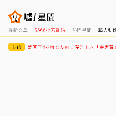
最新文章
5566小刀離婚
熱門星聞
藝人動
快訊