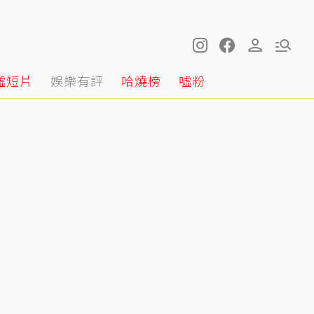
噓短片
娛樂有評
哈燒榜
噓粉