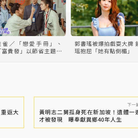
雀雀／「戀愛手冊」、
郭書瑤被爆拍戲耍大牌 
「富貴發」以節省主題打
瑶抱屈「她有點倒楣」
造台式喜劇
下一
」重返大
黃明志二舅孤身死在新加坡！遺體一
才被發現 曝奉獻異鄉40年人生