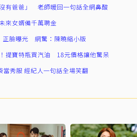
沒有爸爸」 老師暖回一句話全網鼻酸
未來女婿備千萬聘金
」正臉曝光 網驚：陳曉縮小版
！提寶特瓶買汽油 18元價格讓他驚呆
袋當秀服 經紀人一句話全場笑翻