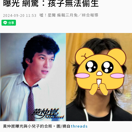
曝光 網驚：孩子無法偷生
噓！星聞 編輯三月兔／綜合報導
2024-09-20 11:53
黃仲崑曝光與小兒子的合照。圖/摘自
threads