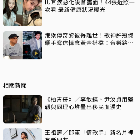
IU耳疾惡化後首露面！44張近照一
次看 最新健康狀況曝光
港樂傳奇黎彼得離世！歌神許冠傑
曬手寫信悼念黃金搭檔：音樂路上
感恩有您
相關新聞
《柏青哥》／李敏鎬、尹汝貞用堅
韌與同理心堆疊出移民血淚史
王祖壽／邱軍「情歌手」新名片裡
有老朋友