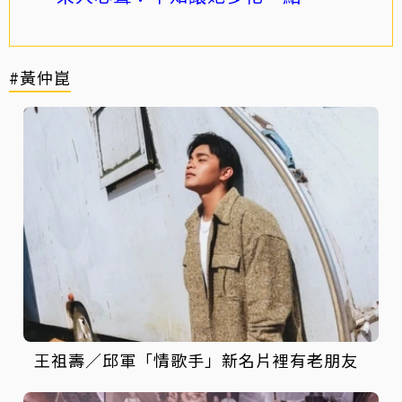
#黃仲崑
王祖壽／邱軍「情歌手」新名片裡有老朋友