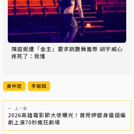
陳庭妮遭「金主」要求跳艷舞羞辱 胡宇威心
疼死了：我懂
黃仲崑
李敏鎬
←
上一篇
2026高雄電影節大使曝光！曾莞婷變身邋遢編
劇上演70秒瘋狂劇場