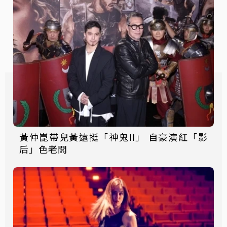
黃仲崑帶兒黃遠挺「神鬼II」 自豪演紅「影
后」色老闆