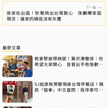
下一篇
→
孫安佐出庭！狄鶯飛出台灣散心 孫鵬曝家庭
現況：誰家的鍋底沒有灰塵
最新文章
乾爹黎彼得病逝！黃宗澤慟悼：他
希望大家開心 昔曾出手救急數十
萬手術費
SJ始源無預警現身台灣早餐店！親
民「碰拳」中文直問：我停車可以
嗎？