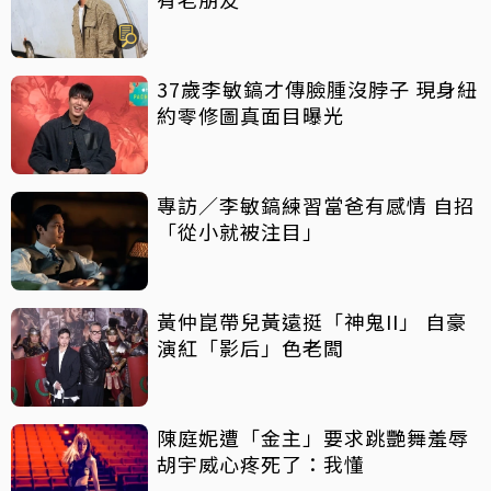
37歲李敏鎬才傳臉腫沒脖子 現身紐
約零修圖真面目曝光
專訪／李敏鎬練習當爸有感情 自招
「從小就被注目」
黃仲崑帶兒黃遠挺「神鬼II」 自豪
演紅「影后」色老闆
陳庭妮遭「金主」要求跳艷舞羞辱
胡宇威心疼死了：我懂