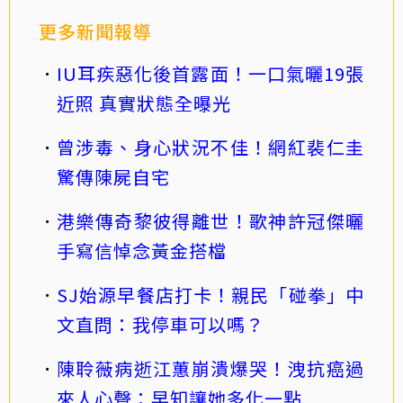
更多新聞報導
IU耳疾惡化後首露面！一口氣曬19張
近照 真實狀態全曝光
曾涉毒、身心狀況不佳！網紅裴仁圭
驚傳陳屍自宅
港樂傳奇黎彼得離世！歌神許冠傑曬
手寫信悼念黃金搭檔
SJ始源早餐店打卡！親民「碰拳」中
文直問：我停車可以嗎？
陳聆薇病逝江蕙崩潰爆哭！洩抗癌過
來人心聲：早知讓她多化一點