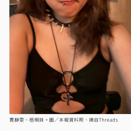
賈靜雯、梧桐妹。圖／本報資料照、摘自Threads