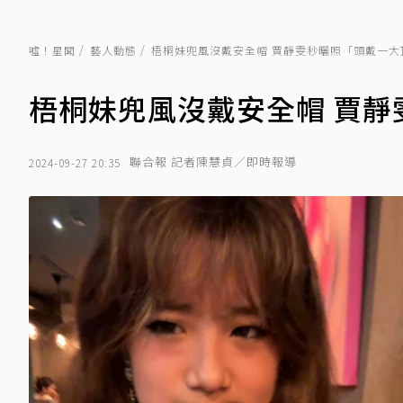
噓！星聞
藝人動態
梧桐妹兜風沒戴安全帽 賈靜雯秒曬照「頭戴一大
梧桐妹兜風沒戴安全帽 賈靜
聯合報 記者陳慧貞／即時報導
2024-09-27 20:35