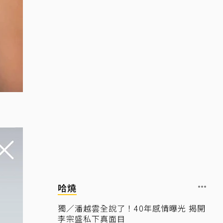
哈燒
獨／潘越雲全說了！40年感情曝光 揭開
李宗盛私下真面目