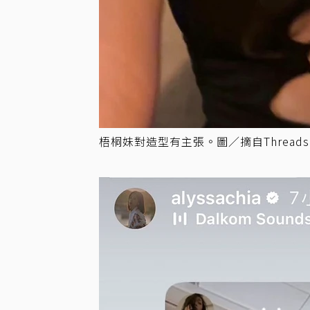
梧桐妹對造型有主張。圖／摘自Threads