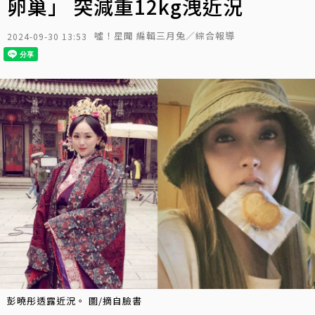
卵巢」 突減重12kg洩近況
噓！星聞 編輯三月兔／綜合報導
2024-09-30 13:53
彭曉彤透露近況。 圖/摘自臉書