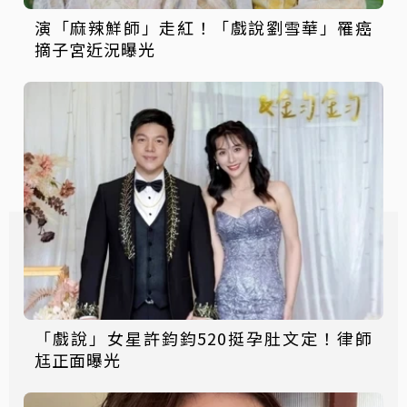
演「麻辣鮮師」走紅！「戲說劉雪華」罹癌
摘子宮近況曝光
「戲說」女星許鈞鈞520挺孕肚文定！律師
尪正面曝光