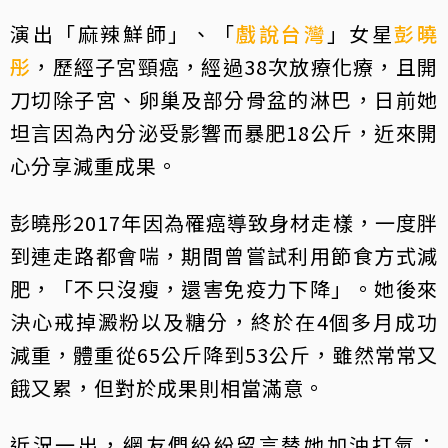
演出「麻辣鮮師」、「
戲說台灣
」女星
彭曉
彤
，歷經子宮頸癌，經過38次放療化療，且開
刀切除子宮、卵巢及部分骨盆的淋巴，日前她
坦言因為內分泌受影響而暴肥18公斤，近來開
心分享減重成果。
彭曉彤2017年因為罹癌導致身材走樣，一度胖
到連走路都會喘，期間曾嘗試利用節食方式減
肥，「不只沒瘦，還害免疫力下降」。她後來
決心戒掉澱粉以及糖分，終於在4個多月成功
減重，體重從65公斤降到53公斤，雖然常常又
餓又累，但對於成果則相當滿意。
近況一出，網友們紛紛留言替她加油打氣：