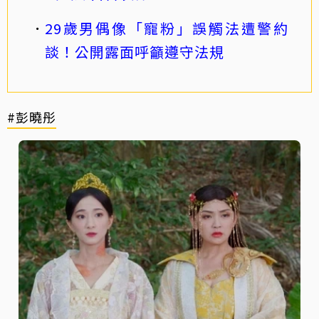
29歲男偶像「寵粉」誤觸法遭警約
談！公開露面呼籲遵守法規
#彭曉彤