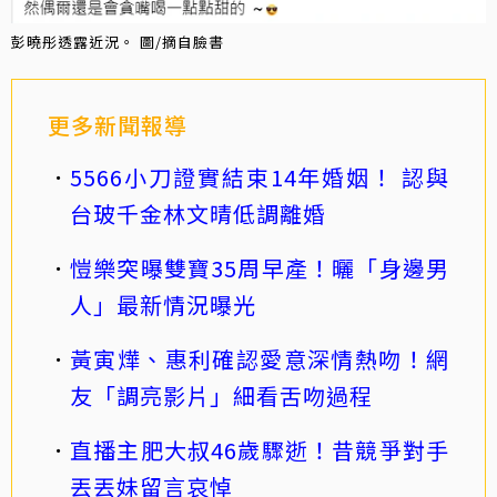
彭曉彤透露近況。 圖/摘自臉書
更多新聞報導
5566小刀證實結束14年婚姻！ 認與
台玻千金林文晴低調離婚
愷樂突曝雙寶35周早產！曬「身邊男
人」最新情況曝光
黃寅燁、惠利確認愛意深情熱吻！網
友「調亮影片」細看舌吻過程
直播主肥大叔46歲驟逝！昔競爭對手
丟丟妹留言哀悼