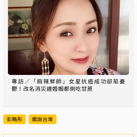
專訪／「麻辣鮮師」女星抗癌成功卻陷憂
鬱！改名消災連婚姻都倒吃甘蔗
彭曉彤
戲說台灣