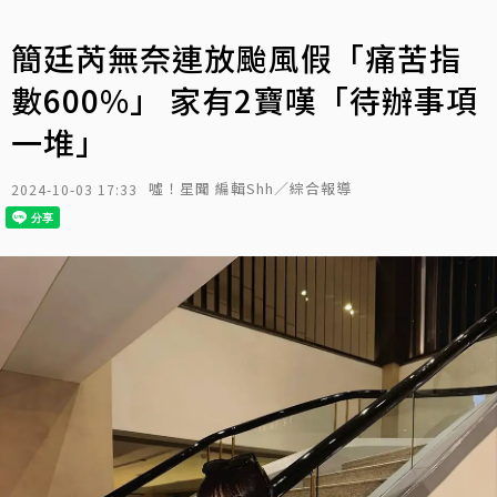
簡廷芮無奈連放颱風假「痛苦指
數600%」 家有2寶嘆「待辦事項
一堆」
噓！星聞 編輯Shh／綜合報導
2024-10-03 17:33