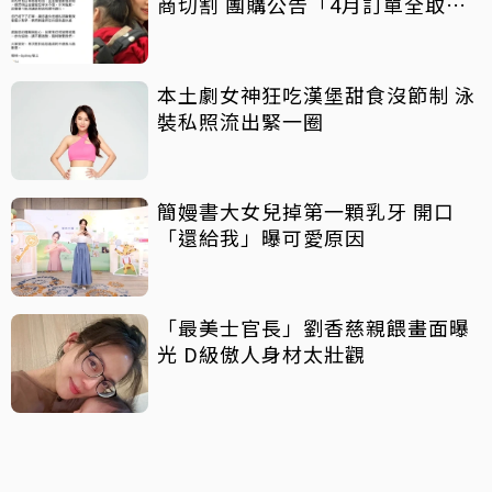
商切割 團購公告「4月訂單全取
消」
本土劇女神狂吃漢堡甜食沒節制 泳
裝私照流出緊一圈
簡嫚書大女兒掉第一顆乳牙 開口
「還給我」曝可愛原因
「最美士官長」劉香慈親餵畫面曝
光 D級傲人身材太壯觀