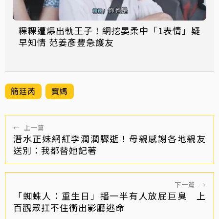
粿粿遭爆出軌王子！網挖晏柔中「1表情」疑
早知情 范姜彥豐急護友
簡廷芮
寶媽
←
上一篇
潛水正妹網紅李潤潤驟逝！母親感謝各地親友
送別：我都替她記著
下一篇
→
「蜘蛛人：重生日」播一半有人放屁巨臭 上
百觀眾扛不住衝出影廳逃命