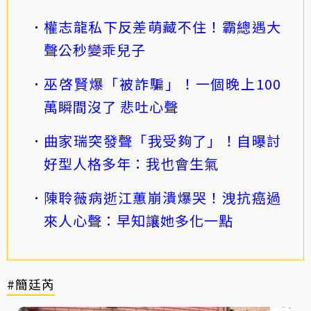
權志龍私下反差萌藏不住！霸總遇大
聲公秒變乖兒子
巫啓賢爆「被詐騙」！一個晚上100
萬瞬間沒了 悲吐心聲
曲家瑞突發聲「我受夠了」！自曝討
好型人格多年：我也會生氣
陳聆薇病逝江蕙崩潰爆哭！洩抗癌過
來人心聲：早知讓她多化一點
#簡廷芮