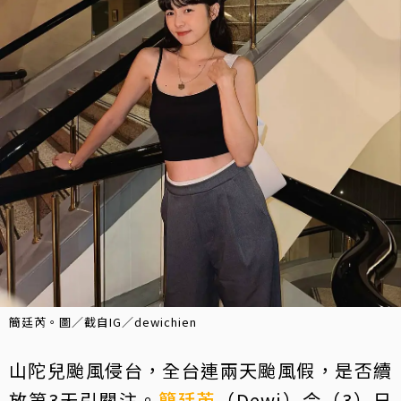
簡廷芮。圖／截自IG／dewichien
山陀兒颱風侵台，全台連兩天颱風假，是否續
放第3天引關注。
簡廷芮
（Dewi）今（3）日