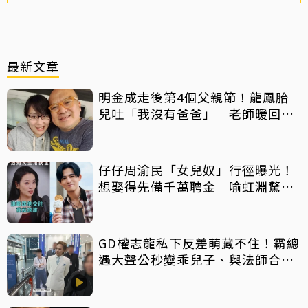
最新文章
明金成走後第4個父親節！龍鳳胎
兒吐「我沒有爸爸」 老師暖回一
句話全網鼻酸
仔仔周渝民「女兒奴」行徑曝光！
想娶得先備千萬聘金 喻虹淵驚
呼：比我爸還過分
GD權志龍私下反差萌藏不住！霸總
遇大聲公秒變乖兒子、與法師合照
掀網暴動