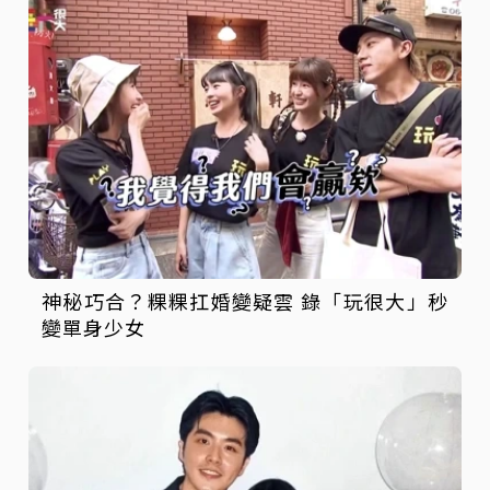
神秘巧合？粿粿扛婚變疑雲 錄「玩很大」秒
變單身少女