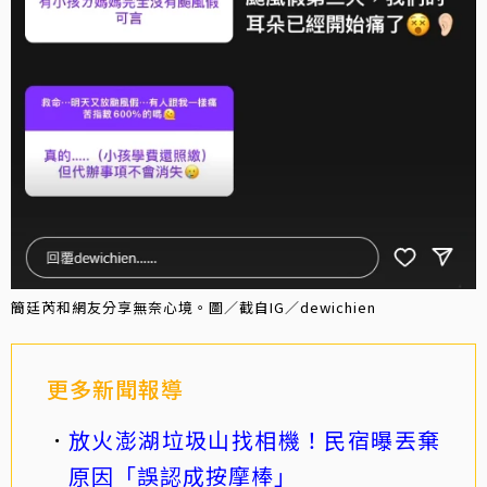
簡廷芮和網友分享無奈心境。圖／截自IG／dewichien
更多新聞報導
放火澎湖垃圾山找相機！民宿曝丟棄
原因「誤認成按摩棒」