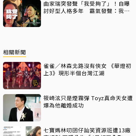
曲家瑞突發聲「我受夠了」！自曝
討好型人格多年 霸氣發聲：我也
會生氣
相關新聞
雀雀／林森北路沒有俠女 《華燈初
上3》現形半個台灣江湖
筱崎泫只是煙霧彈 Toyz真命天女遭
爆為他離婚成功
七寶媽林叨囝仔訕笑資源班遭13廠