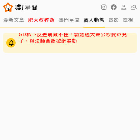
最新文章
肥大叔猝逝
熱門星聞
藝人動態
電影
電視
周渝民護女超狂！放話未來女婿千萬聘金才行
GD私下反差萌藏不住！霸總遇大聲公秒變乖兒
子、與法師合照掀網暴動