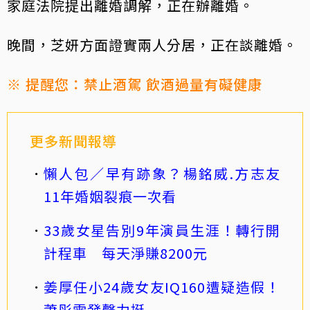
家庭法院提出離婚調解，正在辦離婚。
晚間，芝妍方面證實兩人分居，正在談離婚。
※ 提醒您：禁止酒駕 飲酒過量有礙健康
更多新聞報導
懶人包／早有跡象？楊銘威.方志友
11年婚姻裂痕一次看
33歲女星告別9年演員生涯！轉行開
計程車 每天淨賺8200元
姜厚任小24歲女友IQ160遭疑造假！
蕭彤雯發聲力挺