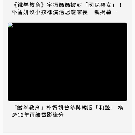
《鐵拳教育》宇振媽媽被封「國民惡女」！
朴智妍沒小孩卻演活恐龍家長 親揭幕後祕
訣
「鐵拳教育」朴智妍曾參與韓版「和聲」 橫
跨16年再續電影緣分