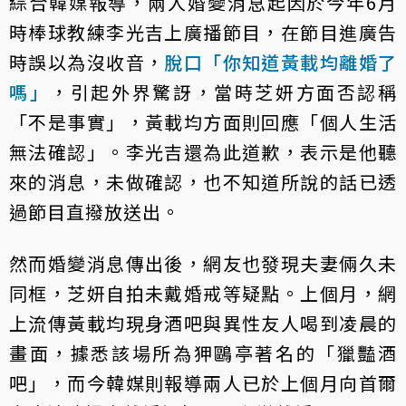
綜合韓媒報導，兩人婚變消息起因於今年6月
時棒球教練李光吉上廣播節目，在節目進廣告
時誤以為沒收音，
脫口「你知道黃載均離婚了
嗎」
，引起外界驚訝，當時芝妍方面否認稱
「不是事實」，黃載均方面則回應「個人生活
無法確認」。李光吉還為此道歉，表示是他聽
來的消息，未做確認，也不知道所說的話已透
過節目直撥放送出。
然而婚變消息傳出後，網友也發現夫妻倆久未
同框，芝妍自拍未戴婚戒等疑點。上個月，網
上流傳黃載均現身酒吧與異性友人喝到凌晨的
畫面，據悉該場所為狎鷗亭著名的「獵豔酒
吧」，而今韓媒則報導兩人已於上個月向首爾