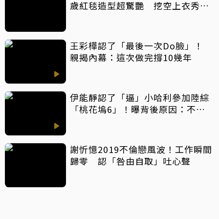
歲紅毯造型超驚艷 挖空上衣秀孕
肚美翻
王彩樺認了「最後一次Do臉」！
親揭內幕：這次做完撐10幾年
伊能靜認了「逼」小哈利參加陸綜
「桃花塢6」！曝背後原因：不希
望孩子過得太容易
謝忻憶2019不倫戀風波！工作瞬間
歸零 認「咎由自取」吐心聲