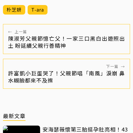
朴芝妍
T-ara
←
上一篇
陳淑芳父親節憶亡父！一家三口黑白出遊照出
土 盼延續父親行善精神
下一篇
→
許富凱小巨蛋哭了！父親節唱「南風」淚崩 鼻
水糊臉都來不及擦
最新文章
安海瑟薇懷第三胎挺孕肚亮相！43