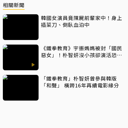
相關新聞
韓國女演員竟陳屍前輩家中！身上
插菜刀、倒臥血泊中
《鐵拳教育》宇振媽媽被封「國民
惡女」！朴智妍沒小孩卻演活恐龍
家長 親揭幕後祕訣
「鐵拳教育」朴智妍曾參與韓版
「和聲」 橫跨16年再續電影緣分