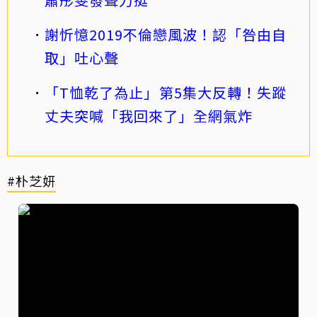
謝忻憶2019不倫戀風波！認「咎由自
取」吐心聲
「T恤乾了為止」第5集大反轉！失蹤
丈夫突喊「我回來了」全網氣炸
#朴芝妍