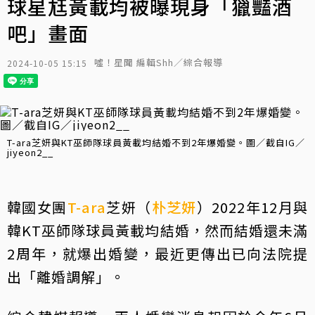
球星尪黃載均被曝現身「獵豔酒
吧」畫面
噓！星聞 編輯Shh／綜合報導
2024-10-05 15:15
T-ara芝妍與KT巫師隊球員黃載均結婚不到2年爆婚變。圖／截自IG／
jiyeon2__
韓國女團
T-ara
芝妍（
朴芝妍
）2022年12月與
韓KT巫師隊球員黃載均結婚，然而結婚還未滿
2周年，就爆出婚變，最近更傳出已向法院提
出「離婚調解」。