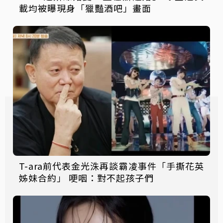
載均被曝現身「獵豔酒吧」畫面
T-ara前代表金光洙再談霸凌事件「手撕花英
姊妹合約」 哽咽：對不起孩子們