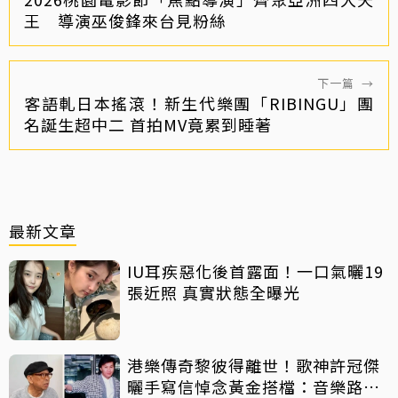
王 導演巫俊鋒來台見粉絲
下一篇
→
客語軋日本搖滾！新生代樂團「RIBINGU」團
名誕生超中二 首拍MV竟累到睡著
最新文章
IU耳疾惡化後首露面！一口氣曬19
張近照 真實狀態全曝光
港樂傳奇黎彼得離世！歌神許冠傑
曬手寫信悼念黃金搭檔：音樂路上