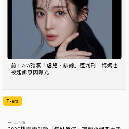
前T-ara雅凜「虐兒、誹謗」遭判刑 媽媽也
被起訴原因曝光
T-ara
←
上一篇
2026桃園電影節「焦點導演」齊聚亞洲四大天