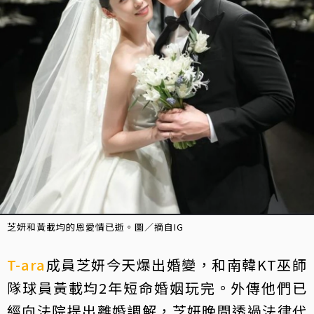
芝妍和黃載均的恩愛情已逝。圖／摘自IG
T-ara
成員芝妍今天爆出婚變，和南韓KT巫師
隊球員黃載均2年短命婚姻玩完。外傳他們已
經向法院提出離婚調解，芝妍晚間透過法律代