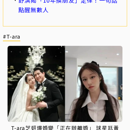
舒淇揭「10年換朋友」定律！一句話
點醒無數人
#T-ara
T-ara芝妍爆婚變「正在辦離婚」 球星尪黃