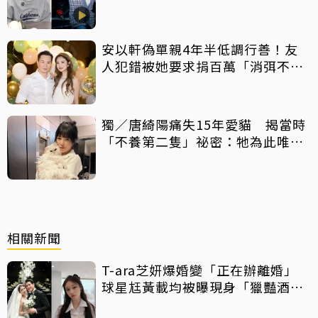
感恩有您
安以軒偽單親4年半低調行善！友
人犯錯被她要求捐百萬「消弭不
滿」
獨／唐綺陽痛失15年愛貓 揭當時
「不養第二隻」祕密：牠為此唯一
一次咬我
相關新聞
T-ara芝妍爆婚變「正在辦離婚」
球星尪黃載均被曝現身「獵豔酒
吧」畫面