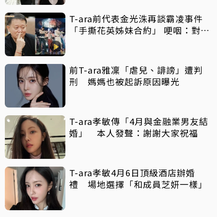
T-ara前代表金光洙再談霸凌事件
「手撕花英姊妹合約」 哽咽：對不
起孩子們
前T-ara雅凜「虐兒、誹謗」遭判
刑 媽媽也被起訴原因曝光
T-ara孝敏傳「4月與金融業男友結
婚」 本人發聲：謝謝大家祝福
T-ara孝敏4月6日頂級酒店辦婚
禮 場地選擇「和成員芝妍一樣」