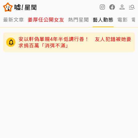
最新文章
姜厚任公開女友
熱門星聞
藝人動態
電影
電
安以軒偽單親4年半低調行善！ 友人犯錯被她要
求捐百萬「消弭不滿」